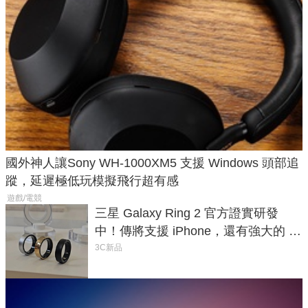
國外神人讓Sony WH-1000XM5 支援 Windows 頭部追
蹤，延遲極低玩模擬飛行超有感
遊戲/電競
三星 Galaxy Ring 2 官方證實研發
中！傳將支援 iPhone，還有強大的 AI
與智慧家電連動功能
3C新品