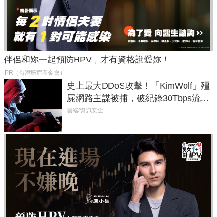
伴侶和妳一起預防HPV，才有資格說愛妳！
PR（台灣癌症基金會）
史上最大DDoS攻擊！「KimWolf」殭
屍網路主謀被捕，破紀錄30Tbps流量
癱瘓全球！
雲端/資訊安全