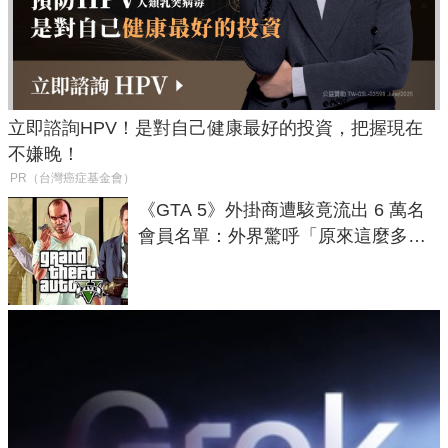
立即諮詢HPV！是對自己健康最好的投資，把握現在
不嫌晚！
PR（台灣癌症基金會）
《GTA 5》外掛商遭駭竟流出 6 萬名
會員名單：外界驚呼「原來這麼多人
在開掛！」