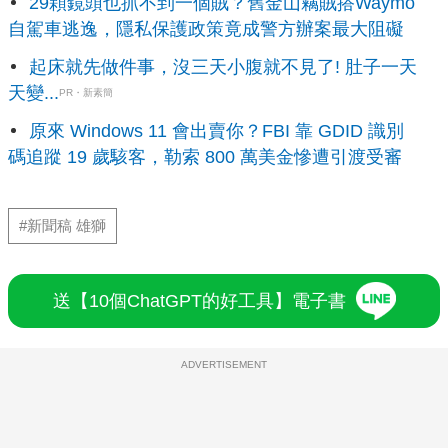
29顆鏡頭也抓不到一個賊？舊金山竊賊搭Waymo
自駕車逃逸，隱私保護政策竟成警方辦案最大阻礙
起床就先做件事，沒三天小腹就不見了! 肚子一天
天變...
PR・新素簡
原來 Windows 11 會出賣你？FBI 靠 GDID 識別
碼追蹤 19 歲駭客，勒索 800 萬美金慘遭引渡受審
#新聞稿 雄獅
送【10個ChatGPT的好工具】電子書
ADVERTISEMENT