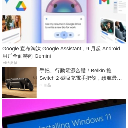
Google 宣布淘汰 Google Assistant，9 月起 Android
用戶全面轉向 Gemini
AI/大數據
手把、行動電源合體！Belkin 推
Switch 2 磁吸充電手把殼，續航最高
延長 1.5 倍
3C新品