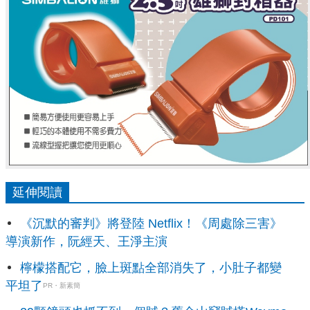
延伸閱讀
《沉默的審判》將登陸 Netflix！《周處除三害》
導演新作，阮經天、王淨主演
檸檬搭配它，臉上斑點全部消失了，小肚子都變
平坦了
PR・新素簡