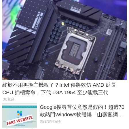
終於不用再換主機板了？Intel 傳將效仿 AMD 延長
CPU 插槽壽命，下代 LGA 1954 至少能戰三代
3C新品
Google搜尋首位竟然是假的！超過70
款熱門Windows軟體爆「山寨官網」
危機
雲端/資訊安全