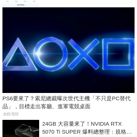
PS6要來了？索尼總裁曝次世代主機「不只是PC替代
品」，目標走出客廳、進軍電競桌面
遊戲/電競
24GB 大容量來了！NVIDIA RTX
5070 Ti SUPER 爆料總整理：規格、