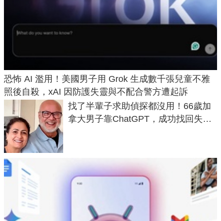
恐怖 AI 濫用！美國男子用 Grok 生成數千張兒童不雅
照後自殺，xAI 因防護失靈與不配合警方遭起訴
找了半輩子求助偵探都沒用！66歲加
拿大男子靠ChatGPT，成功找回失散
50年家人