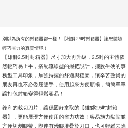
別以為所有的封箱器都一樣！【雄獅
吋封箱器】讓您體驗
2.5
輕巧省力的真實情境！
【雄獅2.5吋封箱器】尺寸加大再升級，2.5吋的主體依
然輕巧易上手，搭配流線型的握把設計，擺脫生硬的事
務型工具印象，加強持握的舒適與穩固，讓辛苦整貨的
朋友再也不必委屈雙手，使用起來方便順暢，簡簡單單
讓打包封箱變得輕鬆容易！
鋒利的裁切刀片，讓穩固好拿取的【雄獅2.5吋封箱
器】，更能展現方便使用的省力功效！容易施力黏貼並
方便切割膠帶，即使有殘膠堆疊於刀口，也可輕鬆去除