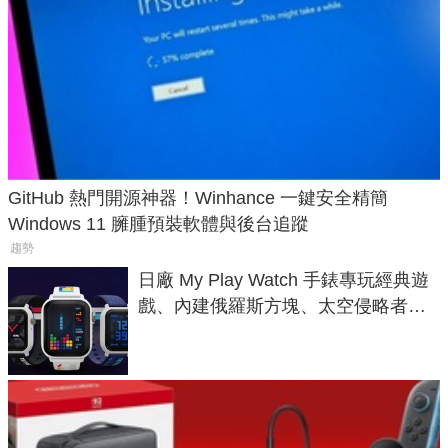
GitHub 熱門開源神器！Winhance 一鍵安全精簡
Windows 11 臃腫預裝軟體與後台追蹤
趨勢
日廠 My Play Watch 手錶專玩經典遊
戲、內建俄羅斯方塊、太空侵略者，
不過竟然不能連手機？