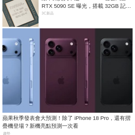
RTX 5090 SE 曝光，搭載 32GB 記憶
體
3C新品
蘋果秋季發表會大預測！除了 iPhone 18 Pro，還有摺
疊機登場？新機亮點預測一次看
趨勢