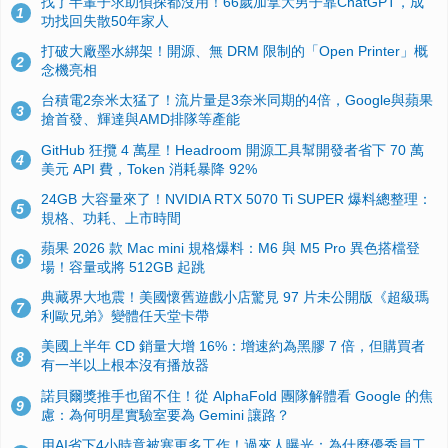
找了半輩子求助偵探都沒用！66歲加拿大男子靠ChatGPT，成
1
功找回失散50年家人
打破大廠墨水綁架！開源、無 DRM 限制的「Open Printer」概
2
念機亮相
台積電2奈米太猛了！流片量是3奈米同期的4倍，Google與蘋果
3
搶首發、輝達與AMD排隊等產能
GitHub 狂攬 4 萬星！Headroom 開源工具幫開發者省下 70 萬
4
美元 API 費，Token 消耗暴降 92%
24GB 大容量來了！NVIDIA RTX 5070 Ti SUPER 爆料總整理：
5
規格、功耗、上市時間
蘋果 2026 款 Mac mini 規格爆料：M6 與 M5 Pro 異色搭檔登
6
場！容量或將 512GB 起跳
典藏界大地震！美國懷舊遊戲小店驚見 97 片未公開版《超級瑪
7
利歐兄弟》變體任天堂卡帶
美國上半年 CD 銷量大增 16%：增速約為黑膠 7 倍，但購買者
8
有一半以上根本沒有播放器
諾貝爾獎推手也留不住！從 AlphaFold 團隊解體看 Google 的焦
9
慮：為何明星實驗室要為 Gemini 讓路？
用AI省下4小時竟被塞更多工作！過來人曝光：為什麼優秀員工