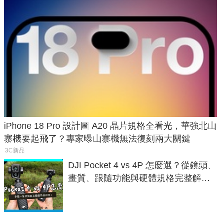
iPhone 18 Pro 設計圖 A20 晶片規格全看光，華強北山
寨機要起飛了？專家曝山寨機無法復刻兩大關鍵
3C新品
DJI Pocket 4 vs 4P 怎麼選？從鏡頭、
畫質、跟隨功能與硬體規格完整解
析，一次看懂兩台差異