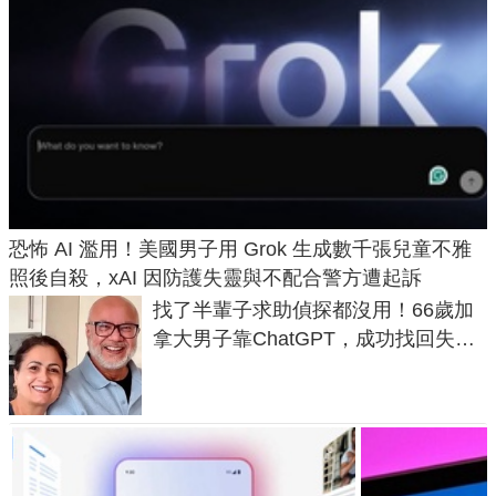
恐怖 AI 濫用！美國男子用 Grok 生成數千張兒童不雅
照後自殺，xAI 因防護失靈與不配合警方遭起訴
找了半輩子求助偵探都沒用！66歲加
拿大男子靠ChatGPT，成功找回失散
50年家人