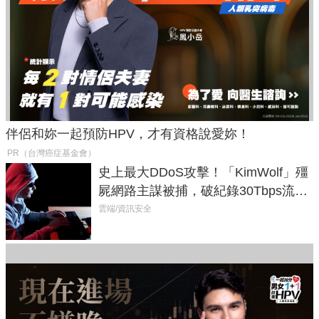
伴侶和妳一起預防HPV，才有資格說愛妳！
PR（台灣癌症基金會）
史上最大DDoS攻擊！「KimWolf」殭
屍網路主謀被捕，破紀錄30Tbps流量
癱瘓全球！
雲端/資訊安全