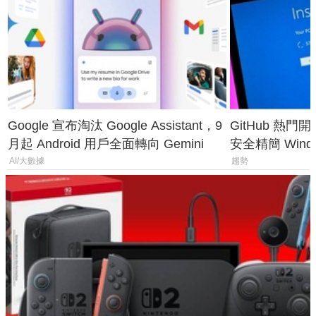
Google 宣布淘汰 Google Assistant，9
GitHub 熱門
月起 Android 用戶全面轉向 Gemini
安全精簡 Wind
後台追蹤
AI/大數據
趨勢