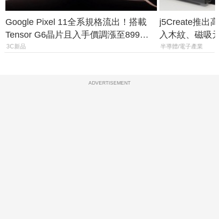
Google Pixel 11全系規格流出！搭載
j5Create
Tensor G6晶片且入手價調漲至899美
入木紋、磁吸
元
3C新品
半導體/電子產業
ADVERTISEMENT