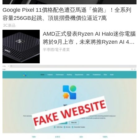
Google Pixel 11價格配色遭亞馬遜「偷跑」！全系列
容量256GB起跳、頂規摺疊機價位逼近7萬
3C新品
AMD正式發表Ryzen AI Halo迷你電腦
將於9月上市，未來將推Ryzen AI 400
Max系列處理器與對應升級版
半導體/電子產業