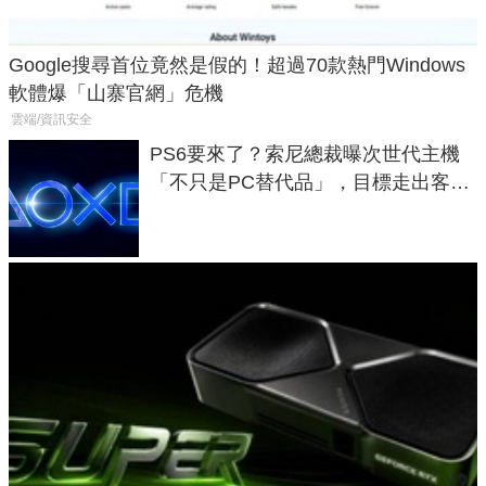
Google搜尋首位竟然是假的！超過70款熱門Windows
軟體爆「山寨官網」危機
雲端/資訊安全
PS6要來了？索尼總裁曝次世代主機
「不只是PC替代品」，目標走出客
廳、進軍電競桌面