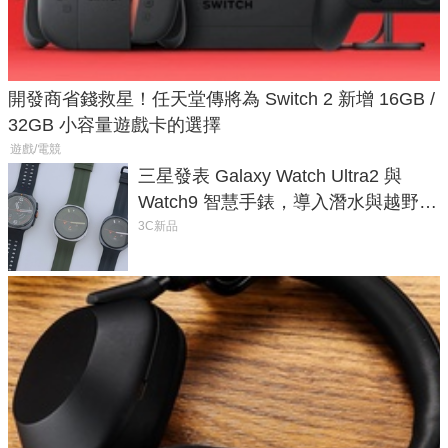
開發商省錢救星！任天堂傳將為 Switch 2 新增 16GB /
32GB 小容量遊戲卡的選擇
遊戲/電競
三星發表 Galaxy Watch Ultra2 與
Watch9 智慧手錶，導入潛水與越野跑
導航功能
3C新品