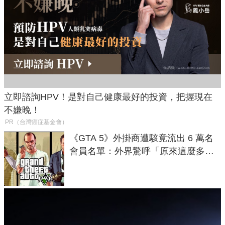
立即諮詢HPV！是對自己健康最好的投資，把握現在
不嫌晚！
PR（台灣癌症基金會）
《GTA 5》外掛商遭駭竟流出 6 萬名
會員名單：外界驚呼「原來這麼多人
在開掛！」