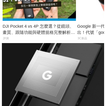
DJI Pocket 4 vs 4P 怎麼選？從鏡頭、
Google 新一代 
畫質、跟隨功能與硬體規格完整解析，
出！代號「god
一次看懂兩台差異
鎖定 AI 應用
評測
3C新品