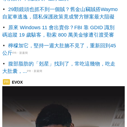
29顆鏡頭也抓不到一個賊？舊金山竊賊搭Waymo
自駕車逃逸，隱私保護政策竟成警方辦案最大阻礙
原來 Windows 11 會出賣你？FBI 靠 GDID 識別
碼追蹤 19 歲駭客，勒索 800 萬美金慘遭引渡受審
檸檬加它，堅持一週大肚腩不見了，重新回到45
公斤
PR・新素簡
腹部脂肪的「剋星」找到了，常吃這幾物，吃走
大肚囊，...
PR・新素簡
EVOX
PR