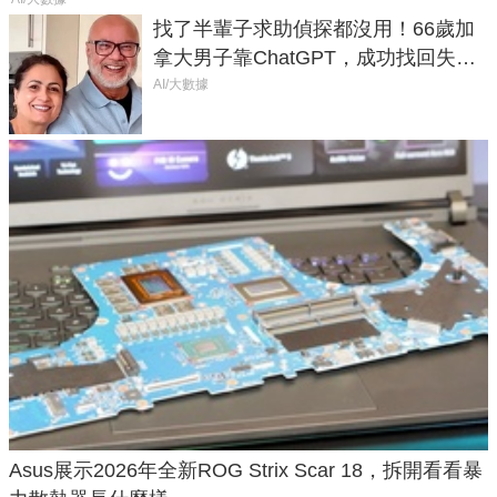
找了半輩子求助偵探都沒用！66歲加
拿大男子靠ChatGPT，成功找回失散
50年家人
AI/大數據
Asus展示2026年全新ROG Strix Scar 18，拆開看看暴