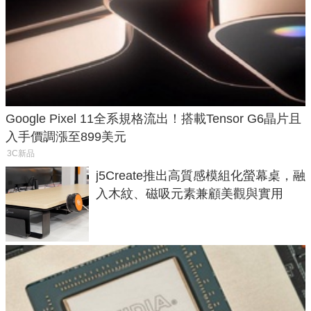
Google Pixel 11全系規格流出！搭載Tensor G6晶片且
入手價調漲至899美元
3C新品
j5Create推出高質感模組化螢幕桌，融
入木紋、磁吸元素兼顧美觀與實用