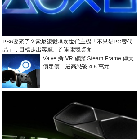
PS6要來了？索尼總裁曝次世代主機「不只是PC替代
品」，目標走出客廳、進軍電競桌面
Valve 新 VR 旗艦 Steam Frame 傳天
價定價、最高恐破 4.8 萬元