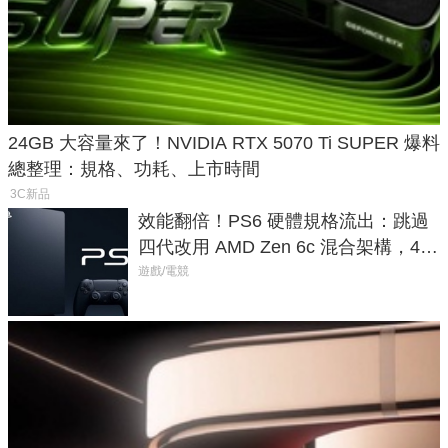
24GB 大容量來了！NVIDIA RTX 5070 Ti SUPER 爆料
總整理：規格、功耗、上市時間
3C新品
效能翻倍！PS6 硬體規格流出：跳過
四代改用 AMD Zen 6c 混合架構，4K
120fps 與全光追時代來臨
遊戲/電競