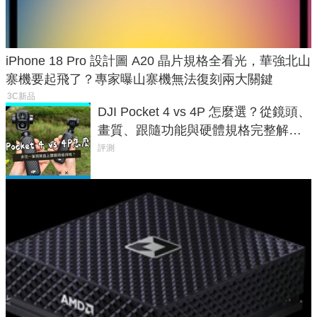
iPhone 18 Pro 設計圖 A20 晶片規格全看光，華強北山
寨機要起飛了？專家曝山寨機無法復刻兩大關鍵
3C新品
DJI Pocket 4 vs 4P 怎麼選？從鏡頭、
畫質、跟隨功能與硬體規格完整解
析，一次看懂兩台差異
評測