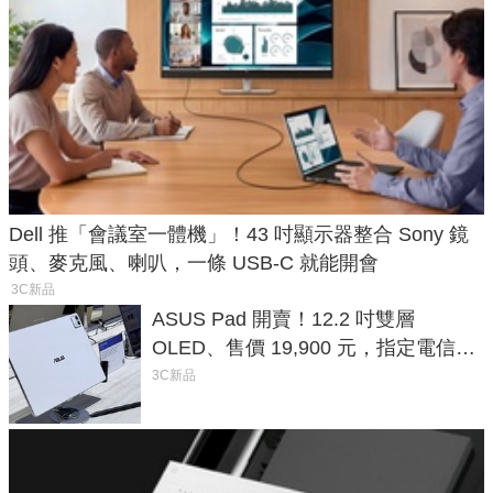
Dell 推「會議室一體機」！43 吋顯示器整合 Sony 鏡
頭、麥克風、喇叭，一條 USB-C 就能開會
3C新品
ASUS Pad 開賣！12.2 吋雙層
OLED、售價 19,900 元，指定電信資
費最低 0 元入手
3C新品