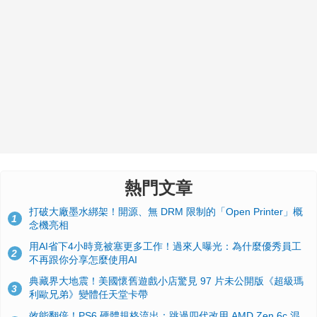
熱門文章
打破大廠墨水綁架！開源、無 DRM 限制的「Open Printer」概
1
念機亮相
用AI省下4小時竟被塞更多工作！過來人曝光：為什麼優秀員工
2
不再跟你分享怎麼使用AI
典藏界大地震！美國懷舊遊戲小店驚見 97 片未公開版《超級瑪
3
利歐兄弟》變體任天堂卡帶
效能翻倍！PS6 硬體規格流出：跳過四代改用 AMD Zen 6c 混