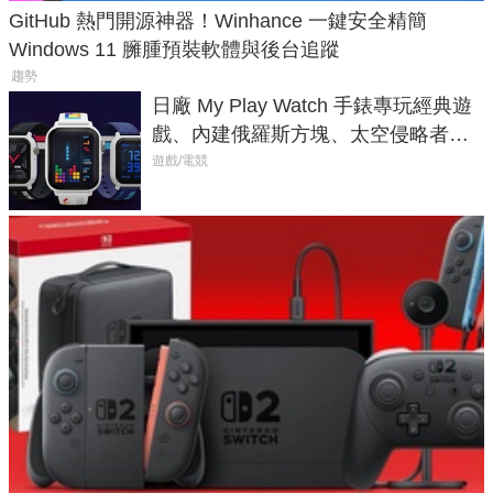
GitHub 熱門開源神器！Winhance 一鍵安全精簡
Windows 11 臃腫預裝軟體與後台追蹤
趨勢
日廠 My Play Watch 手錶專玩經典遊
戲、內建俄羅斯方塊、太空侵略者，
不過竟然不能連手機？
遊戲/電競