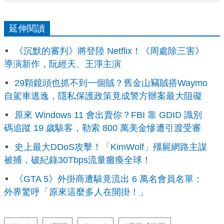
延伸閱讀
《沉默的審判》將登陸 Netflix！《周處除三害》
導演新作，阮經天、王淨主演
29顆鏡頭也抓不到一個賊？舊金山竊賊搭Waymo
自駕車逃逸，隱私保護政策竟成警方辦案最大阻礙
原來 Windows 11 會出賣你？FBI 靠 GDID 識別
碼追蹤 19 歲駭客，勒索 800 萬美金慘遭引渡受審
史上最大DDoS攻擊！「KimWolf」殭屍網路主謀
被捕，破紀錄30Tbps流量癱瘓全球！
《GTA 5》外掛商遭駭竟流出 6 萬名會員名單：
外界驚呼「原來這麼多人在開掛！」