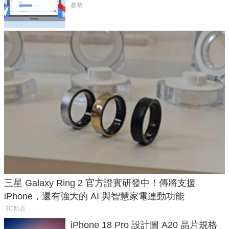
將停用
趨勢
三星 Galaxy Ring 2 官方證實研發中！傳將支援
iPhone，還有強大的 AI 與智慧家電連動功能
3C新品
iPhone 18 Pro 設計圖 A20 晶片規格