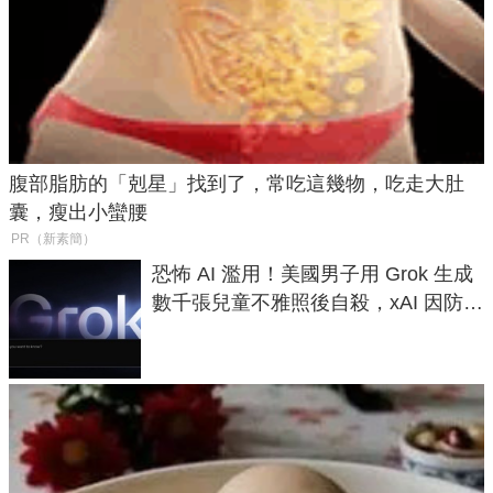
腹部脂肪的「剋星」找到了，常吃這幾物，吃走大肚
囊，瘦出小蠻腰
PR（新素簡）
恐怖 AI 濫用！美國男子用 Grok 生成
數千張兒童不雅照後自殺，xAI 因防護
失靈與不配合警方遭起訴