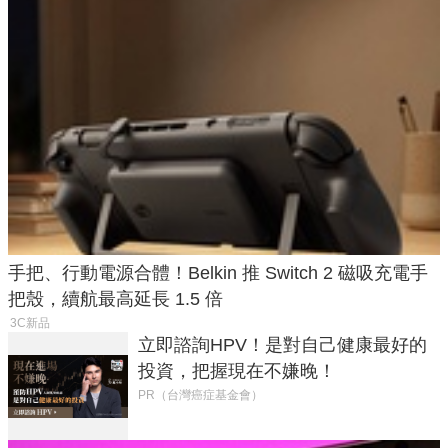
手把、行動電源合體！Belkin 推 Switch 2 磁吸充電手
把殼，續航最高延長 1.5 倍
3C新品
立即諮詢HPV！是對自己健康最好的
投資，把握現在不嫌晚！
PR（台灣癌症基金會）