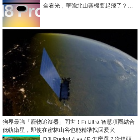
全看光，華強北山寨機要起飛了？專
家曝山寨機無法復刻兩大關鍵
狗界最強「寵物追蹤器」問世！Fi Ultra 智慧項圈結合
低軌衛星，即使在密林山谷也能精準找回愛犬
DJI Pocket 4 vs 4P 怎麼選？從鏡頭、