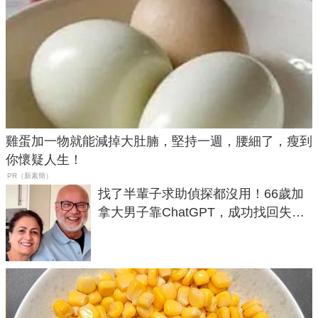
雞蛋加一物就能減掉大肚腩，堅持一週，腰細了，瘦到
你懷疑人生！
PR（新素簡）
找了半輩子求助偵探都沒用！66歲加
拿大男子靠ChatGPT，成功找回失散
50年家人