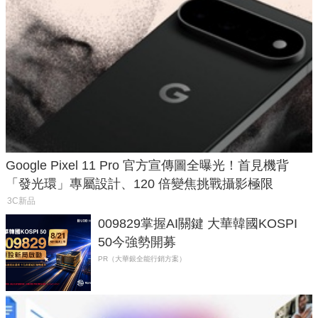
Google Pixel 11 Pro 官方宣傳圖全曝光！首見機背
「發光環」專屬設計、120 倍變焦挑戰攝影極限
3C新品
009829掌握AI關鍵 大華韓國KOSPI
50今強勢開募
PR（大華銀全能行銷方案）