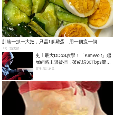
肚腩一抓一大把，只需1個雞蛋，用一個瘦一個
PR（新素簡）
史上最大DDoS攻擊！「KimWolf」殭
屍網路主謀被捕，破紀錄30Tbps流量
癱瘓全球！
雲端/資訊安全