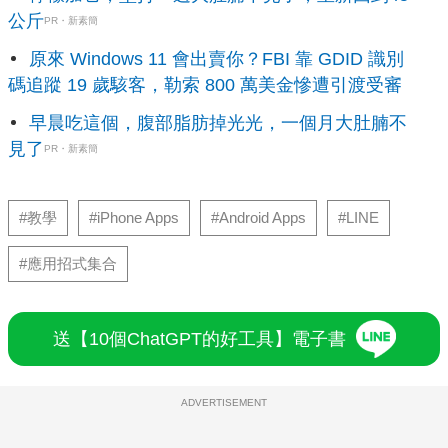
公斤
PR・新素簡
原來 Windows 11 會出賣你？FBI 靠 GDID 識別
碼追蹤 19 歲駭客，勒索 800 萬美金慘遭引渡受審
早晨吃這個，腹部脂肪掉光光，一個月大肚腩不
見了
PR・新素簡
#教學
#iPhone Apps
#Android Apps
#LINE
#應用招式集合
送【10個ChatGPT的好工具】電子書
ADVERTISEMENT