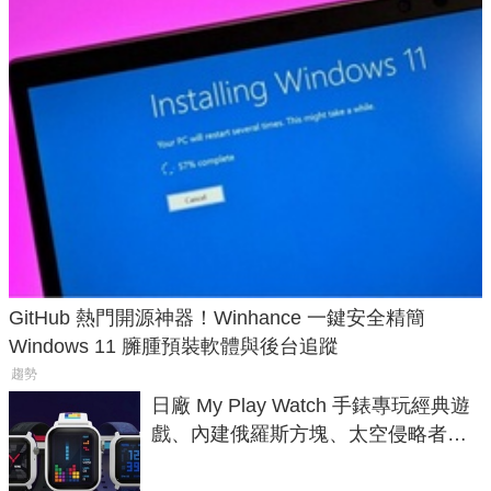
GitHub 熱門開源神器！Winhance 一鍵安全精簡
Windows 11 臃腫預裝軟體與後台追蹤
趨勢
日廠 My Play Watch 手錶專玩經典遊
戲、內建俄羅斯方塊、太空侵略者，
不過竟然不能連手機？