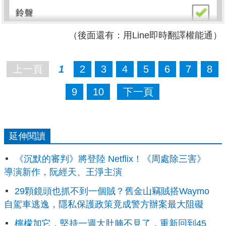
（後面還有：用Line即時翻譯權能通）
上一頁
1
2
3
4
5
6
7
8
9
10
下一頁
延伸閱讀
《沉默的審判》將登陸 Netflix！《周處除三害》
導演新作，阮經天、王淨主演
29顆鏡頭也抓不到一個賊？舊金山竊賊搭Waymo
自駕車逃逸，隱私保護政策竟成警方辦案最大阻礙
檸檬加它，堅持一週大肚腩不見了，重新回到45