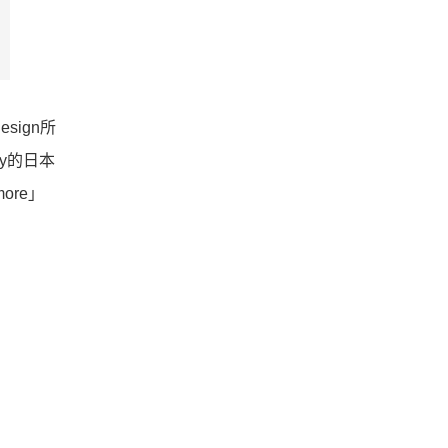
ign所
y的日本
ore」