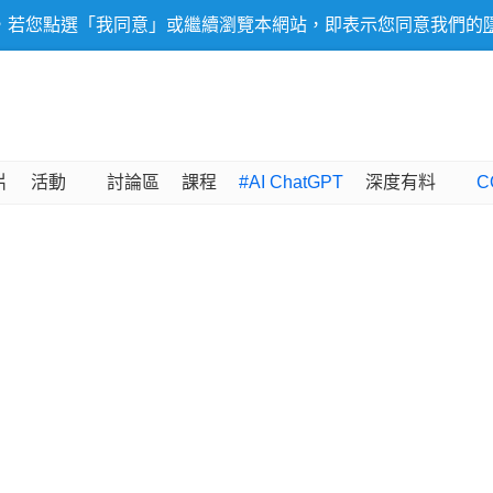
，若您點選「我同意」或繼續瀏覽本網站，即表示您同意我們的
片
活動
討論區
課程
#AI ChatGPT
深度有料
C