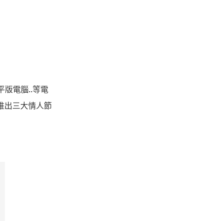
平版電腦
..
等
電
推出三大情人節