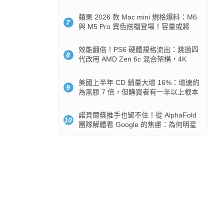
Token 消耗暴降 92%
蘋果 2026 款 Mac mini 規格爆料：M6
7
與 M5 Pro 異色搭檔登場！容量或將
512GB 起跳
效能翻倍！PS6 硬體規格流出：跳過四
8
代改用 AMD Zen 6c 混合架構，4K
120fps 與全光追時代來臨
美國上半年 CD 銷量大增 16%：增速約
9
為黑膠 7 倍，但購買者有一半以上根本
沒有播放器
諾貝爾獎推手也留不住！從 AlphaFold
10
團隊解體看 Google 的焦慮：為何明星
實驗室要為 Gemini 讓路？