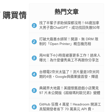
熱門文章
節 購買情
找了半輩子求助偵探都沒用！66歲加拿
1
大男子靠ChatGPT，成功找回失散50年
家人
打破大廠墨水綁架！開源、無 DRM 限
2
制的「Open Printer」概念機亮相
用AI省下4小時竟被塞更多工作！過來人
3
曝光：為什麼優秀員工不再跟你分享怎
麼使用AI
台積電2奈米太猛了！流片量是3奈米同
4
期的4倍，Google與蘋果搶首發、輝達
與AMD排隊等產能
典藏界大地震！美國懷舊遊戲小店驚見
5
97 片未公開版《超級瑪利歐兄弟》變體
任天堂卡帶
GitHub 狂攬 4 萬星！Headroom 開源工
6
具幫開發者省下 70 萬美元 API 費，