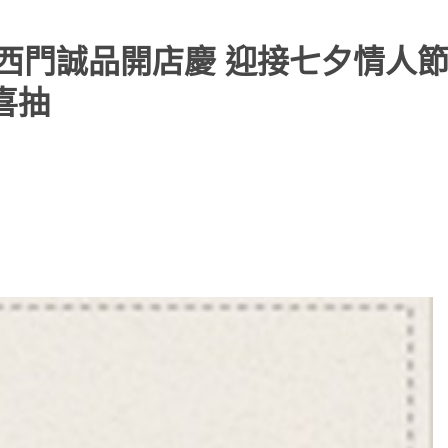
el 西門誠品開店慶 迎接七夕情人
喜抽