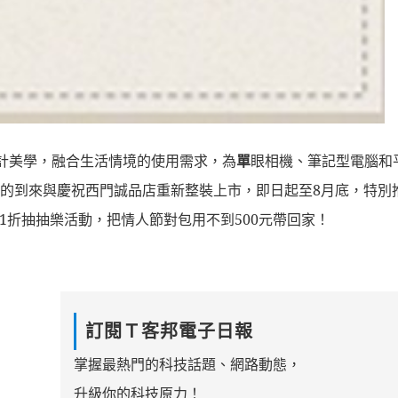
計美學，融合生活情境的使用需求，為
單
眼相機、筆記型電腦和
的到來與慶祝西門誠品店重新整裝上市，即日起至
8
月底，特別
1
折抽抽樂活動，把情人節對包用不到
500
元帶回家！
訂閱Ｔ客邦電子日報
掌握最熱門的科技話題、網路動態，
升級你的科技原力！