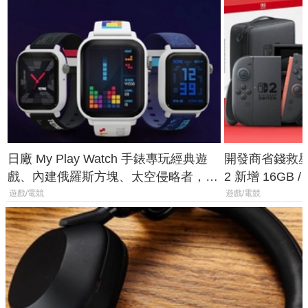
日廠 My Play Watch 手錶專玩經典遊
開發商省錢救星！
戲、內建俄羅斯方塊、太空侵略者，不
2 新增 16GB
過竟然不能連手機？
選擇
遊戲/電競
遊戲/電競