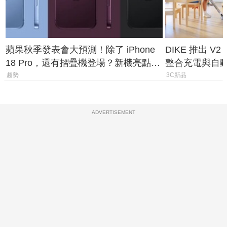
蘋果秋季發表會大預測！除了 iPhone
DIKE 推出 V
18 Pro，還有摺疊機登場？新機亮點預
整合充電與自
測一次看
趨勢
3C新品
ADVERTISEMENT