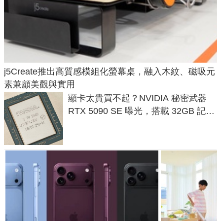
j5Create推出高質感模組化螢幕桌，融入木紋、磁吸元
素兼顧美觀與實用
顯卡太貴買不起？NVIDIA 秘密武器
RTX 5090 SE 曝光，搭載 32GB 記憶
體