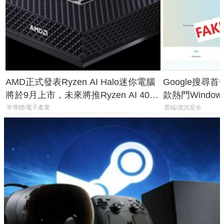
AMD正式發表Ryzen AI Halo迷你電腦
Google搜尋
將於9月上市，未來將推Ryzen AI 400
款熱門Wind
Max系列處理器與對應升級版
機
半導體/電子產業
雲端/資訊安全