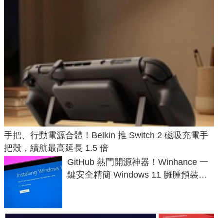
手把、行動電源合體！Belkin 推 Switch 2 磁吸充電手
把殼，續航最高延長 1.5 倍
GitHub 熱門開源神器！Winhance 一
鍵安全精簡 Windows 11 臃腫預裝軟
體與後台追蹤