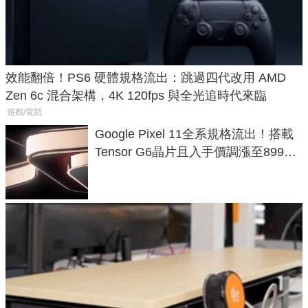
效能翻倍！PS6 硬體規格流出：跳過四代改用 AMD
Zen 6c 混合架構，4K 120fps 與全光追時代來臨
遊戲/電競
Google Pixel 11全系規格流出！搭載
Tensor G6晶片且入手價調漲至899美
元