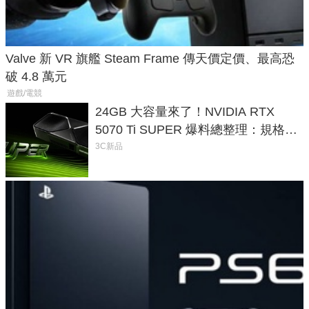
Valve 新 VR 旗艦 Steam Frame 傳天價定價、最高恐
破 4.8 萬元
遊戲/電競
24GB 大容量來了！NVIDIA RTX
5070 Ti SUPER 爆料總整理：規格、
功耗、上市時間
3C新品