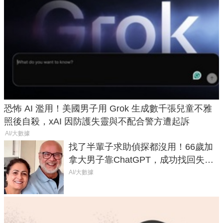
恐怖 AI 濫用！美國男子用 Grok 生成數千張兒童不雅
照後自殺，xAI 因防護失靈與不配合警方遭起訴
AI/大數據
找了半輩子求助偵探都沒用！66歲加
拿大男子靠ChatGPT，成功找回失散
50年家人
AI/大數據