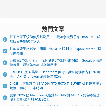
熱門文章
找了半輩子求助偵探都沒用！66歲加拿大男子靠ChatGPT，成
1
功找回失散50年家人
打破大廠墨水綁架！開源、無 DRM 限制的「Open Printer」概
2
念機亮相
台積電2奈米太猛了！流片量是3奈米同期的4倍，Google與蘋果
3
搶首發、輝達與AMD排隊等產能
GitHub 狂攬 4 萬星！Headroom 開源工具幫開發者省下 70 萬
4
美元 API 費，Token 消耗暴降 92%
24GB 大容量來了！NVIDIA RTX 5070 Ti SUPER 爆料總整理：
5
規格、功耗、上市時間
蘋果 2026 款 Mac mini 規格爆料：M6 與 M5 Pro 異色搭檔登
6
場！容量或將 512GB 起跳