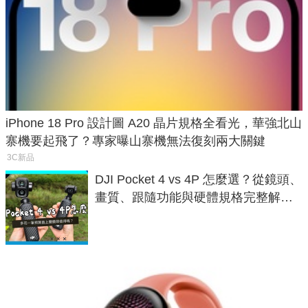
iPhone 18 Pro 設計圖 A20 晶片規格全看光，華強北山
寨機要起飛了？專家曝山寨機無法復刻兩大關鍵
3C新品
DJI Pocket 4 vs 4P 怎麼選？從鏡頭、
畫質、跟隨功能與硬體規格完整解
析，一次看懂兩台差異