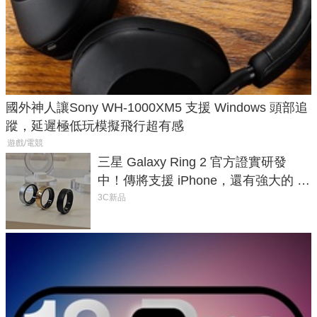
國外神人讓Sony WH-1000XM5 支援 Windows 頭部追
蹤，延遲極低玩模擬飛行超有感
遊戲/電競
三星 Galaxy Ring 2 官方證實研發
中！傳將支援 iPhone，還有強大的 AI
與智慧家電連動功能
3C新品