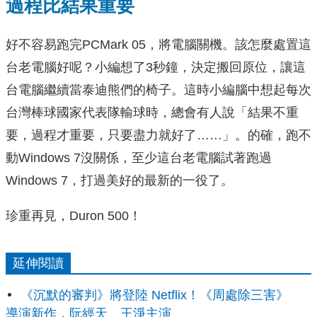
過程比結果重要
好不容易跑完PCMark 05，將電腦關機。該怎麼處置這
台老電腦好呢？小編想了3秒鐘，決定搬回原位，讓這
台電腦繼續當泰迪熊們的椅子。這時小編腦中想起每次
台灣棒球國家代表隊輸球時，總會有人說「結果不重
要，過程才重要，只要盡力就好了……」。的確，跑不
動Windows 7沒關係，至少這台老電腦試著跑過
Windows 7，打過美好的最新的一役了。
珍重再見，Duron 500！
延伸閱讀
《沉默的審判》將登陸 Netflix！《周處除三害》
導演新作，阮經天、王淨主演