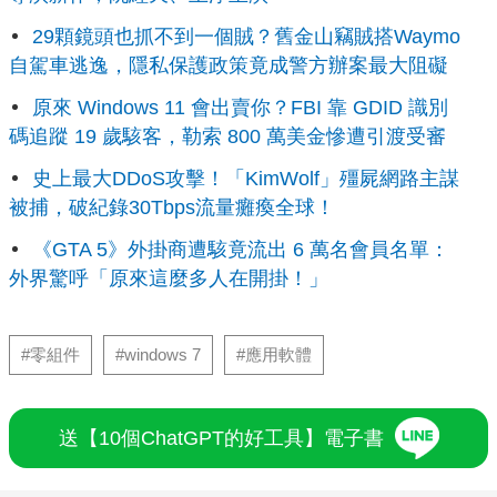
29顆鏡頭也抓不到一個賊？舊金山竊賊搭Waymo
自駕車逃逸，隱私保護政策竟成警方辦案最大阻礙
原來 Windows 11 會出賣你？FBI 靠 GDID 識別
碼追蹤 19 歲駭客，勒索 800 萬美金慘遭引渡受審
史上最大DDoS攻擊！「KimWolf」殭屍網路主謀
被捕，破紀錄30Tbps流量癱瘓全球！
《GTA 5》外掛商遭駭竟流出 6 萬名會員名單：
外界驚呼「原來這麼多人在開掛！」
#零組件
#windows 7
#應用軟體
送【10個ChatGPT的好工具】電子書