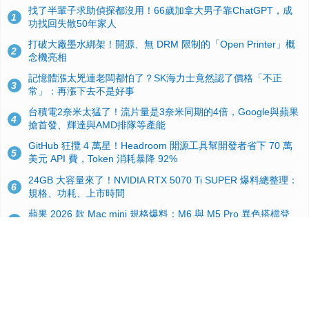
找了半輩子求助偵探都沒用！66歲加拿大男子靠ChatGPT，成
1
功找回失散50年家人
打破大廠墨水綁架！開源、無 DRM 限制的「Open Printer」概
2
念機亮相
記憶體漲太兇連老闆都怕了？SK海力士竟然認了價格「不正
3
常」：再漲下去不是好事
台積電2奈米太猛了！流片量是3奈米同期的4倍，Google與蘋果
4
搶首發、輝達與AMD排隊等產能
GitHub 狂攬 4 萬星！Headroom 開源工具幫開發者省下 70 萬
5
美元 API 費，Token 消耗暴降 92%
24GB 大容量來了！NVIDIA RTX 5070 Ti SUPER 爆料總整理：
6
規格、功耗、上市時間
蘋果 2026 款 Mac mini 規格爆料：M6 與 M5 Pro 異色搭檔登
7
場！容量或將 512GB 起跳
哪款導航最好用？Google、Apple、導航王、高德地圖實測對
8
比：四大導航實測懶人包
美國上半年 CD 銷量大增 16%：增速約為黑膠 7 倍，但購買者
9
有一半以上根本沒有播放器