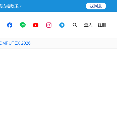
隱私權政策
。
我同意
登入
註冊
OMPUTEX 2026