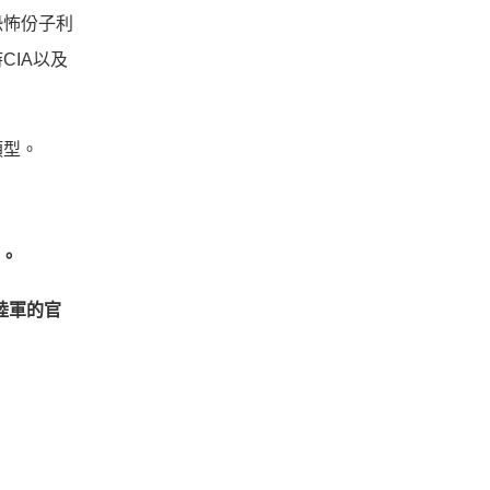
恐怖份子利
IA以及
類型。
具。
國陸軍的官