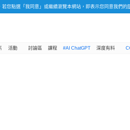
，若您點選「我同意」或繼續瀏覽本網站，即表示您同意我們的
片
活動
討論區
課程
#AI ChatGPT
深度有料
C