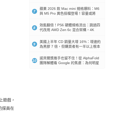
Token 消耗暴降 92%
蘋果 2026 款 Mac mini 規格爆料：M6
7
與 M5 Pro 異色搭檔登場！容量或將
512GB 起跳
效能翻倍！PS6 硬體規格流出：跳過四
8
代改用 AMD Zen 6c 混合架構，4K
120fps 與全光追時代來臨
美國上半年 CD 銷量大增 16%：增速約
9
為黑膠 7 倍，但購買者有一半以上根本
沒有播放器
諾貝爾獎推手也留不住！從 AlphaFold
10
團隊解體看 Google 的焦慮：為何明星
實驗室要為 Gemini 讓路？
上遊戲，
的探員在