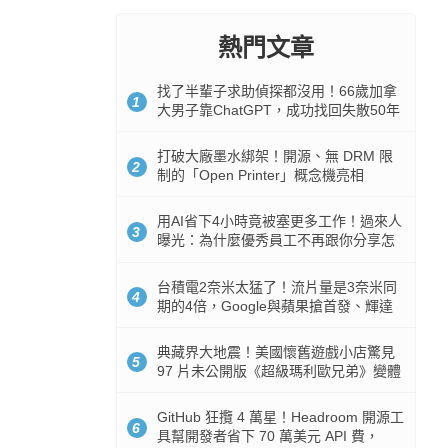
熱門文章
找了半輩子求助偵探都沒用！66歲加拿
1
大男子靠ChatGPT，成功找回失散50年
家人
打破大廠墨水綁架！開源、無 DRM 限
2
制的「Open Printer」概念機亮相
用AI省下4小時竟被塞更多工作！過來人
3
曝光：為什麼優秀員工不再跟你分享怎
麼使用AI
台積電2奈米太猛了！流片量是3奈米同
4
期的4倍，Google與蘋果搶首發、輝達
與AMD排隊等產能
典藏界大地震！美國懷舊遊戲小店驚見
5
97 片未公開版《超級瑪利歐兄弟》變體
任天堂卡帶
GitHub 狂攬 4 萬星！Headroom 開源工
6
具幫開發者省下 70 萬美元 API 費，