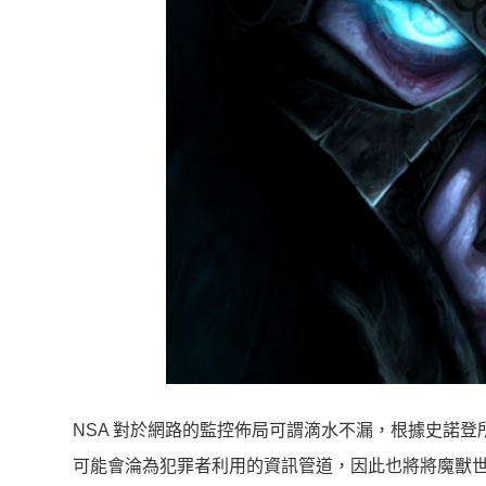
NSA 對於網路的監控佈局可謂滴水不漏，根據史諾登
可能會淪為犯罪者利用的資訊管道，因此也將將魔獸世界、