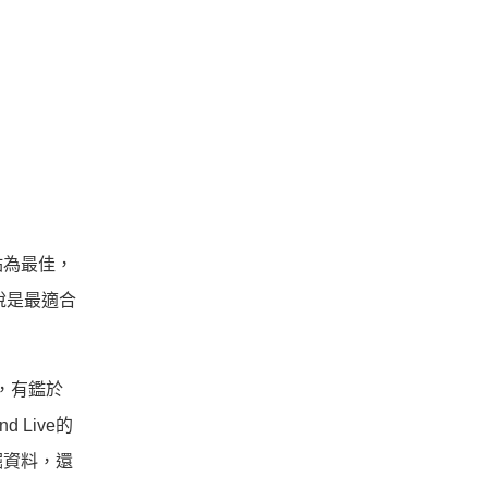
點為最佳，
說是最適合
，有鑑於
Live的
掘資料，還