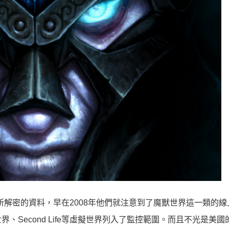
所解密的資料，早在2008年他們就注意到了魔獸世界這一類的線
Second Life等虛擬世界列入了監控範圍。而且不光是美國