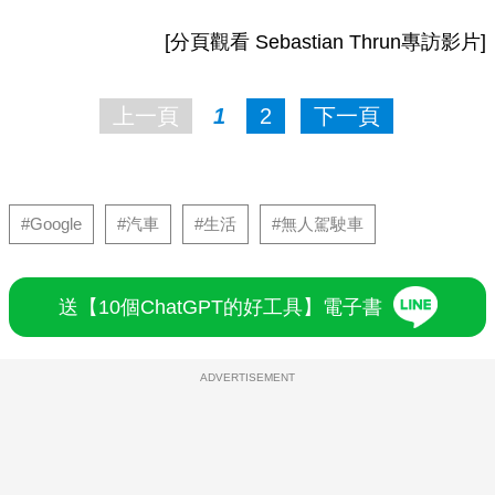
[分頁觀看 Sebastian Thrun專訪影片]
上一頁
1
2
下一頁
#Google
#汽車
#生活
#無人駕駛車
送【10個ChatGPT的好工具】電子書
ADVERTISEMENT