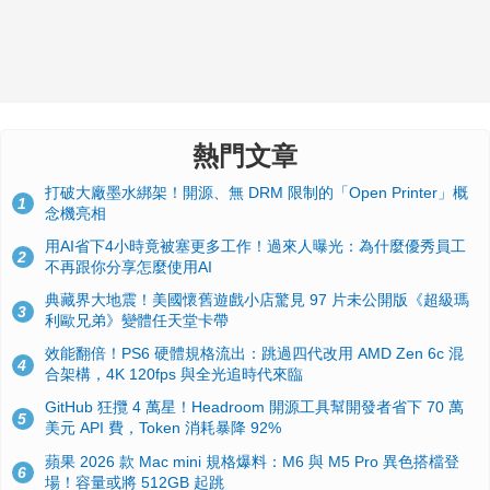
熱門文章
打破大廠墨水綁架！開源、無 DRM 限制的「Open Printer」概
1
念機亮相
用AI省下4小時竟被塞更多工作！過來人曝光：為什麼優秀員工
2
不再跟你分享怎麼使用AI
典藏界大地震！美國懷舊遊戲小店驚見 97 片未公開版《超級瑪
3
利歐兄弟》變體任天堂卡帶
效能翻倍！PS6 硬體規格流出：跳過四代改用 AMD Zen 6c 混
4
合架構，4K 120fps 與全光追時代來臨
GitHub 狂攬 4 萬星！Headroom 開源工具幫開發者省下 70 萬
5
美元 API 費，Token 消耗暴降 92%
蘋果 2026 款 Mac mini 規格爆料：M6 與 M5 Pro 異色搭檔登
6
場！容量或將 512GB 起跳