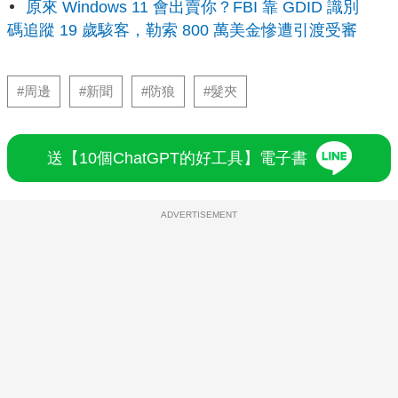
原來 Windows 11 會出賣你？FBI 靠 GDID 識別
碼追蹤 19 歲駭客，勒索 800 萬美金慘遭引渡受審
#周邊
#新聞
#防狼
#髮夾
送【10個ChatGPT的好工具】電子書
ADVERTISEMENT