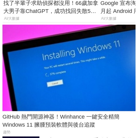
找了半輩子求助偵探都沒用！66歲加拿
Google 宣布淘汰 
大男子靠ChatGPT，成功找回失散50
月起 Android
年家人
AI/大數據
AI/大數據
GitHub 熱門開源神器！Winhance 一鍵安全精簡
Windows 11 臃腫預裝軟體與後台追蹤
趨勢