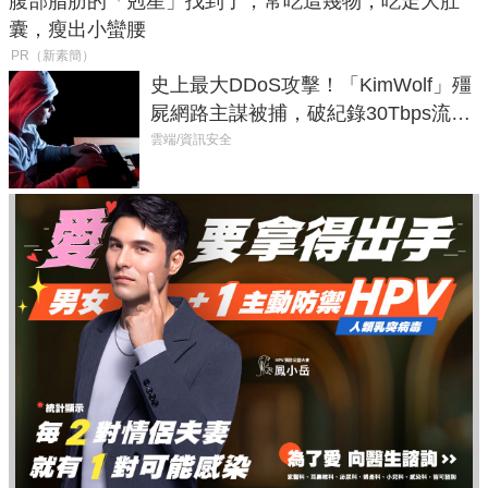
腹部脂肪的「剋星」找到了，常吃這幾物，吃走大肚
囊，瘦出小蠻腰
PR（新素簡）
史上最大DDoS攻擊！「KimWolf」殭
屍網路主謀被捕，破紀錄30Tbps流量
癱瘓全球！
雲端/資訊安全