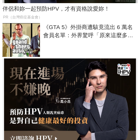
伴侶和妳一起預防HPV，才有資格說愛妳！
PR（台灣癌症基金會）
《GTA 5》外掛商遭駭竟流出 6 萬名
會員名單：外界驚呼「原來這麼多人
在開掛！」