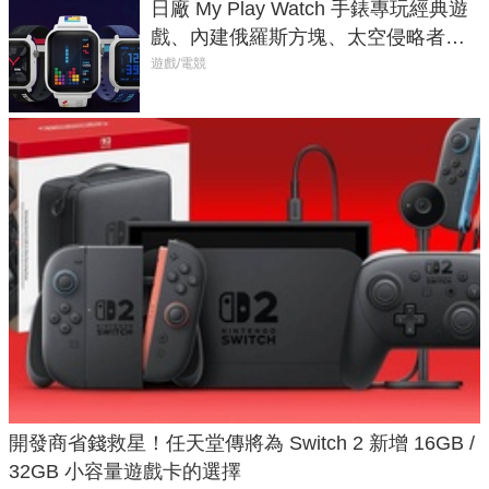
日廠 My Play Watch 手錶專玩經典遊
戲、內建俄羅斯方塊、太空侵略者，
不過竟然不能連手機？
遊戲/電競
開發商省錢救星！任天堂傳將為 Switch 2 新增 16GB /
32GB 小容量遊戲卡的選擇