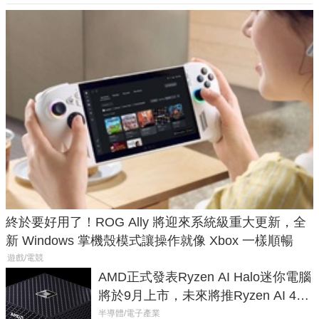
終於要好用了！ROG Ally 將迎來系統級重大更新，全
新 Windows 掌機殼模式讓操作就像 Xbox 一樣順暢
遊戲/電競
AMD正式發表Ryzen AI Halo迷你電腦
將於9月上市，未來將推Ryzen AI 400
Max系列處理器與對應升級版
半導體/電子產業