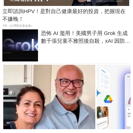
立即諮詢HPV！是對自己健康最好的投資，把握現在
不嫌晚！
PR（台灣癌症基金會）
恐怖 AI 濫用！美國男子用 Grok 生成
數千張兒童不雅照後自殺，xAI 因防護
失靈與不配合警方遭起訴