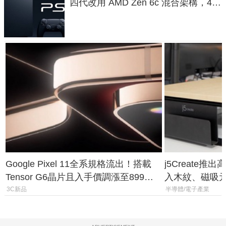
四代改用 AMD Zen 6c 混合架構，4K
120fps 與全光追時代來臨
Google Pixel 11全系規格流出！搭載
j5Create
Tensor G6晶片且入手價調漲至899美
入木紋、磁吸
元
3C新品
半導體/電子產業