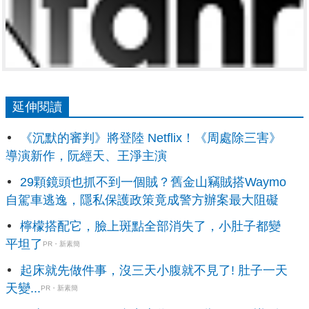
延伸閱讀
《沉默的審判》將登陸 Netflix！《周處除三害》
導演新作，阮經天、王淨主演
29顆鏡頭也抓不到一個賊？舊金山竊賊搭Waymo
自駕車逃逸，隱私保護政策竟成警方辦案最大阻礙
檸檬搭配它，臉上斑點全部消失了，小肚子都變
平坦了
PR・新素簡
起床就先做件事，沒三天小腹就不見了! 肚子一天
天變...
PR・新素簡