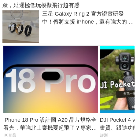
蹤，延遲極低玩模擬飛行超有感
三星 Galaxy Ring 2 官方證實研發
中！傳將支援 iPhone，還有強大的 AI
與智慧家電連動功能
iPhone 18 Pro 設計圖 A20 晶片規格全
DJI Pocket
看光，華強北山寨機要起飛了？專家曝
畫質、跟隨功
山寨機無法復刻兩大關鍵
一次看懂兩台
3C新品
評測