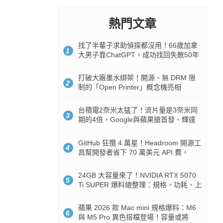
熱門文章
找了半輩子求助偵探都沒用！66歲加拿
1
大男子靠ChatGPT，成功找回失散50年
家人
打破大廠墨水綁架！開源、無 DRM 限
2
制的「Open Printer」概念機亮相
台積電2奈米太猛了！流片量是3奈米同
3
期的4倍，Google與蘋果搶首發、輝達
與AMD排隊等產能
GitHub 狂攬 4 萬星！Headroom 開源工
4
具幫開發者省下 70 萬美元 API 費，
Token 消耗暴降 92%
24GB 大容量來了！NVIDIA RTX 5070
5
Ti SUPER 爆料總整理：規格、功耗、上
市時間
蘋果 2026 款 Mac mini 規格爆料：M6
6
與 M5 Pro 異色搭檔登場！容量或將