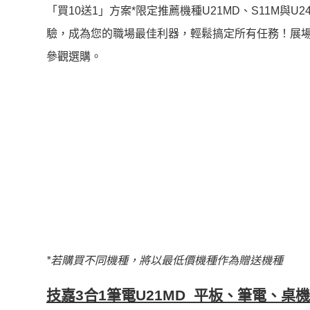
「買10送1」方案*限定推薦機種U21MD、S11M
驗，成為您的職場最佳利器，輕鬆搞定所有任務！展
參觀選購。
*
若購買不同機種，將以最低價機種作為贈送機種
技嘉
3
合
1
筆電
U21MD
平板、筆電、桌機