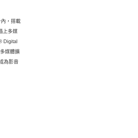
身內，搭載
，插上多媒
gital
，多媒體擴
成為影音