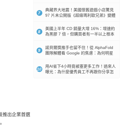
512GB 起跳
典藏界大地震！美國懷舊遊戲小店驚見
7
97 片未公開版《超級瑪利歐兄弟》變體
任天堂卡帶
美國上半年 CD 銷量大增 16%：增速約
8
為黑膠 7 倍，但購買者有一半以上根本
沒有播放器
諾貝爾獎推手也留不住！從 AlphaFold
9
團隊解體看 Google 的焦慮：為何明星
實驗室要為 Gemini 讓路？
用AI省下4小時竟被塞更多工作！過來人
10
曝光：為什麼優秀員工不再跟你分享怎
麼使用AI
科技推出企業首選
。