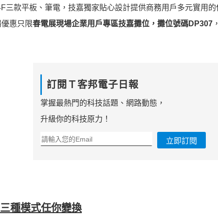
與U24F三款平板、筆電，技嘉獨家貼心設計提供商務用戶多元實用
場優惠只限
春電展現場企業用戶專區技嘉攤位，攤位
號碼
DP307
訂閱Ｔ客邦電子日報
掌握最熱門的科技話題、網路動態，
升級你的科技原力！
立即訂閱
三種模式任你變換