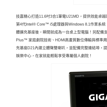
技嘉精心打造11.6吋3合1筆電U21MD，提供效能
第4代Intel® Core™ i5處理器與Windows 
體擴充基座後，瞬間就成為一台桌上型電腦！另配備支援高達256
Plus™ 家庭劇院技術、HDMI高畫質數位傳輸與
充基座D21內建立體聲雙喇叭，並配備完整連結埠，提
娛樂中心，在家就能輕鬆享受專屬個人劇院！