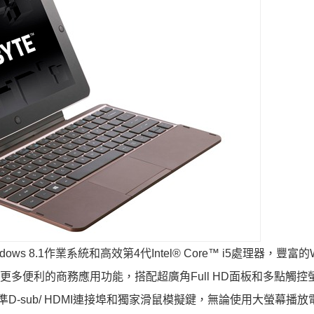
ows 8.1作業系統和高效第4代Intel® Core™ i5處理器，豐富的W
更多便利的商務應用功能，搭配超廣角Full HD面板和多點觸控
D-sub/ HDMI連接埠和獨家滑鼠模擬鍵，無論使用大螢幕播放