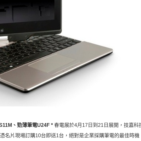
1M、勁薄筆電U24F *
春電展於4月17日到21日展開，技嘉
憑名片現場訂購10台即送1台，絕對是企業採購筆電的最佳時機