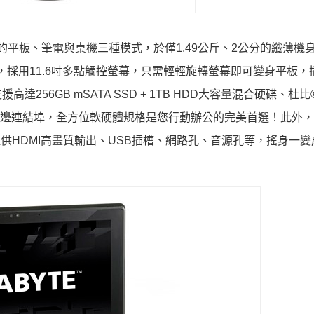
卓越的平板、筆電與桌機三種模式，於僅1.49公斤、2公分的纖薄機
8.1作業系統，採用11.6吋多點觸控螢幕，只需輕輕旋轉螢幕即可變身平板
GB mSATA SSD + 1TB HDD大容量混合硬碟、杜比® Di
標準周邊連結埠，全方位軟硬體規格是您行動辦公的完美首選！此外
供HDMI高畫質輸出、USB插槽、網路孔、音源孔等，搖身一變