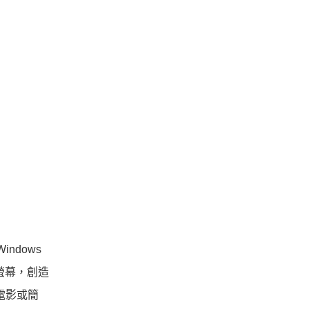
indows
螢幕，創造
電影或簡