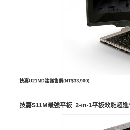
技嘉
U21MD
建議售價
(NT$33,900)
技嘉
S11M
最強
平板
2-in-1
平板效能超進