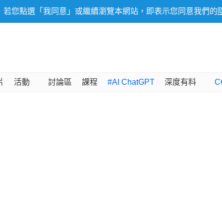
，若您點選「我同意」或繼續瀏覽本網站，即表示您同意我們的
片
活動
討論區
課程
#AI ChatGPT
深度有料
C