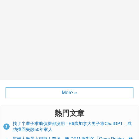
More »
熱門文章
找了半輩子求助偵探都沒用！66歲加拿大男子靠ChatGPT，成
1
功找回失散50年家人
打破大廠墨水綁架！開源、無 DRM 限制的「Open Printer」概