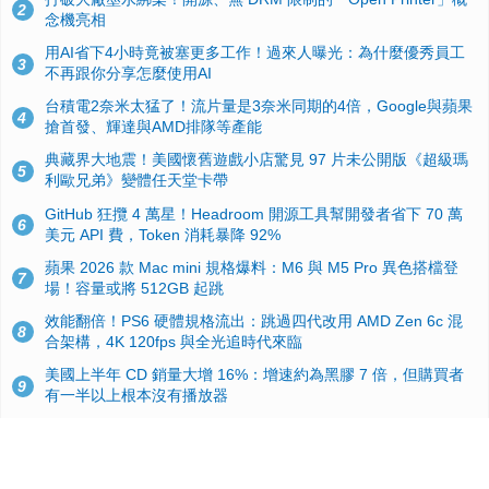
2
念機亮相
用AI省下4小時竟被塞更多工作！過來人曝光：為什麼優秀員工
3
不再跟你分享怎麼使用AI
台積電2奈米太猛了！流片量是3奈米同期的4倍，Google與蘋果
4
搶首發、輝達與AMD排隊等產能
典藏界大地震！美國懷舊遊戲小店驚見 97 片未公開版《超級瑪
5
利歐兄弟》變體任天堂卡帶
GitHub 狂攬 4 萬星！Headroom 開源工具幫開發者省下 70 萬
6
美元 API 費，Token 消耗暴降 92%
蘋果 2026 款 Mac mini 規格爆料：M6 與 M5 Pro 異色搭檔登
7
場！容量或將 512GB 起跳
效能翻倍！PS6 硬體規格流出：跳過四代改用 AMD Zen 6c 混
8
合架構，4K 120fps 與全光追時代來臨
美國上半年 CD 銷量大增 16%：增速約為黑膠 7 倍，但購買者
9
有一半以上根本沒有播放器
諾貝爾獎推手也留不住！從 AlphaFold 團隊解體看 Google 的焦
10
慮：為何明星實驗室要為 Gemini 讓路？