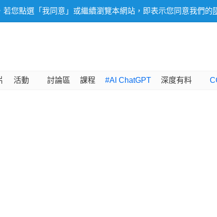
，若您點選「我同意」或繼續瀏覽本網站，即表示您同意我們的
片
活動
討論區
課程
#AI ChatGPT
深度有料
C