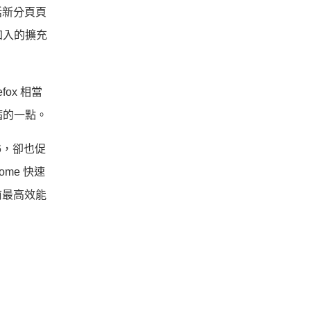
括新分頁頁
始加入的擴充
fox 相當
病的一點。
E6，卻也促
ome 快速
前最高效能