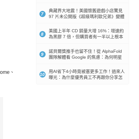
512GB 起跳
典藏界大地震！美國懷舊遊戲小店驚見
7
97 片未公開版《超級瑪利歐兄弟》變體
任天堂卡帶
美國上半年 CD 銷量大增 16%：增速約
8
為黑膠 7 倍，但購買者有一半以上根本
沒有播放器
諾貝爾獎推手也留不住！從 AlphaFold
9
團隊解體看 Google 的焦慮：為何明星
實驗室要為 Gemini 讓路？
用AI省下4小時竟被塞更多工作！過來人
ome、
10
曝光：為什麼優秀員工不再跟你分享怎
麼使用AI