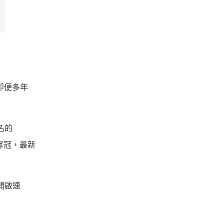
。即便多年
名的
例奪冠，最新
開啟
速