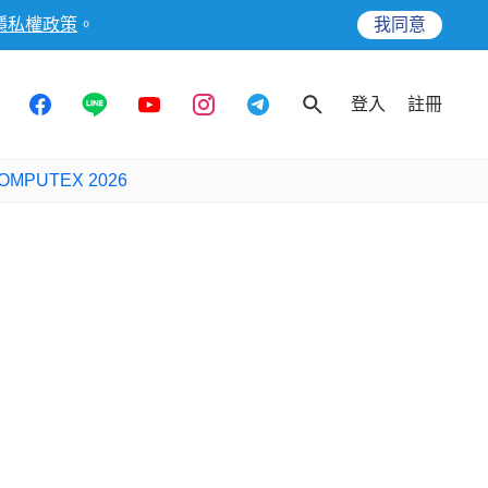
隱私權政策
。
我同意
登入
註冊
OMPUTEX 2026