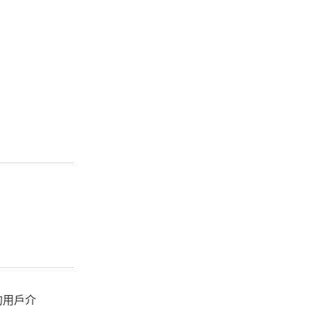
的
用戶介