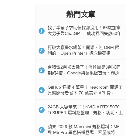
熱門文章
找了半輩子求助偵探都沒用！66歲加拿
1
大男子靠ChatGPT，成功找回失散50年
家人
打破大廠墨水綁架！開源、無 DRM 限
2
制的「Open Printer」概念機亮相
台積電2奈米太猛了！流片量是3奈米同
3
期的4倍，Google與蘋果搶首發、輝達
與AMD排隊等產能
GitHub 狂攬 4 萬星！Headroom 開源工
4
具幫開發者省下 70 萬美元 API 費，
Token 消耗暴降 92%
24GB 大容量來了！NVIDIA RTX 5070
5
Ti SUPER 爆料總整理：規格、功耗、上
市時間
蘋果 2026 款 Mac mini 規格爆料：M6
6
與 M5 Pro 異色搭檔登場！容量或將