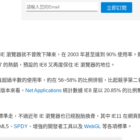
立即訂閱
器以來，IE 瀏覽器就不曾敗下陣來，在 2003 年甚至達到 90% 使用率
ws 7 的熱銷，預設的 IE8 又再度保住 IE 瀏覽器的地位。
直超過半數的使用率，約在 56~58% 的比例徘徊，比起競爭第二
覽器版本來看，
Net Applications
統計數據 IE8 是以 20.85% 的比
準走，不過近年 IE 瀏覽器也已經脫胎換骨，其中 IE11 在網頁
ML5、
SPDY
、增強的開發者工具以及
WebGL
等各項標準。