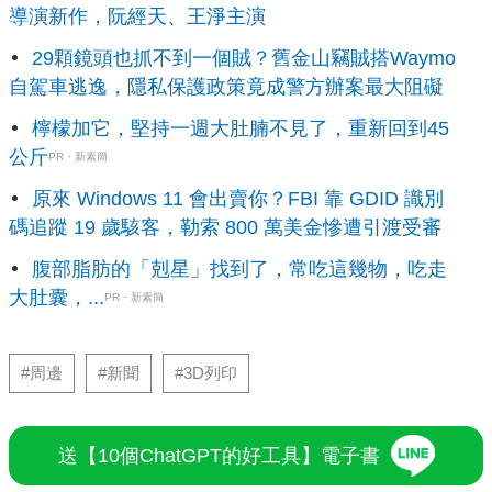
導演新作，阮經天、王淨主演
29顆鏡頭也抓不到一個賊？舊金山竊賊搭Waymo
自駕車逃逸，隱私保護政策竟成警方辦案最大阻礙
檸檬加它，堅持一週大肚腩不見了，重新回到45
公斤
PR・新素簡
原來 Windows 11 會出賣你？FBI 靠 GDID 識別
碼追蹤 19 歲駭客，勒索 800 萬美金慘遭引渡受審
腹部脂肪的「剋星」找到了，常吃這幾物，吃走
大肚囊，...
PR・新素簡
#周邊
#新聞
#3D列印
送【10個ChatGPT的好工具】電子書