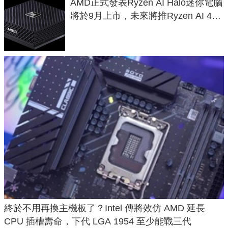
AMD正式發表Ryzen AI Halo迷你電腦
將於9月上市，未來將推Ryzen AI 400
Max系列處理器與對應升級版
終於不用再換主機板了？Intel 傳將效仿 AMD 延長
CPU 插槽壽命，下代 LGA 1954 至少能戰三代