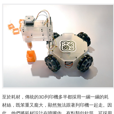
至於耗材，傳統的3D列印機多半都採用一綑一綑的耗
材絲，既笨重又龐大，顯然無法跟著列印機一起走。因
此，他們將耗材設計在噴嘴內，有點類似針筒，可採用