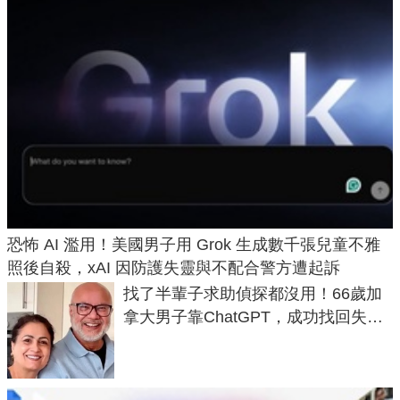
恐怖 AI 濫用！美國男子用 Grok 生成數千張兒童不雅
照後自殺，xAI 因防護失靈與不配合警方遭起訴
找了半輩子求助偵探都沒用！66歲加
拿大男子靠ChatGPT，成功找回失散
50年家人