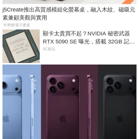
j5Create推出高質感模組化螢幕桌，融入木紋、磁吸元
素兼顧美觀與實用
半導體/電子產業
顯卡太貴買不起？NVIDIA 秘密武器
RTX 5090 SE 曝光，搭載 32GB 記憶
體
3C新品