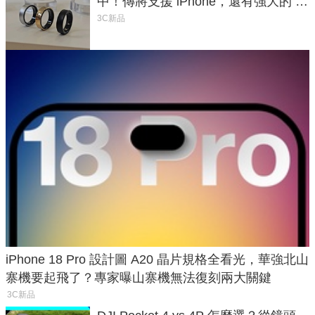
中！傳將支援 iPhone，還有強大的 AI
與智慧家電連動功能
3C新品
iPhone 18 Pro 設計圖 A20 晶片規格全看光，華強北山
寨機要起飛了？專家曝山寨機無法復刻兩大關鍵
3C新品