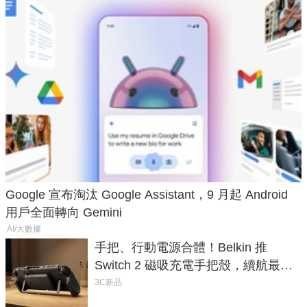
Google 宣布淘汰 Google Assistant，9 月起 Android
用戶全面轉向 Gemini
AI/大數據
手把、行動電源合體！Belkin 推
Switch 2 磁吸充電手把殼，續航最高
延長 1.5 倍
3C新品