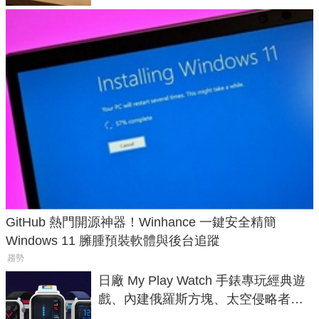
GitHub 熱門開源神器！Winhance 一鍵安全精簡
Windows 11 臃腫預裝軟體與後台追蹤
趨勢
日廠 My Play Watch 手錶專玩經典遊
戲、內建俄羅斯方塊、太空侵略者，
不過竟然不能連手機？