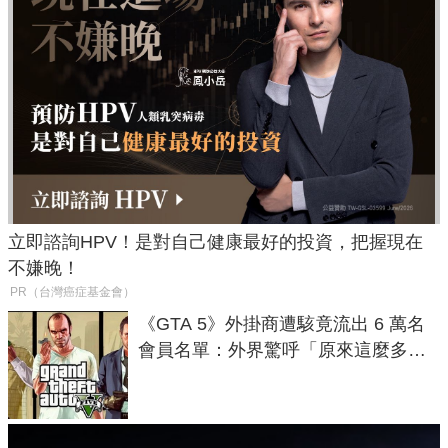
立即諮詢HPV！是對自己健康最好的投資，把握現在
不嫌晚！
PR（台灣癌症基金會）
《GTA 5》外掛商遭駭竟流出 6 萬名
會員名單：外界驚呼「原來這麼多人
在開掛！」