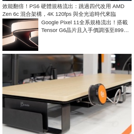
效能翻倍！PS6 硬體規格流出：跳過四代改用 AMD
Zen 6c 混合架構，4K 120fps 與全光追時代來臨
Google Pixel 11全系規格流出！搭載
Tensor G6晶片且入手價調漲至899美
元