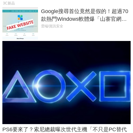
3C新品
Google搜尋首位竟然是假的！超過70
款熱門Windows軟體爆「山寨官網」
危機
雲端/資訊安全
PS6要來了？索尼總裁曝次世代主機「不只是PC替代