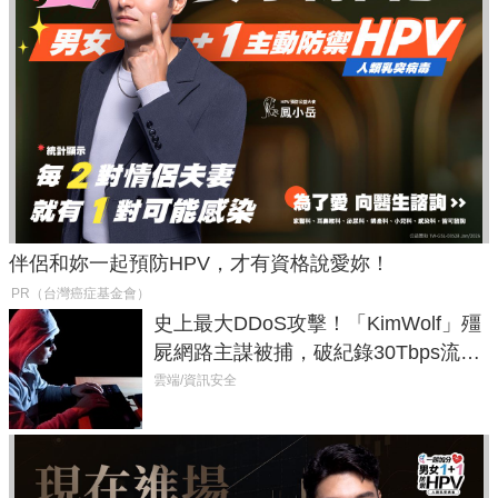
伴侶和妳一起預防HPV，才有資格說愛妳！
PR（台灣癌症基金會）
史上最大DDoS攻擊！「KimWolf」殭
屍網路主謀被捕，破紀錄30Tbps流量
癱瘓全球！
雲端/資訊安全