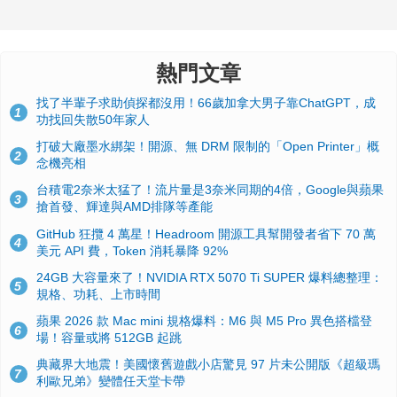
熱門文章
找了半輩子求助偵探都沒用！66歲加拿大男子靠ChatGPT，成
1
功找回失散50年家人
打破大廠墨水綁架！開源、無 DRM 限制的「Open Printer」概
2
念機亮相
台積電2奈米太猛了！流片量是3奈米同期的4倍，Google與蘋果
3
搶首發、輝達與AMD排隊等產能
GitHub 狂攬 4 萬星！Headroom 開源工具幫開發者省下 70 萬
4
美元 API 費，Token 消耗暴降 92%
24GB 大容量來了！NVIDIA RTX 5070 Ti SUPER 爆料總整理：
5
規格、功耗、上市時間
蘋果 2026 款 Mac mini 規格爆料：M6 與 M5 Pro 異色搭檔登
6
場！容量或將 512GB 起跳
典藏界大地震！美國懷舊遊戲小店驚見 97 片未公開版《超級瑪
7
利歐兄弟》變體任天堂卡帶