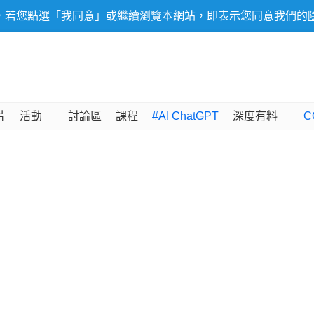
，若您點選「我同意」或繼續瀏覽本網站，即表示您同意我們的
片
活動
討論區
課程
#AI ChatGPT
深度有料
C