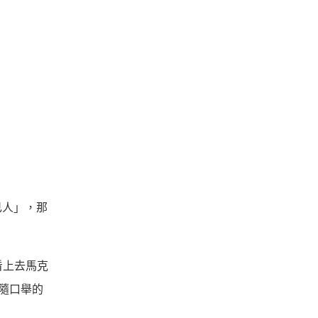
己人」，那
看上去馬克
隨口舉的