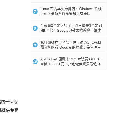
512GB 起跳
Linux 市占率突然翻倍、Windows 跌破
7
六成？最新數據背後恐另有原因
台積電2奈米太猛了！流片量是3奈米同
8
期的4倍，Google與蘋果搶首發、輝達
與AMD排隊等產能
諾貝爾獎推手也留不住！從 AlphaFold
9
團隊解體看 Google 的焦慮：為何明星
實驗室要為 Gemini 讓路？
ASUS Pad 開賣！12.2 吋雙層 OLED、
10
售價 19,900 元，指定電信資費最低 0
元入手
述的一個觀
依靠提供免費