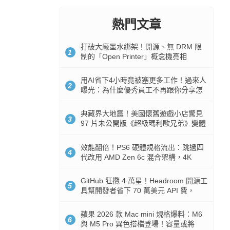
熱門文章
打破大廠墨水綁架！開源、無 DRM 限
1
制的「Open Printer」概念機亮相
用AI省下4小時竟被塞更多工作！過來人
2
曝光：為什麼優秀員工不再跟你分享怎
麼使用AI
典藏界大地震！美國懷舊遊戲小店驚見
3
97 片未公開版《超級瑪利歐兄弟》變體
任天堂卡帶
效能翻倍！PS6 硬體規格流出：跳過四
4
代改用 AMD Zen 6c 混合架構，4K
120fps 與全光追時代來臨
GitHub 狂攬 4 萬星！Headroom 開源工
5
具幫開發者省下 70 萬美元 API 費，
Token 消耗暴降 92%
蘋果 2026 款 Mac mini 規格爆料：M6
6
與 M5 Pro 異色搭檔登場！容量或將