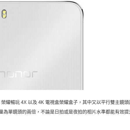
us、榮耀暢玩 4X 以及 4K 電視盒榮耀盒子，其中又以平行雙主鏡
主鏡頭，進光量為單鏡頭的兩倍，不論是日拍或是夜拍的相片水準都能有效