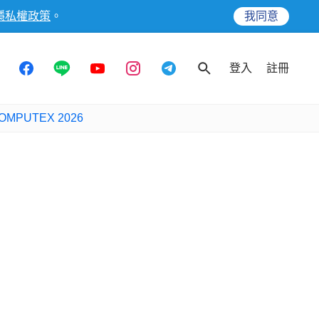
隱私權政策
。
我同意
登入
註冊
OMPUTEX 2026