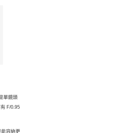
積是單鏡頭
 F/0.95
背景能容納更