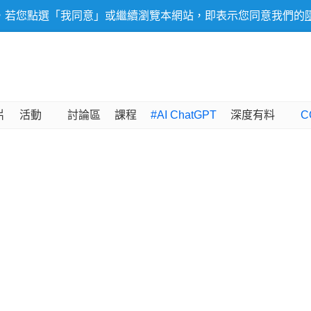
，若您點選「我同意」或繼續瀏覽本網站，即表示您同意我們的
片
活動
討論區
課程
#AI ChatGPT
深度有料
C