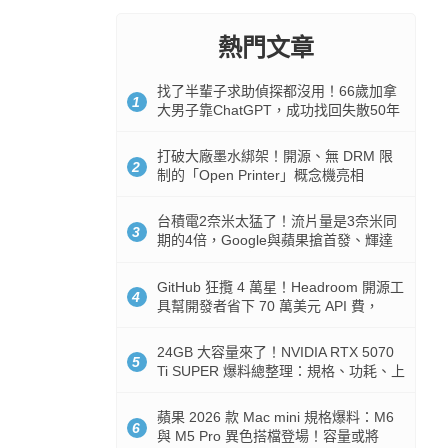
熱門文章
找了半輩子求助偵探都沒用！66歲加拿
1
大男子靠ChatGPT，成功找回失散50年
家人
打破大廠墨水綁架！開源、無 DRM 限
2
制的「Open Printer」概念機亮相
台積電2奈米太猛了！流片量是3奈米同
3
期的4倍，Google與蘋果搶首發、輝達
與AMD排隊等產能
GitHub 狂攬 4 萬星！Headroom 開源工
4
具幫開發者省下 70 萬美元 API 費，
Token 消耗暴降 92%
24GB 大容量來了！NVIDIA RTX 5070
5
Ti SUPER 爆料總整理：規格、功耗、上
市時間
蘋果 2026 款 Mac mini 規格爆料：M6
6
與 M5 Pro 異色搭檔登場！容量或將