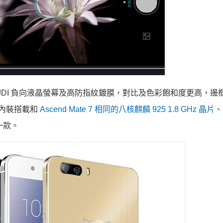
5 吋 JDI 負向液晶螢幕及高防指紋鍍膜，對比及色彩飽和度更高，
%。內裝搭載和
Ascend Mate 7 相同的八核麒麟 925 1.8 GHz 晶片
、
一款。