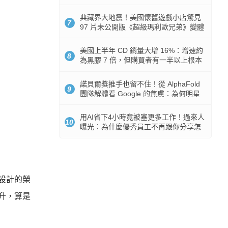
512GB 起跳
典藏界大地震！美國懷舊遊戲小店驚見
7
97 片未公開版《超級瑪利歐兄弟》變體
任天堂卡帶
美國上半年 CD 銷量大增 16%：增速約
8
為黑膠 7 倍，但購買者有一半以上根本
沒有播放器
諾貝爾獎推手也留不住！從 AlphaFold
9
團隊解體看 Google 的焦慮：為何明星
實驗室要為 Gemini 讓路？
用AI省下4小時竟被塞更多工作！過來人
10
曝光：為什麼優秀員工不再跟你分享怎
麼使用AI
頭設計的榮
提升，算是