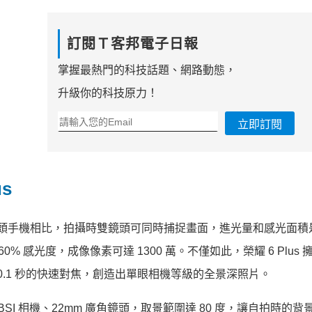
訂閱Ｔ客邦電子日報
掌握最熱門的科技話題、網路動態，
升級你的科技原力！
立即訂閱
s
，與單鏡頭手機相比，拍攝時雙鏡頭可同時捕捉畫面，進光量和感光面
 60% 感光度，成像像素可達 1300 萬。不僅如此，榮耀 6 Plus 擁有
 0.1 秒的快速對焦，創造出單眼相機等級的全景深照片。
萬畫素 BSI 相機、22mm 廣角鏡頭，取景範圍達 80 度，讓自拍時的