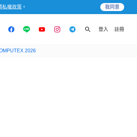
隱私權政策
。
我同意
登入
註冊
OMPUTEX 2026