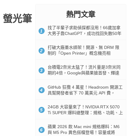
熱門文章
事、螢光筆
找了半輩子求助偵探都沒用！66歲加拿
1
大男子靠ChatGPT，成功找回失散50年
家人
打破大廠墨水綁架！開源、無 DRM 限
2
制的「Open Printer」概念機亮相
台積電2奈米太猛了！流片量是3奈米同
3
期的4倍，Google與蘋果搶首發、輝達
與AMD排隊等產能
GitHub 狂攬 4 萬星！Headroom 開源工
4
具幫開發者省下 70 萬美元 API 費，
Token 消耗暴降 92%
24GB 大容量來了！NVIDIA RTX 5070
5
Ti SUPER 爆料總整理：規格、功耗、上
市時間
蘋果 2026 款 Mac mini 規格爆料：M6
6
與 M5 Pro 異色搭檔登場！容量或將