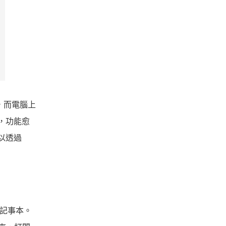
，而電腦上
版，功能愈
以透過
到記事本。