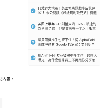
512GB 起跳
典藏界大地震！美國懷舊遊戲小店驚見
7
97 片未公開版《超級瑪利歐兄弟》變體
任天堂卡帶
美國上半年 CD 銷量大增 16%：增速約
8
為黑膠 7 倍，但購買者有一半以上根本
沒有播放器
諾貝爾獎推手也留不住！從 AlphaFold
9
團隊解體看 Google 的焦慮：為何明星
實驗室要為 Gemini 讓路？
用AI省下4小時竟被塞更多工作！過來人
10
曝光：為什麼優秀員工不再跟你分享怎
麼使用AI
筆記內容，