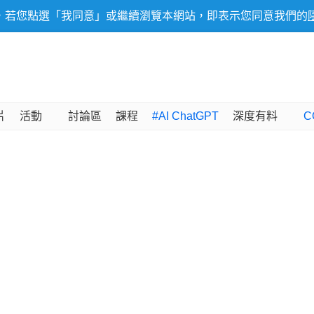
，若您點選「我同意」或繼續瀏覽本網站，即表示您同意我們的
片
活動
討論區
課程
#AI ChatGPT
深度有料
C