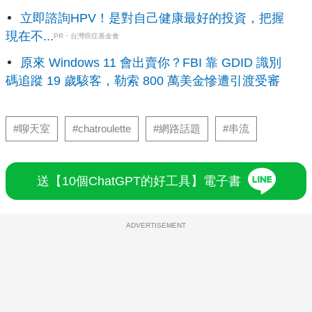
立即諮詢HPV！是對自己健康最好的投資，把握
現在不...
PR・台灣癌症基金會
原來 Windows 11 會出賣你？FBI 靠 GDID 識別
碼追蹤 19 歲駭客，勒索 800 萬美金慘遭引渡受審
#聊天室
#chatroulette
#網路話題
#串流
送【10個ChatGPT的好工具】電子書
ADVERTISEMENT