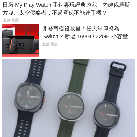
日廠 My Play Watch 手錶專玩經典遊戲、內建俄羅斯
方塊、太空侵略者，不過竟然不能連手機？
遊戲/電競
開發商省錢救星！任天堂傳將為
Switch 2 新增 16GB / 32GB 小容量遊
戲卡的選擇
遊戲/電競