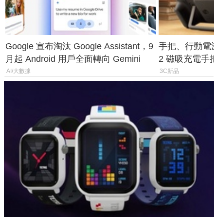
Google 宣布淘汰 Google Assistant，9
手把、行動電源合體
月起 Android 用戶全面轉向 Gemini
2 磁吸充電手把
倍
AI/大數據
3C新品