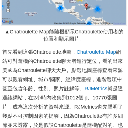
▲Chatroulette Map能隨機顯示Chatroulette使用者的
位置和顯示圖片。
首先看到這張Chatroulette地圖，
Chatroulette Map
網
站可對隨機的Chatroulette聊天者進行定位，看的出來
美國為Chatroulette聊天大戶。點選地圖座標查看來源
可以觀看網址、城市/國家、經緯度座標，進階選項中
甚至包含年齡、性別、照片註解等。
RJMetrics
就是透
過該網站，在2小時內收集到1012個ip、10770張圖
片，成為這次分析的資料來源。RJMetrics也先聲明了
幾點不可控制因素的提醒，因為Chatroulette有許多細
節並未透露，於是假設Chatroulette是隨機配對的、也