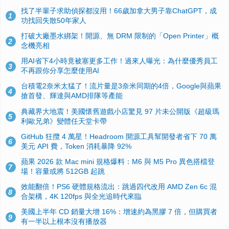
找了半輩子求助偵探都沒用！66歲加拿大男子靠ChatGPT，成
1
功找回失散50年家人
打破大廠墨水綁架！開源、無 DRM 限制的「Open Printer」概
2
念機亮相
用AI省下4小時竟被塞更多工作！過來人曝光：為什麼優秀員工
3
不再跟你分享怎麼使用AI
台積電2奈米太猛了！流片量是3奈米同期的4倍，Google與蘋果
4
搶首發、輝達與AMD排隊等產能
典藏界大地震！美國懷舊遊戲小店驚見 97 片未公開版《超級瑪
5
利歐兄弟》變體任天堂卡帶
GitHub 狂攬 4 萬星！Headroom 開源工具幫開發者省下 70 萬
6
美元 API 費，Token 消耗暴降 92%
蘋果 2026 款 Mac mini 規格爆料：M6 與 M5 Pro 異色搭檔登
7
場！容量或將 512GB 起跳
效能翻倍！PS6 硬體規格流出：跳過四代改用 AMD Zen 6c 混
8
合架構，4K 120fps 與全光追時代來臨
美國上半年 CD 銷量大增 16%：增速約為黑膠 7 倍，但購買者
9
有一半以上根本沒有播放器