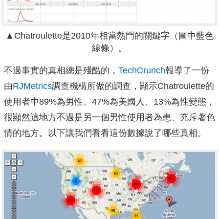
▲Chatroulette是2010年相當熱門的關鍵字（圖中藍色
線條）。
不過事實的真相總是殘酷的，
TechCrunch
報導了一份
由
RJMetrics
調查機構所做的調查，顯示Chatroulette的
使用者中89%為男性、47%為美國人、13%為性變態，
很顯然這地方不過是另一個男性使用者為患、充斥著色
情的地方。以下讓我們看看這份數據說了哪些真相。