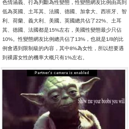
色情涵義、行為判斷為性變態，性變態網友比例由高到
低為英國、土耳其、法國、德國、加拿大、西班牙、智
利、荷蘭、義大利、美國。英國總共佔了22%、土耳
其、德國、法國都是15%左右，美國性變態最少只佔
10%。性變態網友比例總共佔了13%，也就是1/8的比
例會遇到限制級的內容，其中8%為女性，所以想要遇
到裸露女性的機率大概只有1%左右。