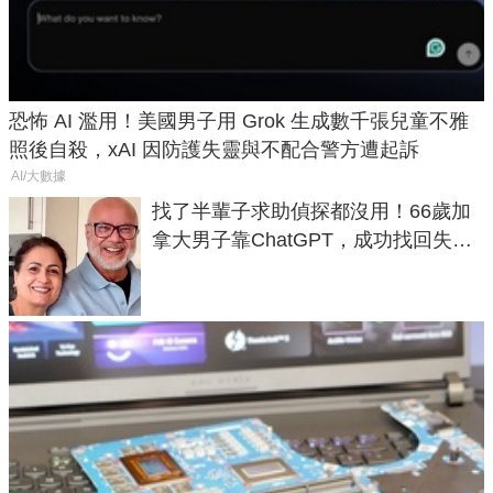
恐怖 AI 濫用！美國男子用 Grok 生成數千張兒童不雅
照後自殺，xAI 因防護失靈與不配合警方遭起訴
AI/大數據
找了半輩子求助偵探都沒用！66歲加
拿大男子靠ChatGPT，成功找回失散
50年家人