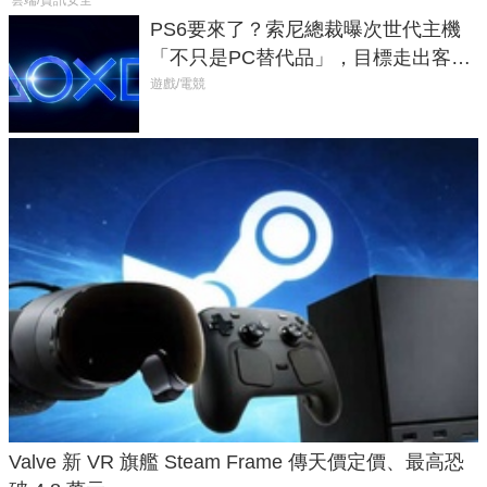
PS6要來了？索尼總裁曝次世代主機
「不只是PC替代品」，目標走出客
廳、進軍電競桌面
遊戲/電競
Valve 新 VR 旗艦 Steam Frame 傳天價定價、最高恐