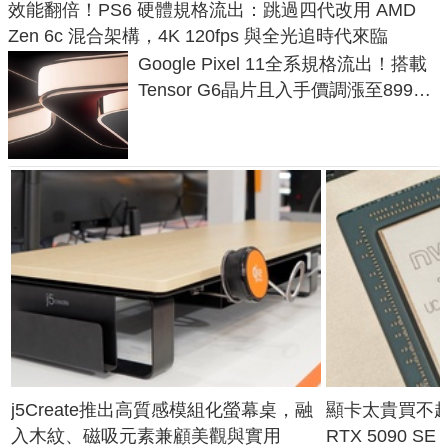
效能翻倍！PS6 硬體規格流出：跳過四代改用 AMD
Zen 6c 混合架構，4K 120fps 與全光追時代來臨
Google Pixel 11全系規格流出！搭載
Tensor G6晶片且入手價調漲至899美
元
j5Create推出高質感模組化螢幕桌，融
顯卡太貴買不起？
入木紋、磁吸元素兼顧美觀與實用
RTX 5090 S