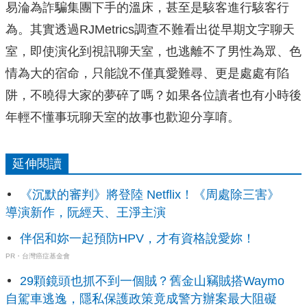
易淪為詐騙集團下手的溫床，甚至是駭客進行駭客行
為。其實透過RJMetrics調查不難看出從早期文字聊天
室，即使演化到視訊聊天室，也逃離不了男性為眾、色
情為大的宿命，只能說不僅真愛難尋、更是處處有陷
阱，不曉得大家的夢碎了嗎？如果各位讀者也有小時後
年輕不懂事玩聊天室的故事也歡迎分享唷。
延伸閱讀
《沉默的審判》將登陸 Netflix！《周處除三害》
導演新作，阮經天、王淨主演
伴侶和妳一起預防HPV，才有資格說愛妳！
PR・台灣癌症基金會
29顆鏡頭也抓不到一個賊？舊金山竊賊搭Waymo
自駕車逃逸，隱私保護政策竟成警方辦案最大阻礙