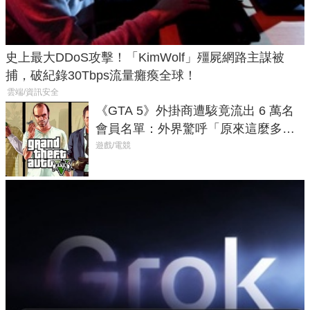
史上最大DDoS攻擊！「KimWolf」殭屍網路主謀被
捕，破紀錄30Tbps流量癱瘓全球！
雲端/資訊安全
《GTA 5》外掛商遭駭竟流出 6 萬名
會員名單：外界驚呼「原來這麼多人
在開掛！」
遊戲/電競