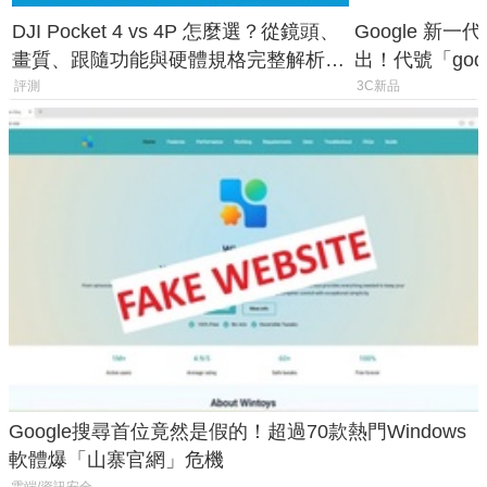
DJI Pocket 4 vs 4P 怎麼選？從鏡頭、
Google 新一代 
畫質、跟隨功能與硬體規格完整解析，
出！代號「god
一次看懂兩台差異
鎖定 AI 應用
評測
3C新品
Google搜尋首位竟然是假的！超過70款熱門Windows
軟體爆「山寨官網」危機
雲端/資訊安全