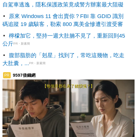
自駕車逃逸，隱私保護政策竟成警方辦案最大阻礙
原來 Windows 11 會出賣你？FBI 靠 GDID 識別
碼追蹤 19 歲駭客，勒索 800 萬美金慘遭引渡受審
檸檬加它，堅持一週大肚腩不見了，重新回到45
公斤
PR・新素簡
腹部脂肪的「剋星」找到了，常吃這幾物，吃走
大肚囊，...
PR・新素簡
9597借錢網
PR