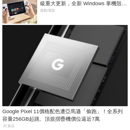
級重大更新，全新 Windows 掌機殼模
式讓操作就像 Xbox 一樣順暢
遊戲/電競
Google Pixel 11價格配色遭亞馬遜「偷跑」！全系列
容量256GB起跳、頂規摺疊機價位逼近7萬
3C新品