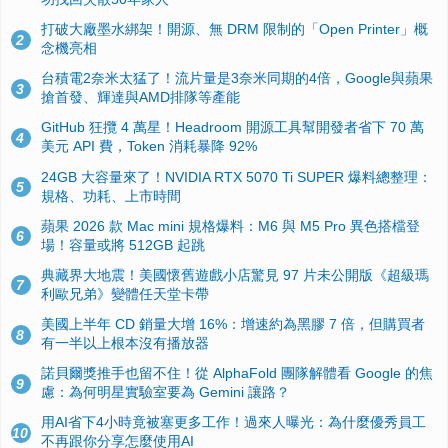
打破大廠墨水綁架！開源、無 DRM 限制的「Open Printer」概
2
念機亮相
台積電2奈米太猛了！流片量是3奈米同期的4倍，Google與蘋果
3
搶首發、輝達與AMD排隊等產能
GitHub 狂攬 4 萬星！Headroom 開源工具幫開發者省下 70 萬
4
美元 API 費，Token 消耗暴降 92%
24GB 大容量來了！NVIDIA RTX 5070 Ti SUPER 爆料總整理：
5
規格、功耗、上市時間
蘋果 2026 款 Mac mini 規格爆料：M6 與 M5 Pro 異色搭檔登
6
場！容量或將 512GB 起跳
典藏界大地震！美國懷舊遊戲小店驚見 97 片未公開版《超級瑪
7
利歐兄弟》變體任天堂卡帶
美國上半年 CD 銷量大增 16%：增速約為黑膠 7 倍，但購買者
8
有一半以上根本沒有播放器
諾貝爾獎推手也留不住！從 AlphaFold 團隊解體看 Google 的焦
9
慮：為何明星實驗室要為 Gemini 讓路？
用AI省下4小時竟被塞更多工作！過來人曝光：為什麼優秀員工
10
不再跟你分享怎麼使用AI