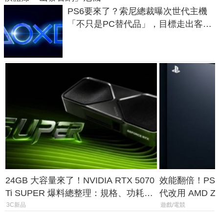
PS6要來了？索尼總裁曝次世代主機
「不只是PC替代品」，目標走出客
廳、進軍電競桌面
24GB 大容量來了！NVIDIA RTX 5070
效能翻倍！PS
Ti SUPER 爆料總整理：規格、功耗、
代改用 AMD Z
上市時間
120fps 與全
3C新品
遊戲/電競