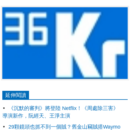
延伸閱讀
《沉默的審判》將登陸 Netflix！《周處除三害》
導演新作，阮經天、王淨主演
29顆鏡頭也抓不到一個賊？舊金山竊賊搭Waymo