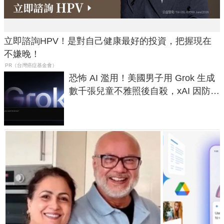
立即諮詢HPV！是對自己健康最好的投資，把握現在
不嫌晚！
PR（台灣癌症基金會）
恐怖 AI 濫用！美國男子用 Grok 生成
數千張兒童不雅照後自殺，xAI 因防護
失靈與不配合警方遭起訴