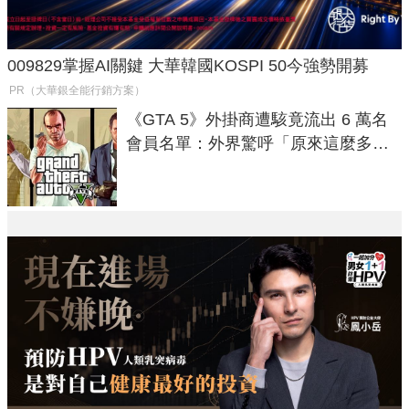
009829掌握AI關鍵 大華韓國KOSPI 50今強勢開募
PR（大華銀全能行銷方案）
《GTA 5》外掛商遭駭竟流出 6 萬名
會員名單：外界驚呼「原來這麼多人
在開掛！」