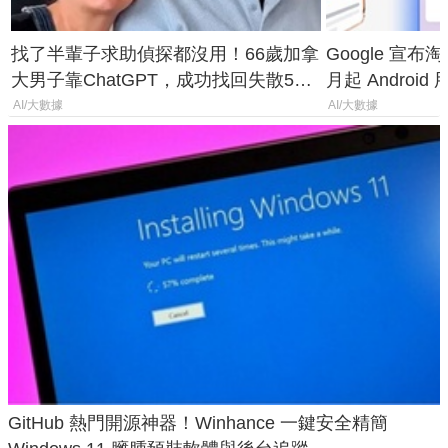
找了半輩子求助偵探都沒用！66歲加拿
Google 宣布淘汰 
大男子靠ChatGPT，成功找回失散50
月起 Android
年家人
AI/大數據
AI/大數據
GitHub 熱門開源神器！Winhance 一鍵安全精簡