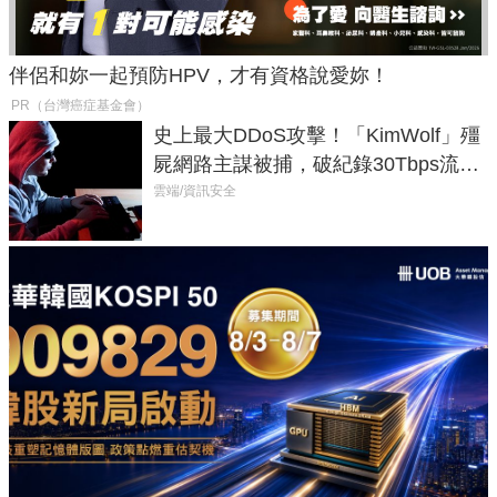
伴侶和妳一起預防HPV，才有資格說愛妳！
PR（台灣癌症基金會）
史上最大DDoS攻擊！「KimWolf」殭
屍網路主謀被捕，破紀錄30Tbps流量
癱瘓全球！
雲端/資訊安全