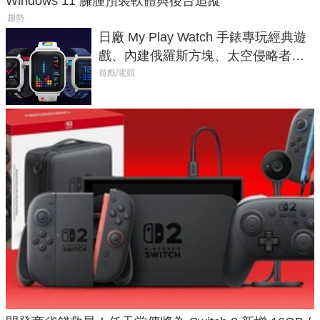
Windows 11 臃腫預裝軟體與後台追蹤
趨勢
日廠 My Play Watch 手錶專玩經典遊
戲、內建俄羅斯方塊、太空侵略者，
不過竟然不能連手機？
遊戲/電競