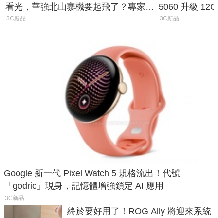
看光，華強北山寨機要起飛了？專家曝
5060 升級 1
山寨機無法復刻兩大關鍵
次規格終於不
3C新品
3C新品
Google 新一代 Pixel Watch 5 規格流出！代號
「godric」現身，記憶體增強鎖定 AI 應用
3C新品
終於要好用了！ROG Ally 將迎來系統