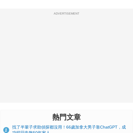
ADVERTISEMENT
熱門文章
找了半輩子求助偵探都沒用！66歲加拿大男子靠ChatGPT，成
1
功找回失散50年家人