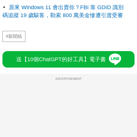
原來 Windows 11 會出賣你？FBI 靠 GDID 識別
碼追蹤 19 歲駭客，勒索 800 萬美金慘遭引渡受審
#新聞稿
送【10個ChatGPT的好工具】電子書
ADVERTISEMENT