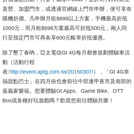
直營、加盟門市，或透過官網線上門市申辦，便可享有
購機折價。凡申辦月租$898以上方案，手機最高折抵
1000元，而月租$698方案最高可折抵500元，兩人同
行至指定門市可再各享600元帳單折抵優惠。
除了墾丁春吶，亞太電信Gt 4G每月都會規劃體驗車活
動（活動行程
表:
http://event.aptg.com.tw/20150307/
），「Gt 4G幸
福甜點巴士」在四月份也會前往中部逢甲夜市及南部的
嘉義家樂福。想要體驗Gt Apps、Game Bike、OTT
Box或各種好玩遊戲嗎？歡迎您前往體驗共樂！