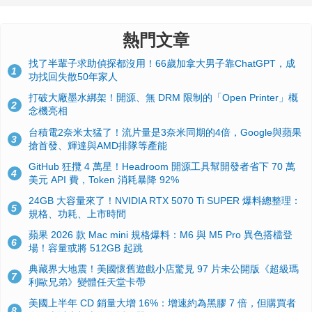
熱門文章
找了半輩子求助偵探都沒用！66歲加拿大男子靠ChatGPT，成
1
功找回失散50年家人
打破大廠墨水綁架！開源、無 DRM 限制的「Open Printer」概
2
念機亮相
台積電2奈米太猛了！流片量是3奈米同期的4倍，Google與蘋果
3
搶首發、輝達與AMD排隊等產能
GitHub 狂攬 4 萬星！Headroom 開源工具幫開發者省下 70 萬
4
美元 API 費，Token 消耗暴降 92%
24GB 大容量來了！NVIDIA RTX 5070 Ti SUPER 爆料總整理：
5
規格、功耗、上市時間
蘋果 2026 款 Mac mini 規格爆料：M6 與 M5 Pro 異色搭檔登
6
場！容量或將 512GB 起跳
典藏界大地震！美國懷舊遊戲小店驚見 97 片未公開版《超級瑪
7
利歐兄弟》變體任天堂卡帶
美國上半年 CD 銷量大增 16%：增速約為黑膠 7 倍，但購買者
8