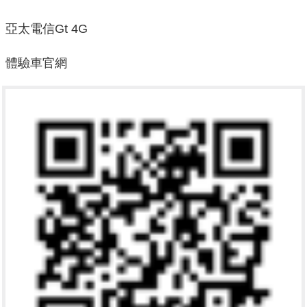
亞太電信Gt 4G
體驗車官
網