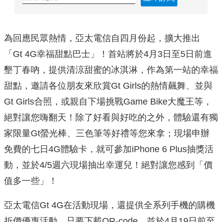
為回應民眾熱情，亞太電信自四月份起，擴大推出
「Gt 4G幸福甜點巴士」！首站將於4月3日至5日前進
墾丁春吶，提供清涼甜蜜的冰淇淋，作為第一站的幸福
甜點，邀請各位朋友來欣賞Gt Girls的熱情飆舞、並與
Gt Girls合照，或親自下場挑戰Game Bike大魔王等，
絕對讓您嗨翻天！除了好看與好吃的之外，體驗還有獨
家限量Gt螢光棒、三色筆等好禮等您來拿；現場申辦
免費的七日4G體驗卡，就可參加iPhone 6 Plus抽獎活
動，並於4/5週六現場抽出幸運兒！絕對讓您感到「價
值多一些」！
亞太電信Gt 4G在活動現場，還提供全系列手機的購機
折價優惠活動，只要下載QR-code，並於4月19日前至