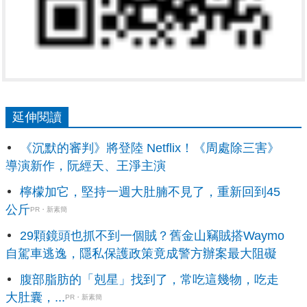
延伸閱讀
《沉默的審判》將登陸 Netflix！《周處除三害》
導演新作，阮經天、王淨主演
檸檬加它，堅持一週大肚腩不見了，重新回到45
公斤
PR・新素簡
29顆鏡頭也抓不到一個賊？舊金山竊賊搭Waymo
自駕車逃逸，隱私保護政策竟成警方辦案最大阻礙
腹部脂肪的「剋星」找到了，常吃這幾物，吃走
大肚囊，...
PR・新素簡