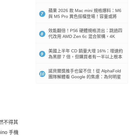
Token 消耗暴降 92%
蘋果 2026 款 Mac mini 規格爆料：M6
7
與 M5 Pro 異色搭檔登場！容量或將
512GB 起跳
效能翻倍！PS6 硬體規格流出：跳過四
8
代改用 AMD Zen 6c 混合架構，4K
120fps 與全光追時代來臨
美國上半年 CD 銷量大增 16%：增速約
9
為黑膠 7 倍，但購買者有一半以上根本
沒有播放器
諾貝爾獎推手也留不住！從 AlphaFold
10
團隊解體看 Google 的焦慮：為何明星
實驗室要為 Gemini 讓路？
依然不得其
ino 手機