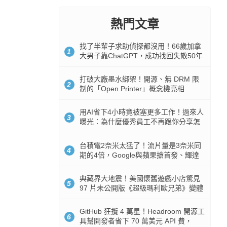
熱門文章
找了半輩子求助偵探都沒用！66歲加拿
1
大男子靠ChatGPT，成功找回失散50年
家人
打破大廠墨水綁架！開源、無 DRM 限
2
制的「Open Printer」概念機亮相
用AI省下4小時竟被塞更多工作！過來人
3
曝光：為什麼優秀員工不再跟你分享怎
麼使用AI
台積電2奈米太猛了！流片量是3奈米同
4
期的4倍，Google與蘋果搶首發、輝達
與AMD排隊等產能
典藏界大地震！美國懷舊遊戲小店驚見
5
97 片未公開版《超級瑪利歐兄弟》變體
任天堂卡帶
GitHub 狂攬 4 萬星！Headroom 開源工
6
具幫開發者省下 70 萬美元 API 費，