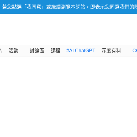
，若您點選「我同意」或繼續瀏覽本網站，即表示您同意我們的
片
活動
討論區
課程
#AI ChatGPT
深度有料
C