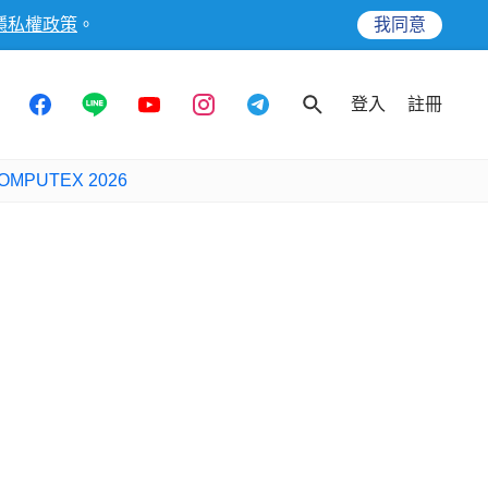
隱私權政策
。
我同意
登入
註冊
OMPUTEX 2026