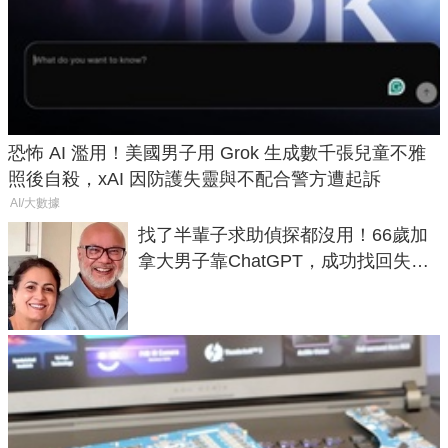
恐怖 AI 濫用！美國男子用 Grok 生成數千張兒童不雅
照後自殺，xAI 因防護失靈與不配合警方遭起訴
AI/大數據
找了半輩子求助偵探都沒用！66歲加
拿大男子靠ChatGPT，成功找回失散
50年家人