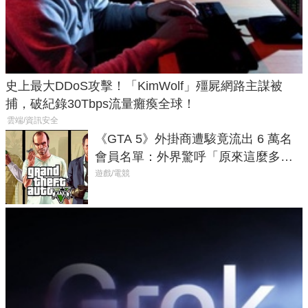
史上最大DDoS攻擊！「KimWolf」殭屍網路主謀被
捕，破紀錄30Tbps流量癱瘓全球！
雲端/資訊安全
《GTA 5》外掛商遭駭竟流出 6 萬名
會員名單：外界驚呼「原來這麼多人
在開掛！」
遊戲/電競