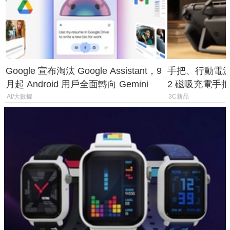
Google 宣布淘汰 Google Assistant，9
手把、行動電源合體
月起 Android 用戶全面轉向 Gemini
2 磁吸充電手把
倍
AI/大數據
3C新品