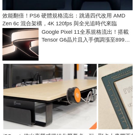
效能翻倍！PS6 硬體規格流出：跳過四代改用 AMD
Zen 6c 混合架構，4K 120fps 與全光追時代來臨
Google Pixel 11全系規格流出！搭載
Tensor G6晶片且入手價調漲至899美
元