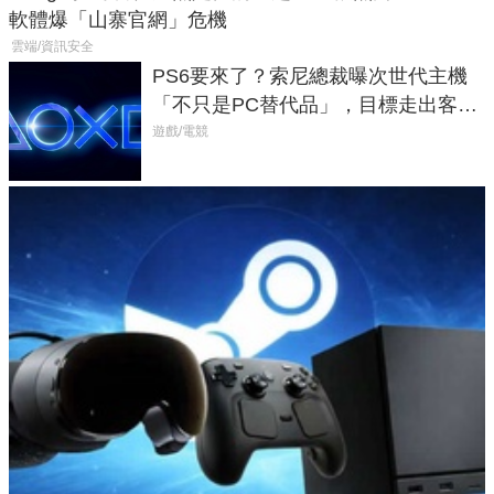
軟體爆「山寨官網」危機
雲端/資訊安全
PS6要來了？索尼總裁曝次世代主機
「不只是PC替代品」，目標走出客
廳、進軍電競桌面
遊戲/電競