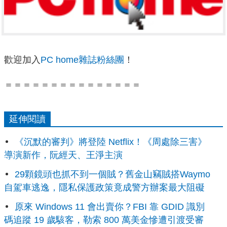
歡迎加入
PC home雜誌粉絲團
！
＝＝＝＝＝＝＝＝＝＝＝＝＝＝＝
延伸閱讀
《沉默的審判》將登陸 Netflix！《周處除三害》
導演新作，阮經天、王淨主演
29顆鏡頭也抓不到一個賊？舊金山竊賊搭Waymo
自駕車逃逸，隱私保護政策竟成警方辦案最大阻礙
原來 Windows 11 會出賣你？FBI 靠 GDID 識別
碼追蹤 19 歲駭客，勒索 800 萬美金慘遭引渡受審