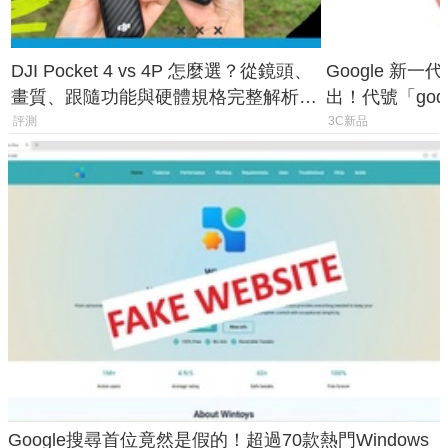
DJI Pocket 4 vs 4P 怎麼選？從鏡頭、
Google 新一代 
畫質、跟隨功能與硬體規格完整解析，
出！代號「god
一次看懂兩台差異
鎖定 AI 應用
評測
3C新品
Google搜尋首位竟然是假的！超過70款熱門Windows