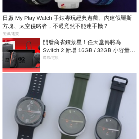
日廠 My Play Watch 手錶專玩經典遊戲、內建俄羅斯
方塊、太空侵略者，不過竟然不能連手機？
遊戲/電競
開發商省錢救星！任天堂傳將為
Switch 2 新增 16GB / 32GB 小容量遊
戲卡的選擇
遊戲/電競