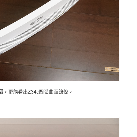
攝，更能看出Z34c圓弧曲面線條。