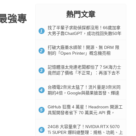
熱門文章
，最強專
找了半輩子求助偵探都沒用！66歲加拿
1
大男子靠ChatGPT，成功找回失散50年
家人
打破大廠墨水綁架！開源、無 DRM 限
2
制的「Open Printer」概念機亮相
記憶體漲太兇連老闆都怕了？SK海力士
3
竟然認了價格「不正常」：再漲下去不
是好事
台積電2奈米太猛了！流片量是3奈米同
4
期的4倍，Google與蘋果搶首發、輝達
與AMD排隊等產能
GitHub 狂攬 4 萬星！Headroom 開源工
5
具幫開發者省下 70 萬美元 API 費，
Token 消耗暴降 92%
24GB 大容量來了！NVIDIA RTX 5070
6
Ti SUPER 爆料總整理：規格、功耗、上