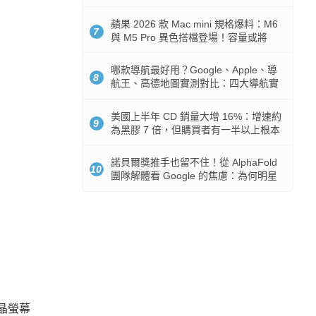
市時間
蘋果 2026 款 Mac mini 規格爆料：M6
7
與 M5 Pro 異色搭檔登場！容量或將
512GB 起跳
哪款導航最好用？Google、Apple、導
8
航王、高德地圖實測對比：四大導航實
測懶人包
美國上半年 CD 銷量大增 16%：增速約
9
為黑膠 7 倍，但購買者有一半以上根本
沒有播放器
諾貝爾獎推手也留不住！從 AlphaFold
10
團隊解體看 Google 的焦慮：為何明星
實驗室要為 Gemini 讓路？
液晶螢幕