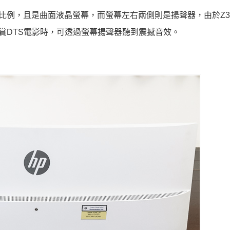
:9比例，且是曲面液晶螢幕，而螢幕左右兩側則是揚聲器，由於Z3
賞DTS電影時，可透過螢幕揚聲器聽到震撼音效。