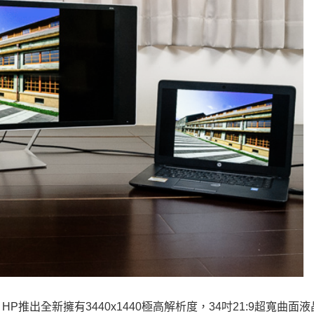
出全新擁有3440x1440極高解析度，34吋21:9超寬曲面