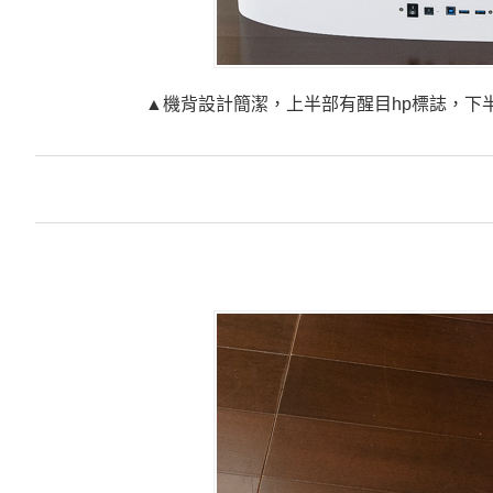
▲機背設計簡潔，上半部有醒目hp標誌，下