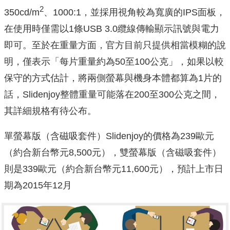
2
350cd/m
、1000:1，並採用視角較為寬廣的IPS面板，
在使用時僅需以1條USB 3.0纜線傳輸顯示訊號與電力
即可。至於在重量方面，官方目前只提供相當模糊的說
明，僅表示「每片重量約為50至100公克」，如果以較
保守的方式估計，將兩側螢幕與機身本體都算為1片的
話，Slidenjoy整體重量可能落在200至300公克之間，
其詳細規格有待公布。
單螢幕版（含磁吸套件）Slidenjoy的價格為239歐元
（約合新台幣元8,500元），雙螢幕版（含磁吸套件）
則是339歐元（約合新台幣元11,600元），預計上市日
期為2015年12月