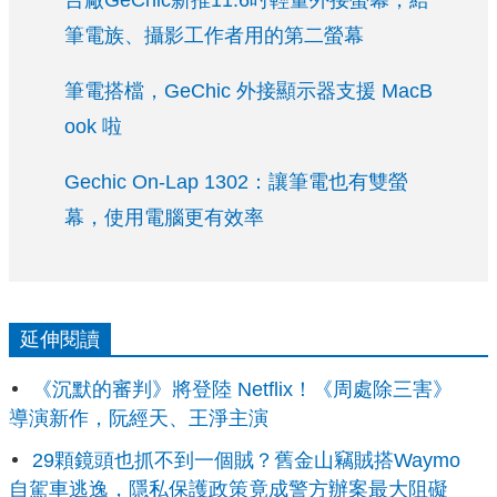
台廠GeChic新推11.6吋輕量外接螢幕，給
筆電族、攝影工作者用的第二螢幕
筆電搭檔，GeChic 外接顯示器支援 MacB
ook 啦
Gechic On-Lap 1302：讓筆電也有雙螢
幕，使用電腦更有效率
延伸閱讀
《沉默的審判》將登陸 Netflix！《周處除三害》
導演新作，阮經天、王淨主演
29顆鏡頭也抓不到一個賊？舊金山竊賊搭Waymo
自駕車逃逸，隱私保護政策竟成警方辦案最大阻礙