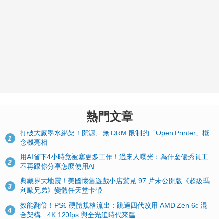
熱門文章
打破大廠墨水綁架！開源、無 DRM 限制的「Open Printer」概
1
念機亮相
用AI省下4小時竟被塞更多工作！過來人曝光：為什麼優秀員工
2
不再跟你分享怎麼使用AI
典藏界大地震！美國懷舊遊戲小店驚見 97 片未公開版《超級瑪
3
利歐兄弟》變體任天堂卡帶
效能翻倍！PS6 硬體規格流出：跳過四代改用 AMD Zen 6c 混
4
合架構，4K 120fps 與全光追時代來臨