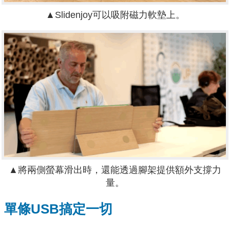
▲Slidenjoy可以吸附磁力軟墊上。
▲將兩側螢幕滑出時，還能透過腳架提供額外支撐力
量。
單條USB搞定一切