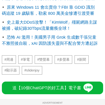
原來 Windows 11 會出賣你？FBI 靠 GDID 識別
碼追蹤 19 歲駭客，勒索 800 萬美金慘遭引渡受審
史上最大DDoS攻擊！「KimWolf」殭屍網路主謀
被捕，破紀錄30Tbps流量癱瘓全球！
恐怖 AI 濫用！美國男子用 Grok 生成數千張兒童
不雅照後自殺，xAI 因防護失靈與不配合警方遭起訴
#周邊
#筆電
#雙螢幕
#多螢幕
#新聞
#顯示器
#slidenjoy
送【10個ChatGPT的好工具】電子書
ADVERTISEMENT