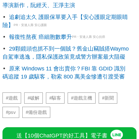
導演新作，阮經天、王淨主演
追劇追太久 護眼保單要入手【安心護眼定期眼睛
險】
PR・安達人壽 安心護眼
報復性熬夜 癌細胞數攀升
PR・安達人壽 安心抗癌
29顆鏡頭也抓不到一個賊？舊金山竊賊搭Waymo
自駕車逃逸，隱私保護政策竟成警方辦案最大阻礙
原來 Windows 11 會出賣你？FBI 靠 GDID 識別
碼追蹤 19 歲駭客，勒索 800 萬美金慘遭引渡受審
#遊戲
#破解
#駭客
#遊戲主機
#新聞
#psv
#備份遊戲
送【10個ChatGPT的好工具】電子書