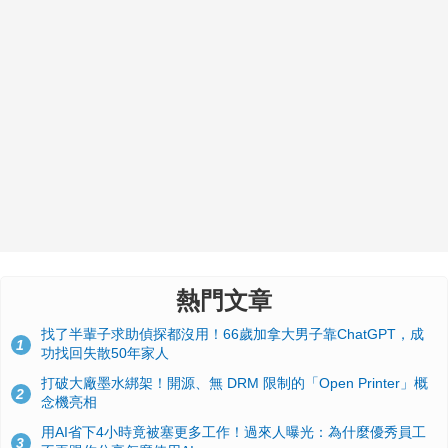
熱門文章
找了半輩子求助偵探都沒用！66歲加拿大男子靠ChatGPT，成
1
功找回失散50年家人
打破大廠墨水綁架！開源、無 DRM 限制的「Open Printer」概
2
念機亮相
用AI省下4小時竟被塞更多工作！過來人曝光：為什麼優秀員工
3