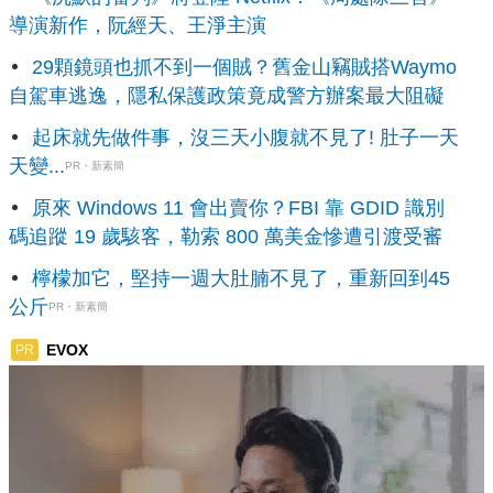
導演新作，阮經天、王淨主演
29顆鏡頭也抓不到一個賊？舊金山竊賊搭Waymo
自駕車逃逸，隱私保護政策竟成警方辦案最大阻礙
起床就先做件事，沒三天小腹就不見了! 肚子一天
天變...
PR・新素簡
原來 Windows 11 會出賣你？FBI 靠 GDID 識別
碼追蹤 19 歲駭客，勒索 800 萬美金慘遭引渡受審
檸檬加它，堅持一週大肚腩不見了，重新回到45
公斤
PR・新素簡
EVOX
PR