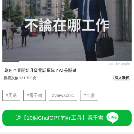
ads by popIn
為何企業開始升級電話系統？AI 是關鍵
深入瞭解
觀看次數 121,700次
#周邊
#電子書
#viewsonic
#金庸
送【10個ChatGPT的好工具】電子書