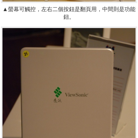
▲螢幕可觸控，左右二個按鈕是翻頁用，中間則是功能
鈕。