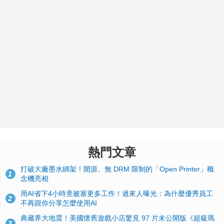
熱門文章
打破大廠墨水綁架！開源、無 DRM 限制的「Open Printer」概
1
念機亮相
用AI省下4小時竟被塞更多工作！過來人曝光：為什麼優秀員工
2
不再跟你分享怎麼使用AI
典藏界大地震！美國懷舊遊戲小店驚見 97 片未公開版《超級瑪
3