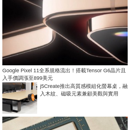
Google Pixel 11全系規格流出！搭載Tensor G6晶片且
入手價調漲至899美元
j5Create推出高質感模組化螢幕桌，融
入木紋、磁吸元素兼顧美觀與實用