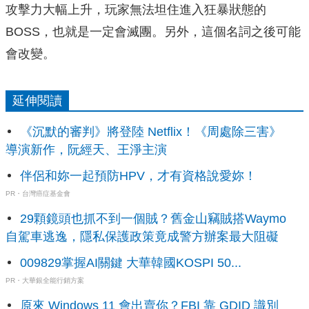
攻擊力大幅上升，玩家無法坦住進入狂暴狀態的
BOSS，也就是一定會滅團。另外，這個名詞之後可能
會改變。
延伸閱讀
《沉默的審判》將登陸 Netflix！《周處除三害》
導演新作，阮經天、王淨主演
伴侶和妳一起預防HPV，才有資格說愛妳！
PR・台灣癌症基金會
29顆鏡頭也抓不到一個賊？舊金山竊賊搭Waymo
自駕車逃逸，隱私保護政策竟成警方辦案最大阻礙
009829掌握AI關鍵 大華韓國KOSPI 50...
PR・大華銀全能行銷方案
原來 Windows 11 會出賣你？FBI 靠 GDID 識別