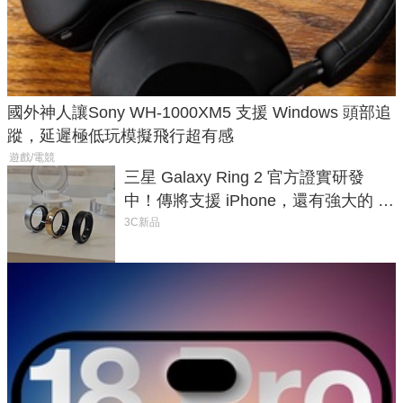
國外神人讓Sony WH-1000XM5 支援 Windows 頭部追
蹤，延遲極低玩模擬飛行超有感
遊戲/電競
三星 Galaxy Ring 2 官方證實研發
中！傳將支援 iPhone，還有強大的 AI
與智慧家電連動功能
3C新品