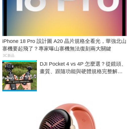
iPhone 18 Pro 設計圖 A20 晶片規格全看光，華強北山
寨機要起飛了？專家曝山寨機無法復刻兩大關鍵
3C新品
DJI Pocket 4 vs 4P 怎麼選？從鏡頭、
畫質、跟隨功能與硬體規格完整解
析，一次看懂兩台差異