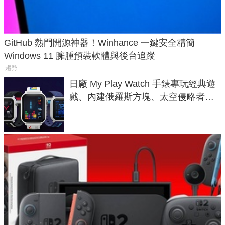
GitHub 熱門開源神器！Winhance 一鍵安全精簡
Windows 11 臃腫預裝軟體與後台追蹤
趨勢
日廠 My Play Watch 手錶專玩經典遊
戲、內建俄羅斯方塊、太空侵略者，
不過竟然不能連手機？