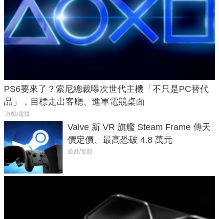
PS6要來了？索尼總裁曝次世代主機「不只是PC替代
品」，目標走出客廳、進軍電競桌面
遊戲/電競
Valve 新 VR 旗艦 Steam Frame 傳天
價定價、最高恐破 4.8 萬元
遊戲/電競