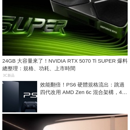
24GB 大容量來了！NVIDIA RTX 5070 Ti SUPER 爆料
總整理：規格、功耗、上市時間
3C新品
效能翻倍！PS6 硬體規格流出：跳過
四代改用 AMD Zen 6c 混合架構，4K
120fps 與全光追時代來臨