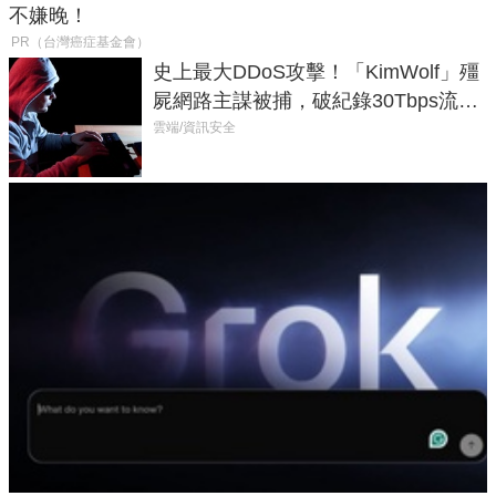
不嫌晚！
PR（台灣癌症基金會）
史上最大DDoS攻擊！「KimWolf」殭
屍網路主謀被捕，破紀錄30Tbps流量
癱瘓全球！
雲端/資訊安全