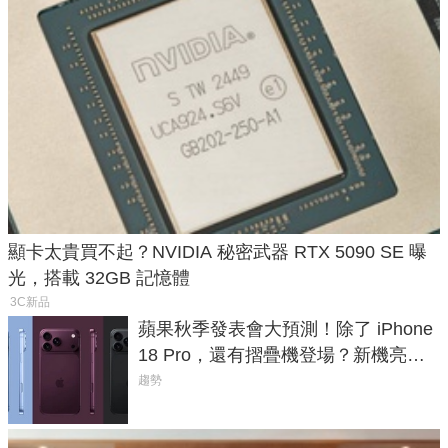
顯卡太貴買不起？NVIDIA 秘密武器 RTX 5090 SE 曝
光，搭載 32GB 記憶體
3C新品
蘋果秋季發表會大預測！除了 iPhone
18 Pro，還有摺疊機登場？新機亮點
預測一次看
趨勢