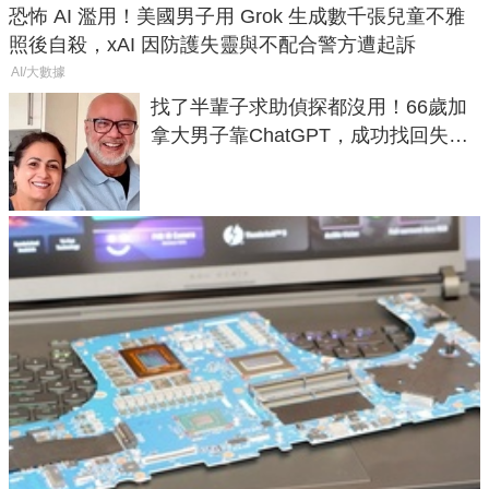
恐怖 AI 濫用！美國男子用 Grok 生成數千張兒童不雅
照後自殺，xAI 因防護失靈與不配合警方遭起訴
AI/大數據
找了半輩子求助偵探都沒用！66歲加
拿大男子靠ChatGPT，成功找回失散
50年家人