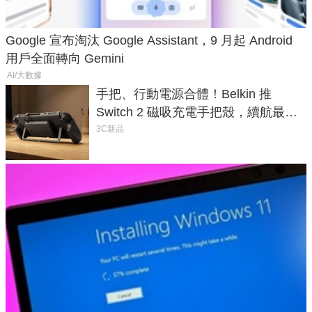
Google 宣布淘汰 Google Assistant，9 月起 Android
用戶全面轉向 Gemini
AI/大數據
手把、行動電源合體！Belkin 推
Switch 2 磁吸充電手把殼，續航最高
延長 1.5 倍
3C新品