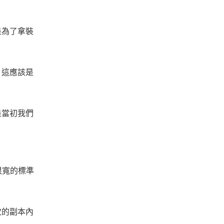
是為了拿裝
，這應該是
是當初我們
很寬的標準
次的副本內