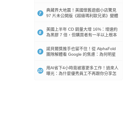
512GB 起跳
典藏界大地震！美國懷舊遊戲小店驚見
7
97 片未公開版《超級瑪利歐兄弟》變體
任天堂卡帶
美國上半年 CD 銷量大增 16%：增速約
8
為黑膠 7 倍，但購買者有一半以上根本
沒有播放器
諾貝爾獎推手也留不住！從 AlphaFold
9
團隊解體看 Google 的焦慮：為何明星
實驗室要為 Gemini 讓路？
用AI省下4小時竟被塞更多工作！過來人
10
曝光：為什麼優秀員工不再跟你分享怎
麼使用AI