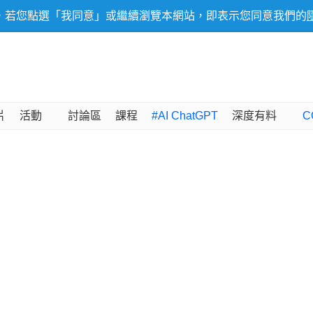
，若您點選「我同意」或繼續瀏覽本網站，即表示您同意我們的
片
活動
討論區
課程
#AI ChatGPT
深度有料
C