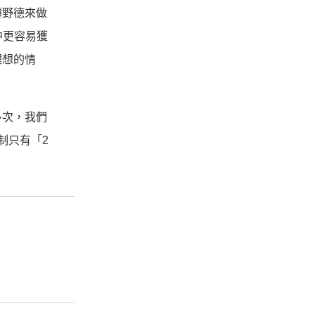
轉野德來做
中更容易獲
理想的情
多次，我們
制只有「2