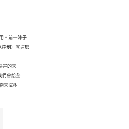
用。前一陣子
以控制）就這麼
傷害的天
我們會給全
物天賦樹