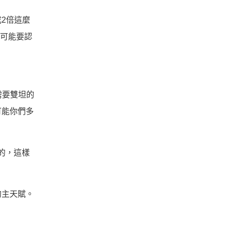
2倍這麼
次可能要認
需要雙坦的
可能你們多
的，這樣
的主天賦。