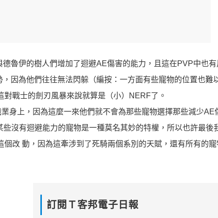
德魯伊的樹人們增加了迴避AE傷害的能力，且這在PVP中也有
勢，因為他們往往無法閃躲（編按：一方面有些寵物的位置也難
這對戰士的劍刃風暴來說就算是（小）NERF了。
業身上，因為這麼一來他們就不會為那些寵物選擇那些減少AE
某些沒有迴避能力的寵物是一種莫名其妙的特權，所以也許最後
裝這個改 動，因為這牽涉到了死騎兩個系別的天賦，還有所有的寵
訂閱Ｔ客邦電子日報