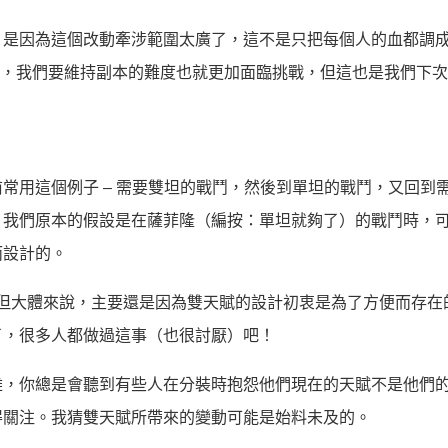
是因為這個改動牽涉範圍太廣了，這不是只把每個人的血都調成
時，我們要維持副本的難度也就更加面臨挑戰，但這也是我們下
常用這個例子 – 需要雙坦的戰鬥，然後到單坦的戰鬥，又回到
。我們原本的假設是在薩菲隆（編按：單坦就夠了）的戰鬥時，
而設計的。
但大體來說，主要還是因為雙天賦的設計初衷是為了方便而存在
了，很多人都做過這事（也很討厭）吧！
雜，你總是會聽到有些人在分裝時抱怨他們現在的天賦不是他們
得關注。我猜雙天賦所帶來的變動可能是始料未及的。