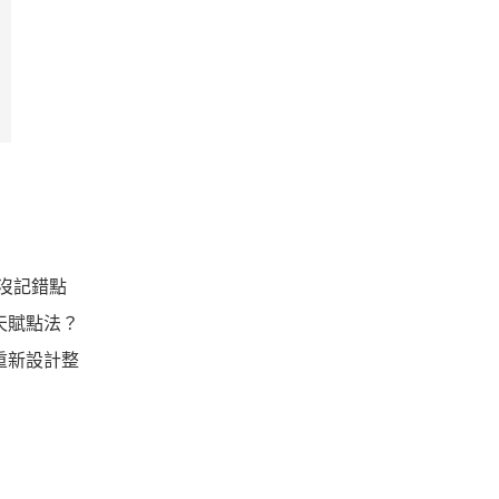
該沒記錯點
天賦點法？
重新設計整