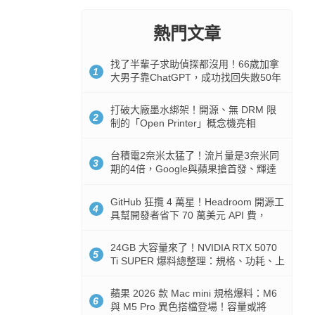
熱門文章
找了半輩子求助偵探都沒用！66歲加拿
1
大男子靠ChatGPT，成功找回失散50年
家人
打破大廠墨水綁架！開源、無 DRM 限
2
制的「Open Printer」概念機亮相
台積電2奈米太猛了！流片量是3奈米同
3
期的4倍，Google與蘋果搶首發、輝達
與AMD排隊等產能
GitHub 狂攬 4 萬星！Headroom 開源工
4
具幫開發者省下 70 萬美元 API 費，
Token 消耗暴降 92%
24GB 大容量來了！NVIDIA RTX 5070
5
Ti SUPER 爆料總整理：規格、功耗、上
市時間
蘋果 2026 款 Mac mini 規格爆料：M6
6
與 M5 Pro 異色搭檔登場！容量或將