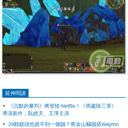
延伸閱讀
《沉默的審判》將登陸 Netflix！《周處除三害》
導演新作，阮經天、王淨主演
29顆鏡頭也抓不到一個賊？舊金山竊賊搭Waymo