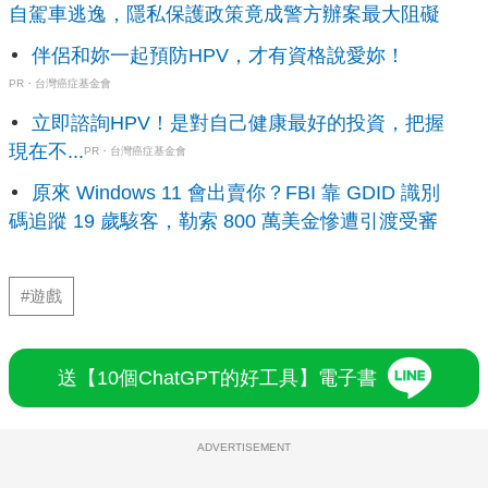
自駕車逃逸，隱私保護政策竟成警方辦案最大阻礙
伴侶和妳一起預防HPV，才有資格說愛妳！
PR・台灣癌症基金會
立即諮詢HPV！是對自己健康最好的投資，把握
現在不...
PR・台灣癌症基金會
原來 Windows 11 會出賣你？FBI 靠 GDID 識別
碼追蹤 19 歲駭客，勒索 800 萬美金慘遭引渡受審
#遊戲
送【10個ChatGPT的好工具】電子書
ADVERTISEMENT