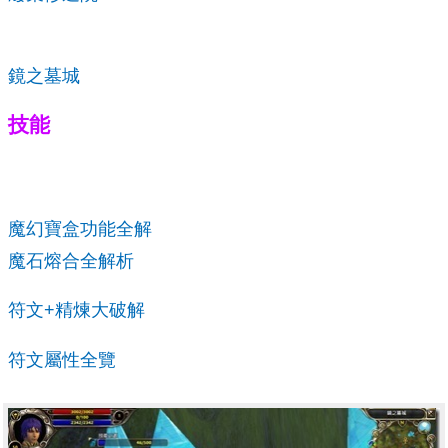
鏡之墓城
技能
魔幻寶盒功能全解
魔石熔合全解析
符文+精煉大破解
符文屬性全覽