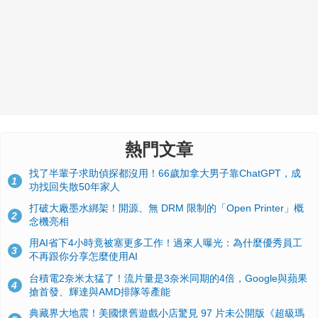
熱門文章
找了半輩子求助偵探都沒用！66歲加拿大男子靠ChatGPT，成
1
功找回失散50年家人
打破大廠墨水綁架！開源、無 DRM 限制的「Open Printer」概
2
念機亮相
用AI省下4小時竟被塞更多工作！過來人曝光：為什麼優秀員工
3
不再跟你分享怎麼使用AI
台積電2奈米太猛了！流片量是3奈米同期的4倍，Google與蘋果
4
搶首發、輝達與AMD排隊等產能
典藏界大地震！美國懷舊遊戲小店驚見 97 片未公開版《超級瑪