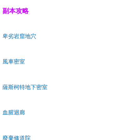
副本攻略
卑劣岩窟地穴
風車密室
薩斯柯特地下密室
血腥迴廊
廢棄修道院