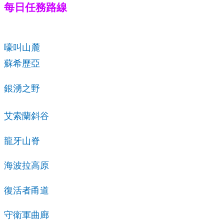
每日任務路線
嚎叫山麓
蘇希歷亞
銀湧之野
艾索蘭斜谷
龍牙山脊
海波拉高原
復活者甬道
守衛軍曲廊