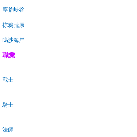
塵荒峽谷
掠鴉荒原
鳴沙海岸
職業
戰士
騎士
法師