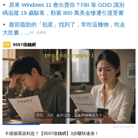
原來 Windows 11 會出賣你？FBI 靠 GDID 識別
碼追蹤 19 歲駭客，勒索 800 萬美金慘遭引渡受審
腹部脂肪的「剋星」找到了，常吃這幾物，吃走
大肚囊，...
PR・新素簡
9597借錢網
PR
ads by popIn
卡債循環滾利息？【9597借錢網】3步驟快速借！