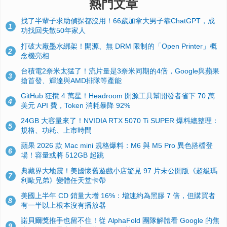
熱門文章
找了半輩子求助偵探都沒用！66歲加拿大男子靠ChatGPT，成
1
功找回失散50年家人
打破大廠墨水綁架！開源、無 DRM 限制的「Open Printer」概
2
念機亮相
台積電2奈米太猛了！流片量是3奈米同期的4倍，Google與蘋果
3
搶首發、輝達與AMD排隊等產能
GitHub 狂攬 4 萬星！Headroom 開源工具幫開發者省下 70 萬
4
美元 API 費，Token 消耗暴降 92%
24GB 大容量來了！NVIDIA RTX 5070 Ti SUPER 爆料總整理：
5
規格、功耗、上市時間
蘋果 2026 款 Mac mini 規格爆料：M6 與 M5 Pro 異色搭檔登
6
場！容量或將 512GB 起跳
典藏界大地震！美國懷舊遊戲小店驚見 97 片未公開版《超級瑪
7
利歐兄弟》變體任天堂卡帶
美國上半年 CD 銷量大增 16%：增速約為黑膠 7 倍，但購買者
8
有一半以上根本沒有播放器
諾貝爾獎推手也留不住！從 AlphaFold 團隊解體看 Google 的焦
9