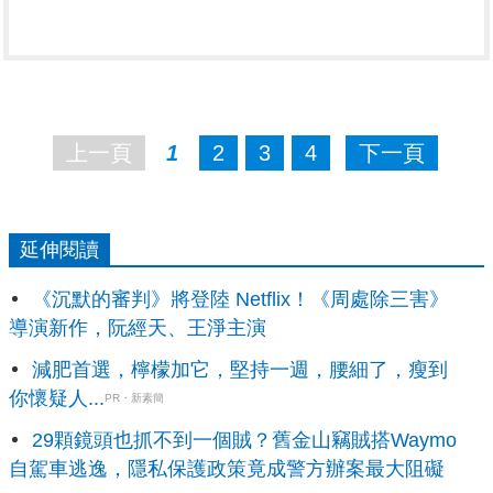
上一頁
1
2
3
4
下一頁
延伸閱讀
《沉默的審判》將登陸 Netflix！《周處除三害》
導演新作，阮經天、王淨主演
減肥首選，檸檬加它，堅持一週，腰細了，瘦到
你懷疑人...
PR・新素簡
29顆鏡頭也抓不到一個賊？舊金山竊賊搭Waymo
自駕車逃逸，隱私保護政策竟成警方辦案最大阻礙