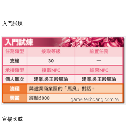
入門試煉
宣揚國威