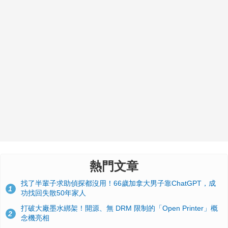
熱門文章
找了半輩子求助偵探都沒用！66歲加拿大男子靠ChatGPT，成
1
功找回失散50年家人
打破大廠墨水綁架！開源、無 DRM 限制的「Open Printer」概
2
念機亮相