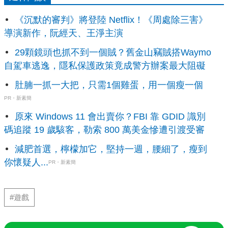
《沉默的審判》將登陸 Netflix！《周處除三害》
導演新作，阮經天、王淨主演
29顆鏡頭也抓不到一個賊？舊金山竊賊搭Waymo
自駕車逃逸，隱私保護政策竟成警方辦案最大阻礙
肚腩一抓一大把，只需1個雞蛋，用一個瘦一個
PR・新素簡
原來 Windows 11 會出賣你？FBI 靠 GDID 識別
碼追蹤 19 歲駭客，勒索 800 萬美金慘遭引渡受審
減肥首選，檸檬加它，堅持一週，腰細了，瘦到
你懷疑人...
PR・新素簡
#遊戲