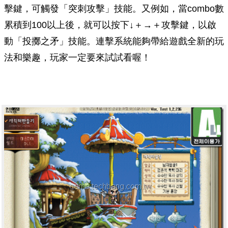
擊鍵，可觸發「突刺攻擊」技能。又例如，當combo數
累積到100以上後，就可以按下↓＋→＋攻擊鍵，以啟
動「投擲之矛」技能。連擊系統能夠帶給遊戲全新的玩
法和樂趣，玩家一定要來試試看喔！