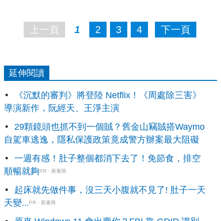
上一頁
1
2
3
4
下一頁
延伸閱讀
《沉默的審判》將登陸 Netflix！《周處除三害》
導演新作，阮經天、王淨主演
29顆鏡頭也抓不到一個賊？舊金山竊賊搭Waymo
自駕車逃逸，隱私保護政策竟成警方辦案最大阻礙
一週有感！肚子整個都消下去了！免節食，排空
順暢就夠
PR・新素簡
起床就先做件事，沒三天小腹就不見了! 肚子一天
天變...
PR・新素簡