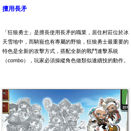
擅用長矛
「狂狼勇士」是擅長使用長矛的職業，居住村莊位於冰
天雪地中，而騎寵也有專屬的野狼，狂狼勇士最重要的
特色是全新的攻擊方式，搭配全新的戰鬥連擊系統
（combo），玩家必須操縱角色做類似連續技的動作。