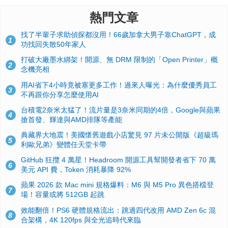
熱門文章
找了半輩子求助偵探都沒用！66歲加拿大男子靠ChatGPT，成
1
功找回失散50年家人
打破大廠墨水綁架！開源、無 DRM 限制的「Open Printer」概
2
念機亮相
用AI省下4小時竟被塞更多工作！過來人曝光：為什麼優秀員工
3
不再跟你分享怎麼使用AI
台積電2奈米太猛了！流片量是3奈米同期的4倍，Google與蘋果
4
搶首發、輝達與AMD排隊等產能
典藏界大地震！美國懷舊遊戲小店驚見 97 片未公開版《超級瑪
5
利歐兄弟》變體任天堂卡帶
GitHub 狂攬 4 萬星！Headroom 開源工具幫開發者省下 70 萬
6
美元 API 費，Token 消耗暴降 92%
蘋果 2026 款 Mac mini 規格爆料：M6 與 M5 Pro 異色搭檔登
7
場！容量或將 512GB 起跳
效能翻倍！PS6 硬體規格流出：跳過四代改用 AMD Zen 6c 混
8
合架構，4K 120fps 與全光追時代來臨