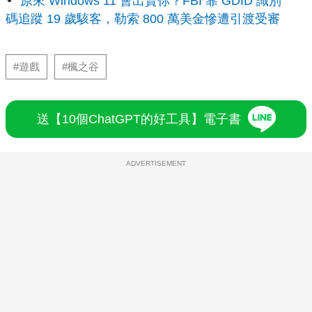
原來 Windows 11 會出賣你？FBI 靠 GDID 識別
碼追蹤 19 歲駭客，勒索 800 萬美金慘遭引渡受審
#遊戲
#楓之谷
送【10個ChatGPT的好工具】電子書
ADVERTISEMENT