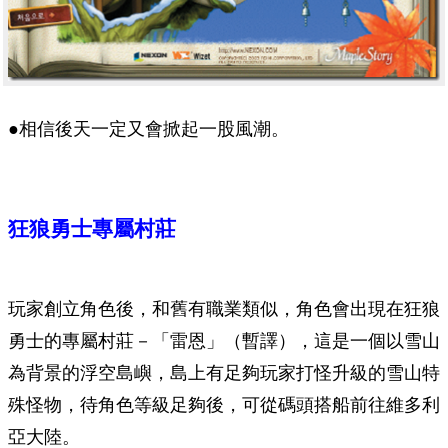
●相信後天一定又會掀起一股風潮。
狂狼勇士專屬村莊
玩家創立角色後，和舊有職業類似，角色會出現在狂狼
勇士的專屬村莊－「雷恩」（暫譯），這是一個以雪山
為背景的浮空島嶼，島上有足夠玩家打怪升級的雪山特
殊怪物，待角色等級足夠後，可從碼頭搭船前往維多利
亞大陸。