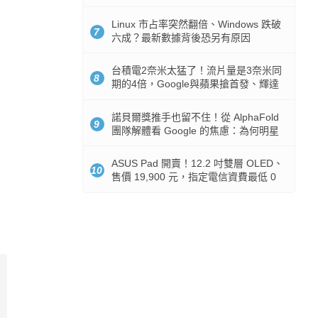
512GB 起跳
Linux 市占率突然翻倍、Windows 跌破
7
六成？最新數據背後恐另有原因
台積電2奈米太猛了！流片量是3奈米同
8
期的4倍，Google與蘋果搶首發、輝達
與AMD排隊等產能
諾貝爾獎推手也留不住！從 AlphaFold
9
團隊解體看 Google 的焦慮：為何明星
實驗室要為 Gemini 讓路？
ASUS Pad 開賣！12.2 吋雙層 OLED、
10
售價 19,900 元，指定電信資費最低 0
元入手