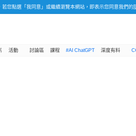
，若您點選「我同意」或繼續瀏覽本網站，即表示您同意我們的
片
活動
討論區
課程
#AI ChatGPT
深度有料
C