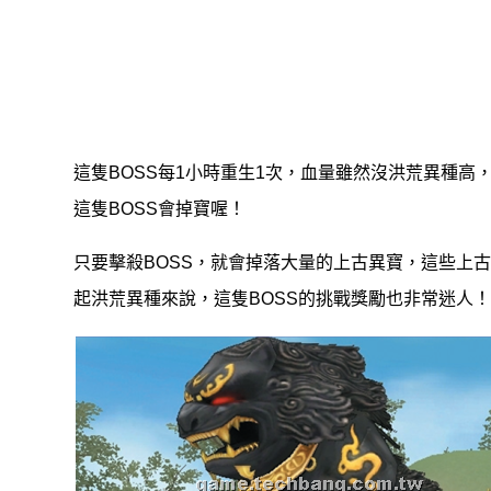
這隻BOSS每1小時重生1次，血量雖然沒洪荒異種
這隻BOSS會掉寶喔！
只要擊殺BOSS，就會掉落大量的上古異寶，這些上
起洪荒異種來說，這隻BOSS的挑戰獎勵也非常迷人！