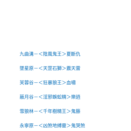
九曲溝－＜陰風鬼王＞夏斷仇
墜星原－＜天罡石獅＞震天雷
芙蓉谷－＜狂暴狼王＞血嘯
蔽月谷－＜淫邪蜈蚣精＞樂逍
雪狼林－＜千年樹精王＞鬼籐
永寧原－＜凶煞地縛靈＞鬼哭煞