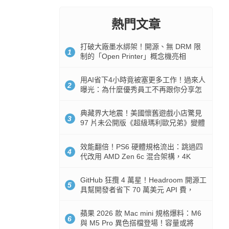
熱門文章
打破大廠墨水綁架！開源、無 DRM 限
1
制的「Open Printer」概念機亮相
用AI省下4小時竟被塞更多工作！過來人
2
曝光：為什麼優秀員工不再跟你分享怎
麼使用AI
典藏界大地震！美國懷舊遊戲小店驚見
3
97 片未公開版《超級瑪利歐兄弟》變體
任天堂卡帶
效能翻倍！PS6 硬體規格流出：跳過四
4
代改用 AMD Zen 6c 混合架構，4K
120fps 與全光追時代來臨
GitHub 狂攬 4 萬星！Headroom 開源工
5
具幫開發者省下 70 萬美元 API 費，
Token 消耗暴降 92%
蘋果 2026 款 Mac mini 規格爆料：M6
6
與 M5 Pro 異色搭檔登場！容量或將