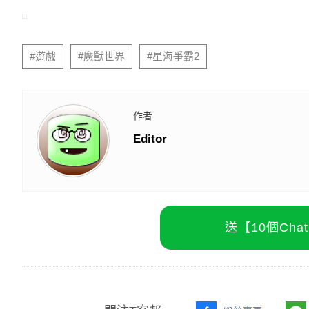
#遊戲
#魔獸世界
#星海爭霸2
作者
Editor
送【10個Ch