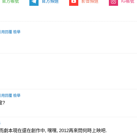
官方帳號
官方頻道
影音頻道
IG帳號
引用回覆
檢舉
引用回覆
檢舉
度?
舉
 而劇本現在還在創作中, 嘿嘿, 2012再來問何時上映吧.