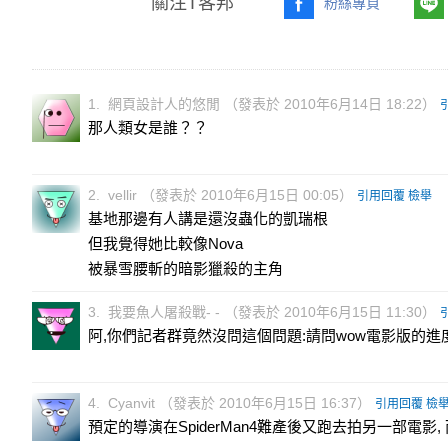
關注T客邦
粉絲專頁
1. 網頁設計人的悠閒 （發表於 2010年6月14日 18:22）
那人類女是誰？？
2. vellir （發表於 2010年6月15日 00:05）
引用回覆
檢舉
基地那邊有人講是還沒蟲化的凱瑞根
但我覺得她比較像Nova
被暴雪腰斬的暗影獵殺的主角
3. 我要魚人屠殺戰- - （發表於 2010年6月15日 11:30）
阿,你們記者群竟然沒問這個問題:請問wow電影版的進
4. Cyanvit （發表於 2010年6月15日 16:37）
引用回覆
檢
預定的導演在SpiderMan4難產後又跑去拍另一部電影,