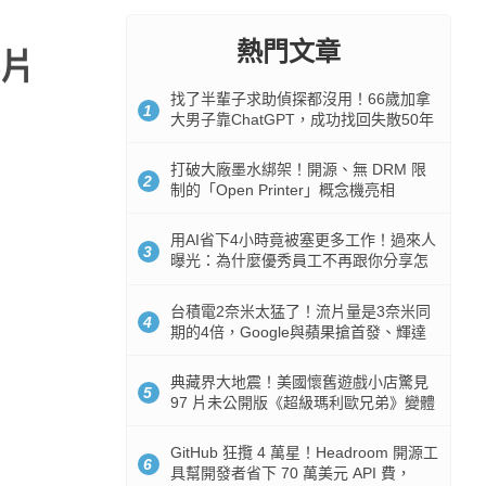
熱門文章
片
找了半輩子求助偵探都沒用！66歲加拿
1
大男子靠ChatGPT，成功找回失散50年
家人
打破大廠墨水綁架！開源、無 DRM 限
2
制的「Open Printer」概念機亮相
用AI省下4小時竟被塞更多工作！過來人
3
曝光：為什麼優秀員工不再跟你分享怎
麼使用AI
台積電2奈米太猛了！流片量是3奈米同
4
期的4倍，Google與蘋果搶首發、輝達
與AMD排隊等產能
典藏界大地震！美國懷舊遊戲小店驚見
5
97 片未公開版《超級瑪利歐兄弟》變體
任天堂卡帶
GitHub 狂攬 4 萬星！Headroom 開源工
6
具幫開發者省下 70 萬美元 API 費，