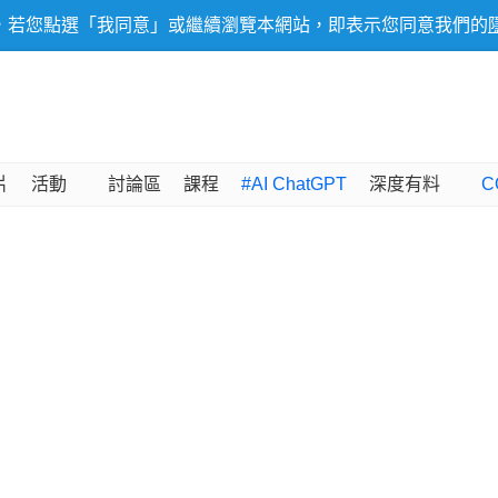
，若您點選「我同意」或繼續瀏覽本網站，即表示您同意我們的
片
活動
討論區
課程
#AI ChatGPT
深度有料
C