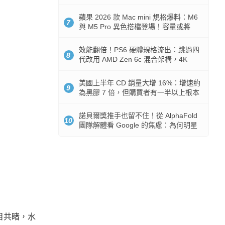
Token 消耗暴降 92%
蘋果 2026 款 Mac mini 規格爆料：M6
7
與 M5 Pro 異色搭檔登場！容量或將
512GB 起跳
效能翻倍！PS6 硬體規格流出：跳過四
8
代改用 AMD Zen 6c 混合架構，4K
120fps 與全光追時代來臨
美國上半年 CD 銷量大增 16%：增速約
9
為黑膠 7 倍，但購買者有一半以上根本
沒有播放器
諾貝爾獎推手也留不住！從 AlphaFold
10
團隊解體看 Google 的焦慮：為何明星
實驗室要為 Gemini 讓路？
有目共睹，水