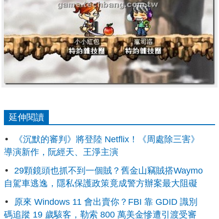
延伸閱讀
《沉默的審判》將登陸 Netflix！《周處除三害》
導演新作，阮經天、王淨主演
29顆鏡頭也抓不到一個賊？舊金山竊賊搭Waymo
自駕車逃逸，隱私保護政策竟成警方辦案最大阻礙
原來 Windows 11 會出賣你？FBI 靠 GDID 識別
碼追蹤 19 歲駭客，勒索 800 萬美金慘遭引渡受審