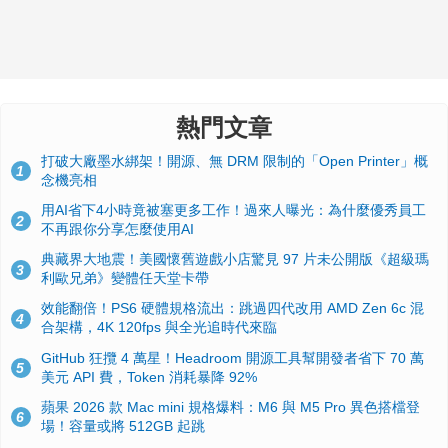
熱門文章
打破大廠墨水綁架！開源、無 DRM 限制的「Open Printer」概
1
念機亮相
用AI省下4小時竟被塞更多工作！過來人曝光：為什麼優秀員工
2
不再跟你分享怎麼使用AI
典藏界大地震！美國懷舊遊戲小店驚見 97 片未公開版《超級瑪
3
利歐兄弟》變體任天堂卡帶
效能翻倍！PS6 硬體規格流出：跳過四代改用 AMD Zen 6c 混
4
合架構，4K 120fps 與全光追時代來臨
GitHub 狂攬 4 萬星！Headroom 開源工具幫開發者省下 70 萬
5
美元 API 費，Token 消耗暴降 92%
蘋果 2026 款 Mac mini 規格爆料：M6 與 M5 Pro 異色搭檔登
6
場！容量或將 512GB 起跳