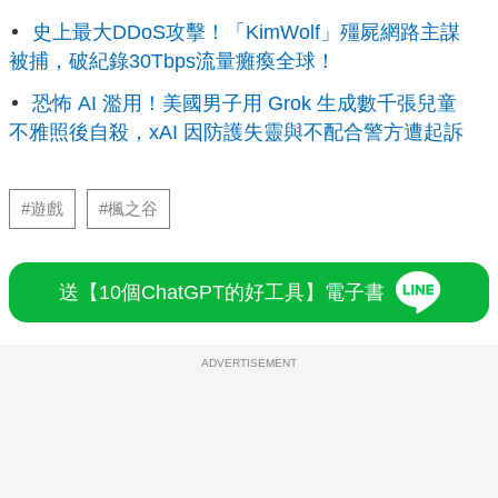
史上最大DDoS攻擊！「KimWolf」殭屍網路主謀
被捕，破紀錄30Tbps流量癱瘓全球！
恐怖 AI 濫用！美國男子用 Grok 生成數千張兒童
不雅照後自殺，xAI 因防護失靈與不配合警方遭起訴
#遊戲
#楓之谷
送【10個ChatGPT的好工具】電子書
ADVERTISEMENT