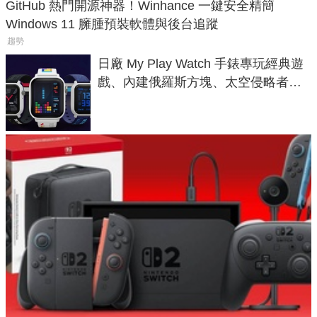
GitHub 熱門開源神器！Winhance 一鍵安全精簡
Windows 11 臃腫預裝軟體與後台追蹤
趨勢
日廠 My Play Watch 手錶專玩經典遊
戲、內建俄羅斯方塊、太空侵略者，
不過竟然不能連手機？