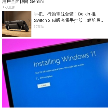
用戶全面轉向 Gemini
AI/大數據
手把、行動電源合體！Belkin 推
Switch 2 磁吸充電手把殼，續航最高
延長 1.5 倍
3C新品