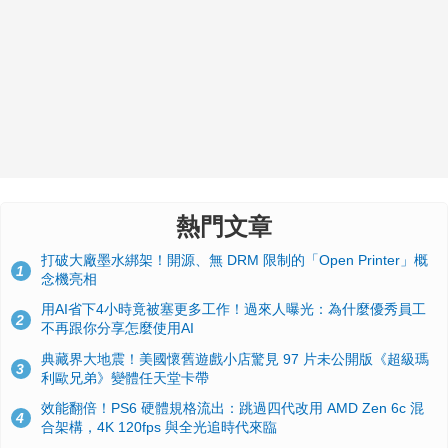
熱門文章
打破大廠墨水綁架！開源、無 DRM 限制的「Open Printer」概
1
念機亮相
用AI省下4小時竟被塞更多工作！過來人曝光：為什麼優秀員工
2
不再跟你分享怎麼使用AI
典藏界大地震！美國懷舊遊戲小店驚見 97 片未公開版《超級瑪
3
利歐兄弟》變體任天堂卡帶
效能翻倍！PS6 硬體規格流出：跳過四代改用 AMD Zen 6c 混
4
合架構，4K 120fps 與全光追時代來臨