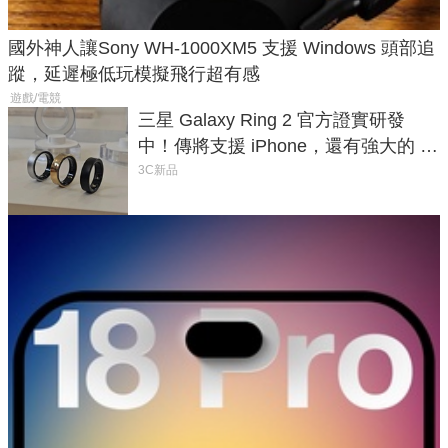
國外神人讓Sony WH-1000XM5 支援 Windows 頭部追
蹤，延遲極低玩模擬飛行超有感
遊戲/電競
三星 Galaxy Ring 2 官方證實研發
中！傳將支援 iPhone，還有強大的 AI
與智慧家電連動功能
3C新品