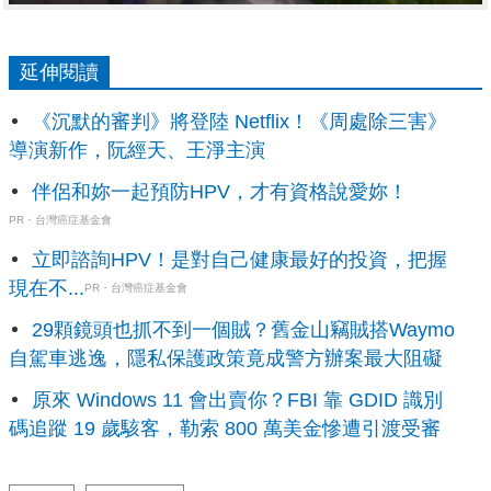
延伸閱讀
《沉默的審判》將登陸 Netflix！《周處除三害》
導演新作，阮經天、王淨主演
伴侶和妳一起預防HPV，才有資格說愛妳！
PR・台灣癌症基金會
立即諮詢HPV！是對自己健康最好的投資，把握
現在不...
PR・台灣癌症基金會
29顆鏡頭也抓不到一個賊？舊金山竊賊搭Waymo
自駕車逃逸，隱私保護政策竟成警方辦案最大阻礙
原來 Windows 11 會出賣你？FBI 靠 GDID 識別
碼追蹤 19 歲駭客，勒索 800 萬美金慘遭引渡受審