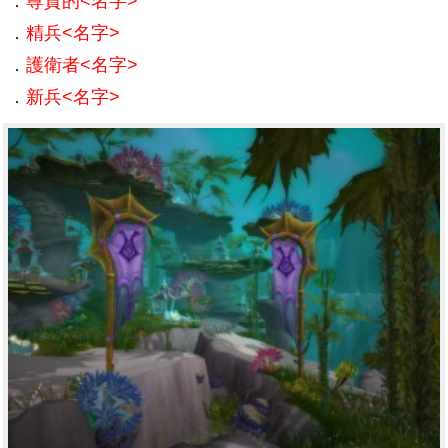
．
尊貴的<名字>
．
精兵<名字>
．
護衛者<名字>
．
新兵<名字>