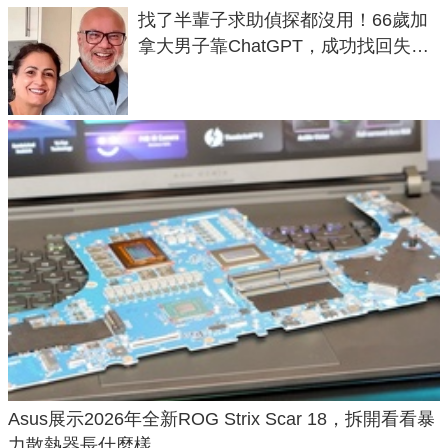
找了半輩子求助偵探都沒用！66歲加
拿大男子靠ChatGPT，成功找回失散
50年家人
Asus展示2026年全新ROG Strix Scar 18，拆開看看暴
力散熱器長什麼樣