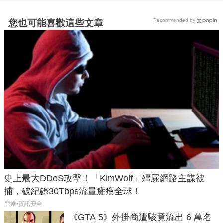
Recommended by
您也可能喜歡這些文章
史上最大DDoS攻擊！「KimWolf」殭屍網路主謀被
捕，破紀錄30Tbps流量癱瘓全球！
雲端/資訊安全
《GTA 5》外掛商遭駭竟流出 6 萬名