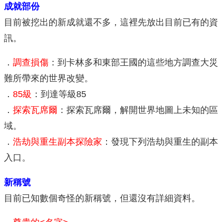
成就部份
目前被挖出的新成就還不多，這裡先放出目前已有的資
訊。
．
調查損傷
：到卡林多和東部王國的這些地方調查大災
難所帶來的世界改變。
．
85級
：到達等級85
．
探索瓦席爾
：探索瓦席爾，解開世界地圖上未知的區
域。
．
浩劫與重生副本探險家
：發現下列浩劫與重生的副本
入口。
新稱號
目前已知數個奇怪的新稱號，但還沒有詳細資料。