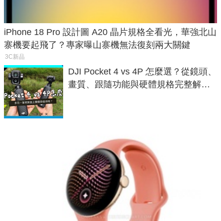
iPhone 18 Pro 設計圖 A20 晶片規格全看光，華強北山
寨機要起飛了？專家曝山寨機無法復刻兩大關鍵
3C新品
DJI Pocket 4 vs 4P 怎麼選？從鏡頭、
畫質、跟隨功能與硬體規格完整解
析，一次看懂兩台差異