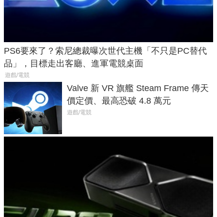
PS6要來了？索尼總裁曝次世代主機「不只是PC替代
品」，目標走出客廳、進軍電競桌面
遊戲/電競
Valve 新 VR 旗艦 Steam Frame 傳天
價定價、最高恐破 4.8 萬元
遊戲/電競