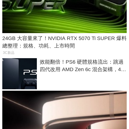
24GB 大容量來了！NVIDIA RTX 5070 Ti SUPER 爆料
總整理：規格、功耗、上市時間
3C新品
效能翻倍！PS6 硬體規格流出：跳過
四代改用 AMD Zen 6c 混合架構，4K
120fps 與全光追時代來臨