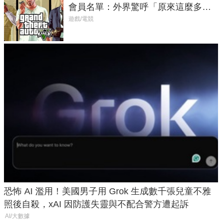
會員名單：外界驚呼「原來這麼多人
在開掛！」
遊戲/電競
恐怖 AI 濫用！美國男子用 Grok 生成數千張兒童不雅
照後自殺，xAI 因防護失靈與不配合警方遭起訴
AI/大數據