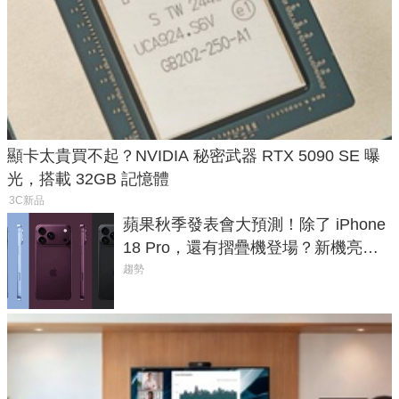
顯卡太貴買不起？NVIDIA 秘密武器 RTX 5090 SE 曝
光，搭載 32GB 記憶體
3C新品
蘋果秋季發表會大預測！除了 iPhone
18 Pro，還有摺疊機登場？新機亮點
預測一次看
趨勢