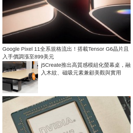
Google Pixel 11全系規格流出！搭載Tensor G6晶片且
入手價調漲至899美元
j5Create推出高質感模組化螢幕桌，融
入木紋、磁吸元素兼顧美觀與實用