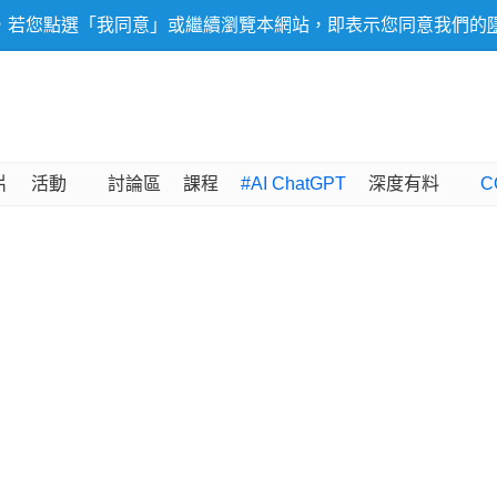
，若您點選「我同意」或繼續瀏覽本網站，即表示您同意我們的
片
活動
討論區
課程
#AI ChatGPT
深度有料
C