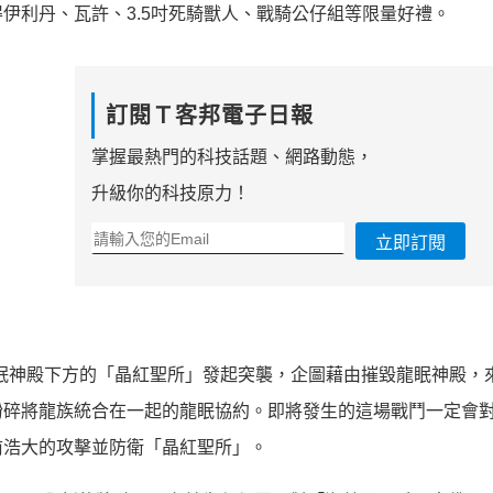
伊利丹、瓦許、3.5吋死騎獸人、戰騎公仔組等限量好禮。
訂閱Ｔ客邦電子日報
掌握最熱門的科技話題、網路動態，
升級你的科技原力！
立即訂閱
眠神殿下方的「晶紅聖所」發起突襲，企圖藉由摧毀龍眠神殿，
粉碎將龍族統合在一起的龍眠協約。即將發生的這場戰鬥一定會
前浩大的攻擊並防衛「晶紅聖所」。