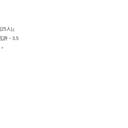
5人)」
許、3.5
同。