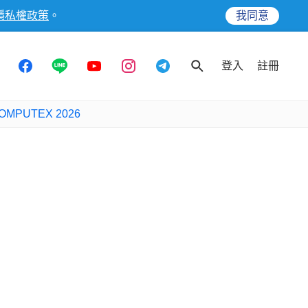
隱私權政策
。
我同意
登入
註冊
OMPUTEX 2026