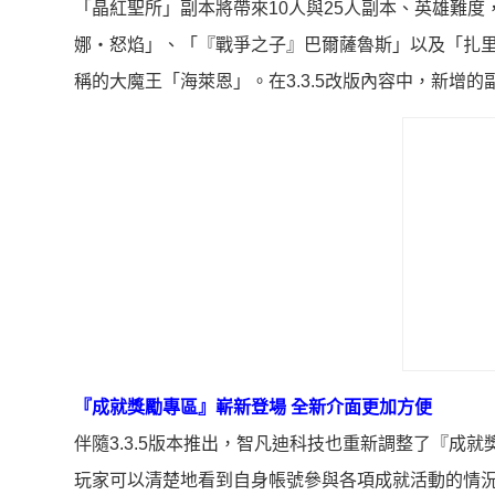
「晶紅聖所」副本將帶來10人與25人副本、英雄難
娜‧怒焰」、「『戰爭之子』巴爾薩魯斯」以及「扎
稱的大魔王「海萊恩」。在3.3.5改版內容中，新增
『成就獎勵專區』嶄新登場 全新介面更加方便
伴隨3.3.5版本推出，智凡迪科技也重新調整了『成
玩家可以清楚地看到自身帳號參與各項成就活動的情