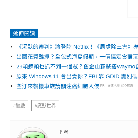
延伸閱讀
《沉默的審判》將登陸 Netflix！《周處除三害
出國花費難抓？全包式海島假期，一價搞定食宿
29顆鏡頭也抓不到一個賊？舊金山竊賊搭Waym
原來 Windows 11 會出賣你？FBI 靠 GDID 
空汙來襲機車族請關注癌細胞入侵
PR・安達人壽 安心抗癌
#遊戲
#魔獸世界
作者