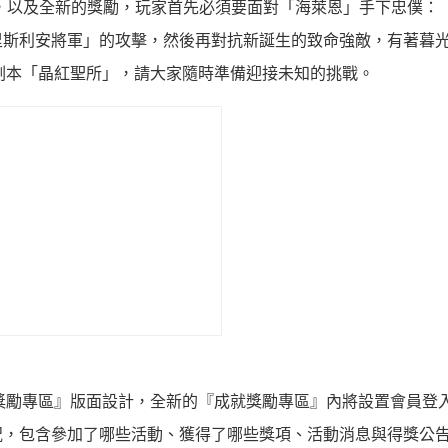
度，以及全新的獎勵，玩家首先必須要面對「海萊恩」手下忠僕：
里斯利安將軍」的攻擊，然後再對抗新誕生的致命強敵，有著暮
的副本「晶紅聖所」，請大家隨時準備迎接未知的挑戰。
就獎勵專區』版面設計，全新的『成就獎勵專區』內將設置會員登
況，包含參加了哪些活動、獲得了哪些獎項、活動消息與得獎公