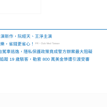
》導演新作，阮經天、王淨主演
玩樂，省錢更省心！
PR・Club Med Taiwan
o自駕車逃逸，隱私保護政策竟成警方辦案最大阻礙
識別碼追蹤 19 歲駭客，勒索 800 萬美金慘遭引渡受審