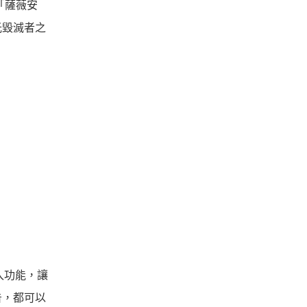
「薩薇安
光毀滅者之
入功能，讓
告，都可以