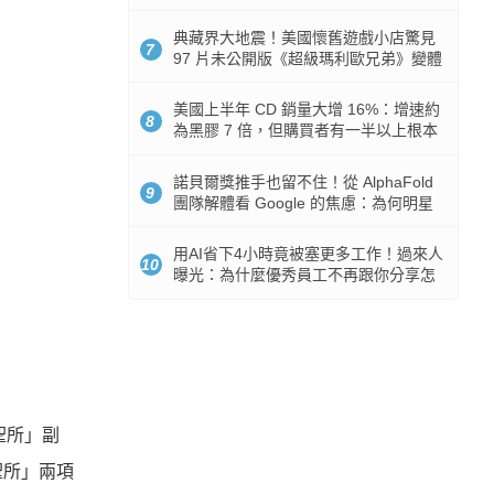
512GB 起跳
典藏界大地震！美國懷舊遊戲小店驚見
7
97 片未公開版《超級瑪利歐兄弟》變體
任天堂卡帶
美國上半年 CD 銷量大增 16%：增速約
8
為黑膠 7 倍，但購買者有一半以上根本
沒有播放器
諾貝爾獎推手也留不住！從 AlphaFold
9
團隊解體看 Google 的焦慮：為何明星
實驗室要為 Gemini 讓路？
用AI省下4小時竟被塞更多工作！過來人
10
曝光：為什麼優秀員工不再跟你分享怎
麼使用AI
聖所」副
聖所」兩項