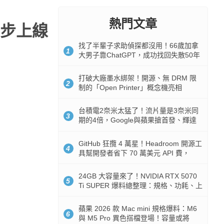
熱門文章
步上線
找了半輩子求助偵探都沒用！66歲加拿
1
大男子靠ChatGPT，成功找回失散50年
家人
打破大廠墨水綁架！開源、無 DRM 限
2
制的「Open Printer」概念機亮相
台積電2奈米太猛了！流片量是3奈米同
3
期的4倍，Google與蘋果搶首發、輝達
與AMD排隊等產能
GitHub 狂攬 4 萬星！Headroom 開源工
4
具幫開發者省下 70 萬美元 API 費，
Token 消耗暴降 92%
24GB 大容量來了！NVIDIA RTX 5070
5
Ti SUPER 爆料總整理：規格、功耗、上
市時間
蘋果 2026 款 Mac mini 規格爆料：M6
6
與 M5 Pro 異色搭檔登場！容量或將