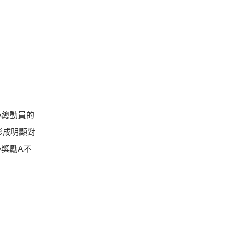
小總動員的
形成明顯對
獎勵A不