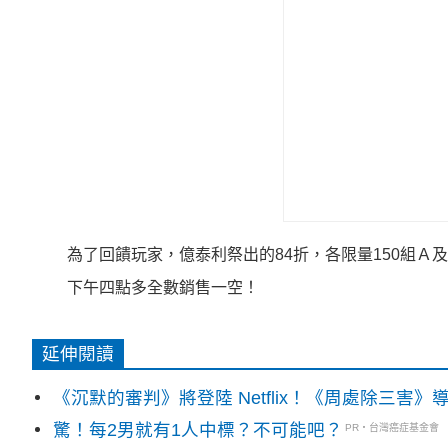
為了回饋玩家，億泰利祭出的84折，各限量150組
下午四點多全數銷售一空！
延伸閱讀
《沉默的審判》將登陸 Netflix！《周處除三害
驚！每2男就有1人中標？不可能吧？
PR・台灣癌症基金會