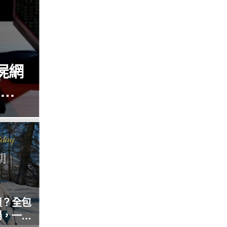
屍網
瘓全
瑣？全包
場，一價