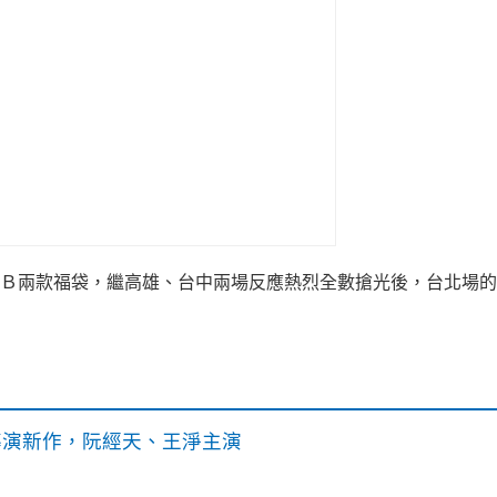
Ａ及Ｂ兩款福袋，繼高雄、台中兩場反應熱烈全數搶光後，台北場
》導演新作，阮經天、王淨主演