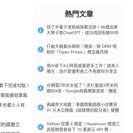
熱門文章
找了半輩子求助偵探都沒用！66歲加拿
1
大男子靠ChatGPT，成功找回失散50年
家人
打破大廠墨水綁架！開源、無 DRM 限
2
制的「Open Printer」概念機亮相
用AI省下4小時竟被塞更多工作！過來人
3
曝光：為什麼優秀員工不再跟你分享怎
麼使用AI
台積電2奈米太猛了！流片量是3奈米同
劃下完成句點！
4
期的4倍，Google與蘋果搶首發、輝達
及衝裝總冠軍風
與AMD排隊等產能
典藏界大地震！美國懷舊遊戲小店驚見
手也都人人有
5
97 片未公開版《超級瑪利歐兄弟》變體
任天堂卡帶
GitHub 狂攬 4 萬星！Headroom 開源工
深的感謝之
6
具幫開發者省下 70 萬美元 API 費，