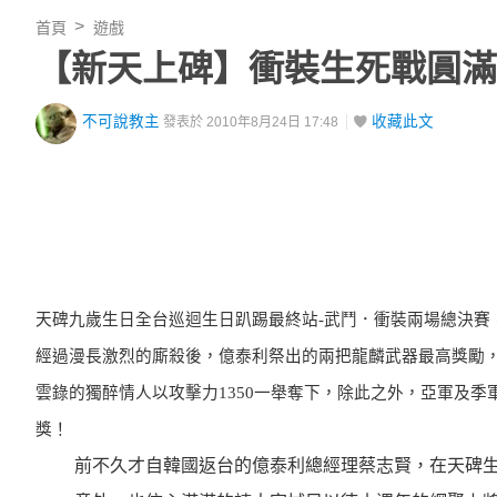
首頁
遊戲
【新天上碑】衝裝生死戰圓滿
不可說教主
收藏此文
發表於 2010年8月24日 17:48
天碑九歲生日全台巡迴生日趴踢最終站-武鬥．衝裝兩場總決賽
經過漫長激烈的廝殺後，億泰利祭出的兩把龍麟武器最高獎勵，分
雲錄的獨醉情人以攻擊力1350一舉奪下，除此之外，亞軍及
獎！
前不久才自韓國返台的億泰利總經理蔡志賢，在天碑