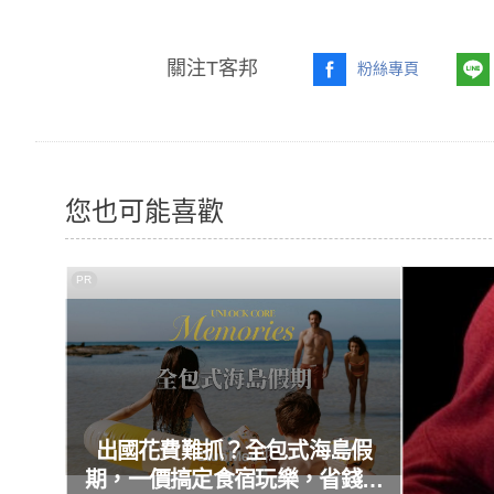
關注T客邦
粉絲專頁
您也可能喜歡
PR
出國花費難抓？全包式海島假
期，一價搞定食宿玩樂，省錢更