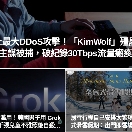
最大DDoS攻擊！「KimWolf」殭
主謀被捕，破紀錄30Tbps流量癱
球！
PR
I 濫用！美國男子用 Grok
滑雪行程自己安排太繁
千張兒童不雅照後自殺，
式滑雪假期：出門即雪