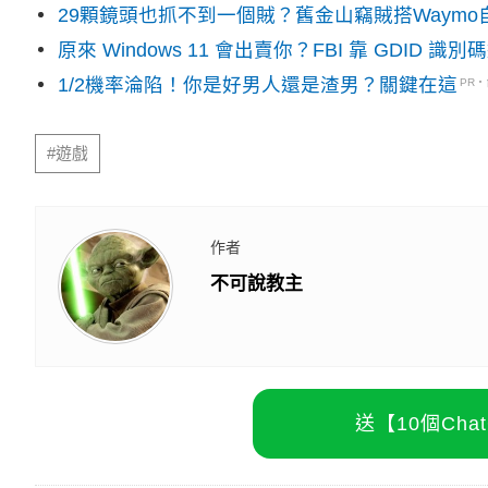
29顆鏡頭也抓不到一個賊？舊金山竊賊搭Waym
原來 Windows 11 會出賣你？FBI 靠 GDID 
1/2機率淪陷！你是好男人還是渣男？關鍵在這
PR
#遊戲
作者
不可說教主
送【10個Ch