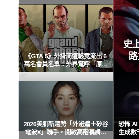
省心！
史上
路
《GTA 5》外掛商遭駭竟流出 6
萬名會員名單：外界驚呼「原來
這麼多人在開掛！」
PR
2026美肌新趨勢「外泌體＋矽谷
恐怖 A
電波X」聯手，開啟高階養膚新
生成數