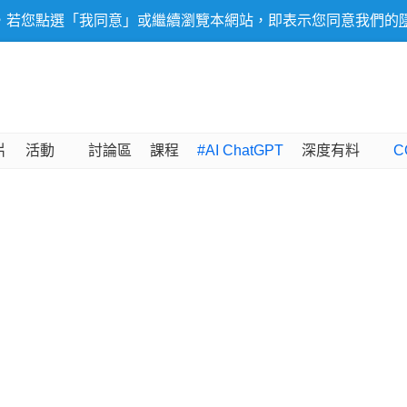
，若您點選「我同意」或繼續瀏覽本網站，即表示您同意我們的
片
活動
討論區
課程
#AI ChatGPT
深度有料
C