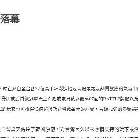
落幕
，就在來自全台各72位高手精彩過招及現場眾親友熱鬧歡慶的氣氛中
別被武鬥總冠軍天上奇經放電男孩以最高67面的BATTLE牌數以
季軍的玩家也可獲得價值超過新台幣數萬元的虛寶，晉級72強的參賽選
生日會當天傳達了韓國原廠，對台灣長久以來熱情支持的玩家最