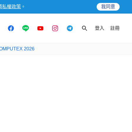
隱私權政策
。
我同意
登入
註冊
OMPUTEX 2026