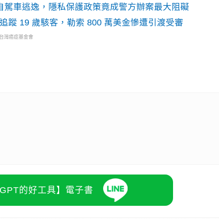
o自駕車逃逸，隱私保護政策竟成警方辦案最大阻礙
識別碼追蹤 19 歲駭客，勒索 800 萬美金慘遭引渡受審
・台灣癌症基金會
atGPT的好工具】電子書