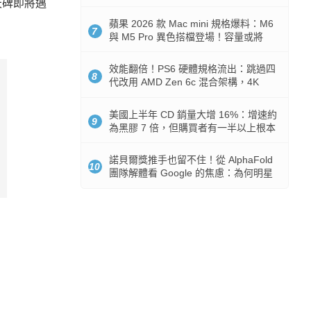
天碑即將邁
Token 消耗暴降 92%
蘋果 2026 款 Mac mini 規格爆料：M6
7
與 M5 Pro 異色搭檔登場！容量或將
512GB 起跳
效能翻倍！PS6 硬體規格流出：跳過四
8
代改用 AMD Zen 6c 混合架構，4K
120fps 與全光追時代來臨
美國上半年 CD 銷量大增 16%：增速約
9
為黑膠 7 倍，但購買者有一半以上根本
沒有播放器
諾貝爾獎推手也留不住！從 AlphaFold
10
團隊解體看 Google 的焦慮：為何明星
實驗室要為 Gemini 讓路？