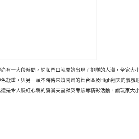
賽尚有一大段時間，網咖門口就開始出現了排隊的人潮，全家大
色凝重，與另一頭不時傳來嬉鬧聲的舞台區及High翻天的氣氛
比還是令人臉紅心跳的鴛鴦夫妻默契考驗等精彩活動，讓玩家大小