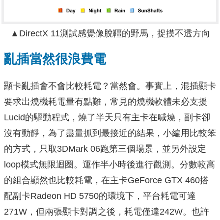
▲DirectX 11測試感覺像脫韁的野馬，捉摸不透方向
亂插當然很浪費電
顯卡亂插會不會比較耗電？當然會。事實上，混插顯卡
要求出燒機耗電量有點難，常見的燒機軟體未必支援
Lucid的驅動程式，燒了半天只有主卡在喊燒，副卡卻
沒有動靜，為了盡量抓到最接近的結果，小編用比較笨
的方式，只取3DMark 06跑第三個場景，並另外設定
loop模式無限迴圈。運作半小時後進行觀測。分數較高
的組合顯然也比較耗電，在主卡GeForce GTX 460搭
配副卡Radeon HD 5750的環境下，平台耗電可達
271W，但兩張顯卡對調之後，耗電僅達242W。也許