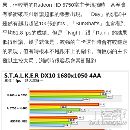
果，但較弱的Radeon HD 5750當主卡混插時，甚至會
有暴衝破表跟離譜超低的張數出現。「Day」的測試中
雖然有飆出超過100張的fps，「SunShafts」也會看到
平均81.8 fps的成績。但是「Night」跟「Rain」的結果
低得離譜。幾乎就像是，較強的主卡運作時會有較穩定
的表現，但有時根本不甩跟不上的副卡。而較弱的主卡
難以主控大局，測試時很容易會暴衝亂跑。