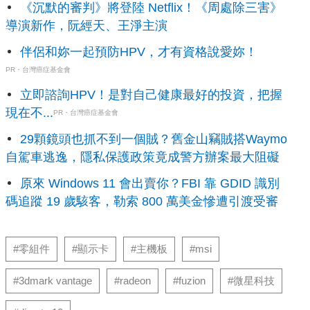
《沉默的審判》將登陸 Netflix！《周處除三害》
導演新作，阮經天、王淨主演
伴侶和妳一起預防HPV，才有資格說愛妳！
PR・台灣癌症基金會
立即諮詢HPV！是對自己健康最好的投資，把握
現在不...
PR・台灣癌症基金會
29顆鏡頭也抓不到一個賊？舊金山竊賊搭Waymo
自駕車逃逸，隱私保護政策竟成警方辦案最大阻礙
原來 Windows 11 會出賣你？FBI 靠 GDID 識別
碼追蹤 19 歲駭客，勒索 800 萬美金慘遭引渡受審
#零組件
#顯示卡
#主機板
#msi
#3dmark vantage
#radeon
#fuzion
#微星科技