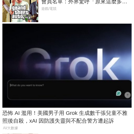
會員名單：外界驚呼「原來這麼多人
在開掛！」
遊戲/電競
恐怖 AI 濫用！美國男子用 Grok 生成數千張兒童不雅
照後自殺，xAI 因防護失靈與不配合警方遭起訴
AI/大數據