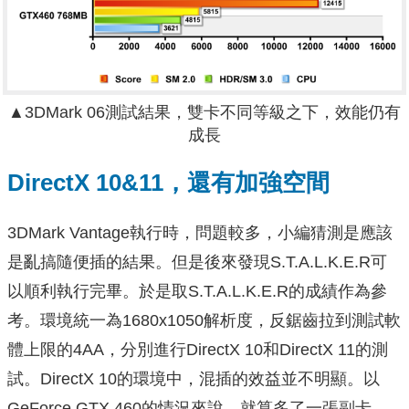
▲3DMark 06測試結果，雙卡不同等級之下，效能仍有
成長
DirectX 10&11，還有加強空間
3DMark Vantage執行時，問題較多，小編猜測是應該
是亂搞隨便插的結果。但是後來發現S.T.A.L.K.E.R可
以順利執行完畢。於是取S.T.A.L.K.E.R的成績作為參
考。環境統一為1680x1050解析度，反鋸齒拉到測試軟
體上限的4AA，分別進行DirectX 10和DirectX 11的測
試。DirectX 10的環境中，混插的效益並不明顯。以
GeForce GTX 460的情況來說，就算多了一張副卡