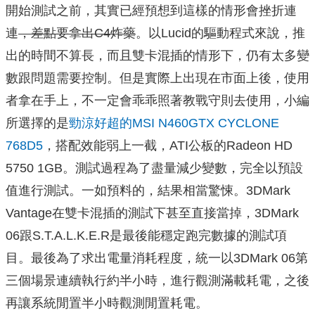
開始測試之前，其實已經預想到這樣的情形會挫折連
連
，差點要拿出C4炸藥
。以Lucid的驅動程式來說，推
出的時間不算長，而且雙卡混插的情形下，仍有太多變
數跟問題需要控制。但是實際上出現在市面上後，使用
者拿在手上，不一定會乖乖照著教戰守則去使用，小編
所選擇的是
勁涼好超的MSI N460GTX CYCLONE
768D5
，搭配效能弱上一截，ATI公板的Radeon HD
5750 1GB。測試過程為了盡量減少變數，完全以預設
值進行測試。一如預料的，結果相當驚悚。3DMark
Vantage在雙卡混插的測試下甚至直接當掉，3DMark
06跟S.T.A.L.K.E.R是最後能穩定跑完數據的測試項
目。最後為了求出電量消耗程度，統一以3DMark 06第
三個場景連續執行約半小時，進行觀測滿載耗電，之後
再讓系統閒置半小時觀測閒置耗電。