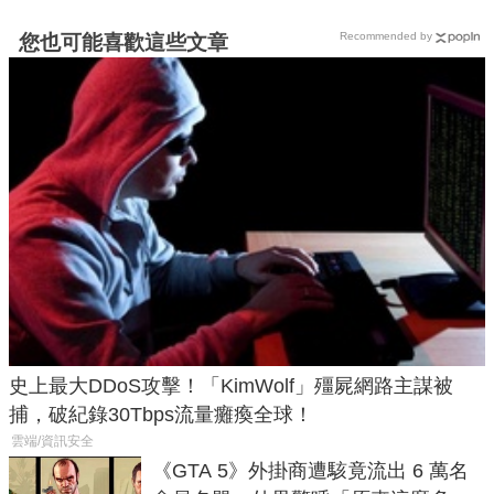
Recommended by
您也可能喜歡這些文章
史上最大DDoS攻擊！「KimWolf」殭屍網路主謀被
捕，破紀錄30Tbps流量癱瘓全球！
雲端/資訊安全
《GTA 5》外掛商遭駭竟流出 6 萬名