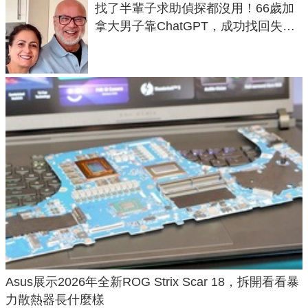
找了半輩子求助偵探都沒用！66歲加
拿大男子靠ChatGPT，成功找回失散
50年家人
Asus展示2026年全新ROG Strix Scar 18，拆開看看暴
力散熱器長什麼樣