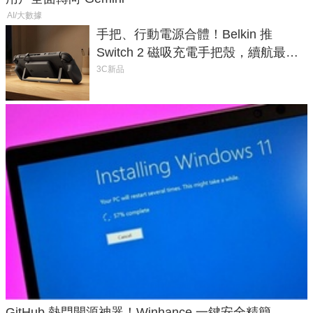
AI/大數據
手把、行動電源合體！Belkin 推
Switch 2 磁吸充電手把殼，續航最高
延長 1.5 倍
3C新品
GitHub 熱門開源神器！Winhance 一鍵安全精簡