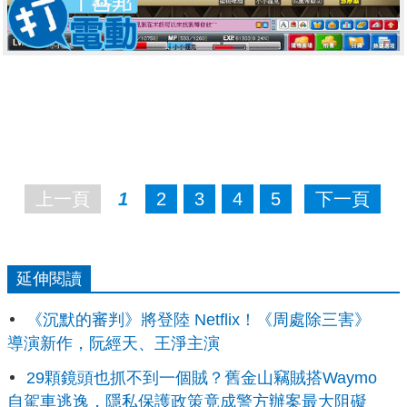
上一頁
1
2
3
4
5
下一頁
延伸閱讀
《沉默的審判》將登陸 Netflix！《周處除三害》
導演新作，阮經天、王淨主演
29顆鏡頭也抓不到一個賊？舊金山竊賊搭Waymo
自駕車逃逸，隱私保護政策竟成警方辦案最大阻礙