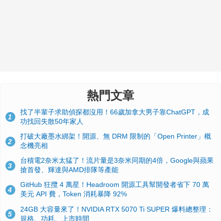
熱門文章
找了半輩子求助偵探都沒用！66歲加拿大男子靠ChatGPT，成
1
功找回失散50年家人
打破大廠墨水綁架！開源、無 DRM 限制的「Open Printer」概
2
念機亮相
台積電2奈米太猛了！流片量是3奈米同期的4倍，Google與蘋果
3
搶首發、輝達與AMD排隊等產能
GitHub 狂攬 4 萬星！Headroom 開源工具幫開發者省下 70 萬
4
美元 API 費，Token 消耗暴降 92%
24GB 大容量來了！NVIDIA RTX 5070 Ti SUPER 爆料總整理：
5
規格、功耗、上市時間