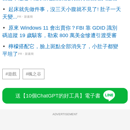
起床就先做件事，沒三天小腹就不見了! 肚子一天
天變...
PR・新素簡
原來 Windows 11 會出賣你？FBI 靠 GDID 識別
碼追蹤 19 歲駭客，勒索 800 萬美金慘遭引渡受審
檸檬搭配它，臉上斑點全部消失了，小肚子都變
平坦了
PR・新素簡
#遊戲
#楓之谷
送【10個ChatGPT的好工具】電子書
ADVERTISEMENT