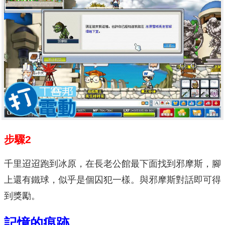
步驟2
千里迢迢跑到冰原，在長老公館最下面找到邪摩斯，腳
上還有鐵球，似乎是個囚犯一樣。與邪摩斯對話即可得
到獎勵。
記憶的痕跡