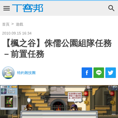
首頁
遊戲
2010.09.15 16:34
【楓之谷】侏儒公園組隊任務
－前置任務
特約雜技團