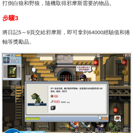
打倒白狼和野狼，隨機取得邪摩斯需要的物品。
步驟3
將日記5～9頁交給邪摩斯，即可拿到64000經驗值和捲
軸等獎勵品。