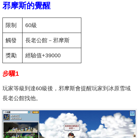
邪摩斯的覺醒
限制
60級
觸發
長老公館－邪摩斯
獎勵
經驗值+39000
步驟1
玩家等級到達60級後，邪摩斯會提醒玩家到冰原雪域
長老公館找他。