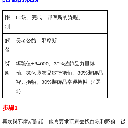
限
60級、完成「邪摩斯的覺醒」
制
觸
長老公館－邪摩斯
發
獎
經驗值+64000、30%裝飾品力量捲
勵
軸、30%裝飾品敏捷捲軸、30%裝飾品
智力捲軸、30%裝飾品幸運捲軸（4選
1）
步驟1
再次與邪摩斯對話，他會要求玩家去找白狼和野狼，從