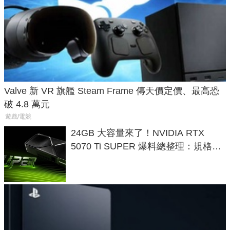
Valve 新 VR 旗艦 Steam Frame 傳天價定價、最高恐
破 4.8 萬元
遊戲/電競
24GB 大容量來了！NVIDIA RTX
5070 Ti SUPER 爆料總整理：規格、
功耗、上市時間