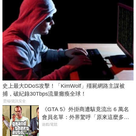
史上最大DDoS攻擊！「KimWolf」殭屍網路主謀被
捕，破紀錄30Tbps流量癱瘓全球！
雲端/資訊安全
《GTA 5》外掛商遭駭竟流出 6 萬名
會員名單：外界驚呼「原來這麼多人
在開掛！」
遊戲/電競