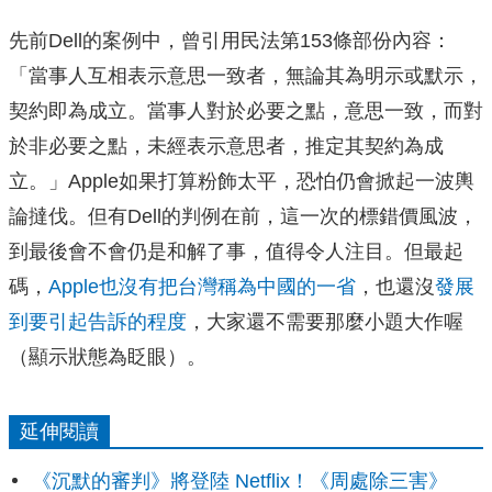
先前Dell的案例中，曾引用民法第153條部份內容：
「當事人互相表示意思一致者，無論其為明示或默示，
契約即為成立。當事人對於必要之點，意思一致，而對
於非必要之點，未經表示意思者，推定其契約為成
立。」Apple如果打算粉飾太平，恐怕仍會掀起一波輿
論撻伐。但有Dell的判例在前，這一次的標錯價風波，
到最後會不會仍是和解了事，值得令人注目。但最起
碼，
Apple也沒有把台灣稱為中國的一省
，也還沒
發展
到要引起告訴的程度
，大家還不需要那麼小題大作喔
（顯示狀態為眨眼）。
延伸閱讀
《沉默的審判》將登陸 Netflix！《周處除三害》