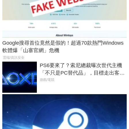
Google搜尋首位竟然是假的！超過70款熱門Windows
軟體爆「山寨官網」危機
雲端/資訊安全
PS6要來了？索尼總裁曝次世代主機
「不只是PC替代品」，目標走出客
廳、進軍電競桌面
遊戲/電競