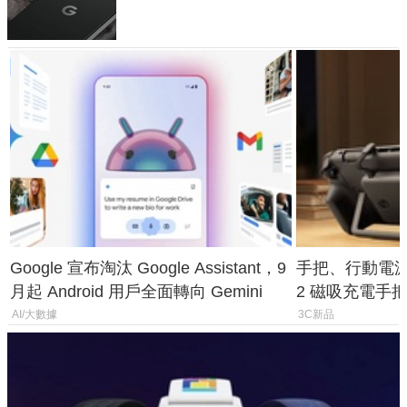
120 倍變焦挑戰攝影極限
Google 宣布淘汰 Google Assistant，9
手把、行動電源合體
月起 Android 用戶全面轉向 Gemini
2 磁吸充電手把
倍
AI/大數據
3C新品