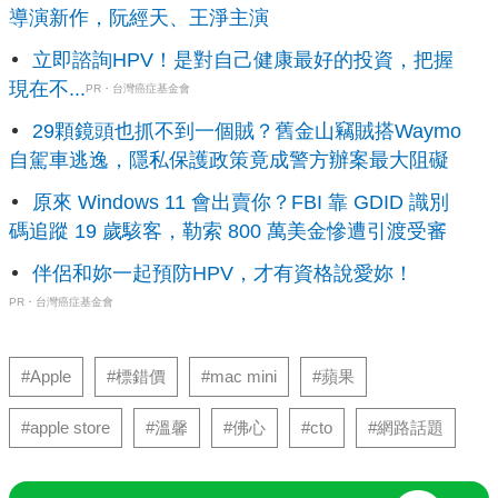
導演新作，阮經天、王淨主演
立即諮詢HPV！是對自己健康最好的投資，把握
現在不...
PR・台灣癌症基金會
29顆鏡頭也抓不到一個賊？舊金山竊賊搭Waymo
自駕車逃逸，隱私保護政策竟成警方辦案最大阻礙
原來 Windows 11 會出賣你？FBI 靠 GDID 識別
碼追蹤 19 歲駭客，勒索 800 萬美金慘遭引渡受審
伴侶和妳一起預防HPV，才有資格說愛妳！
PR・台灣癌症基金會
#Apple
#標錯價
#mac mini
#蘋果
#apple store
#溫馨
#佛心
#cto
#網路話題