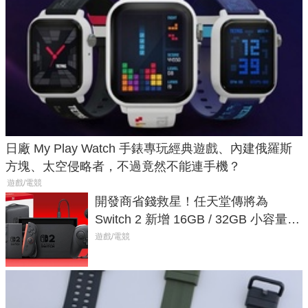
日廠 My Play Watch 手錶專玩經典遊戲、內建俄羅斯
方塊、太空侵略者，不過竟然不能連手機？
遊戲/電競
開發商省錢救星！任天堂傳將為
Switch 2 新增 16GB / 32GB 小容量遊
戲卡的選擇
遊戲/電競