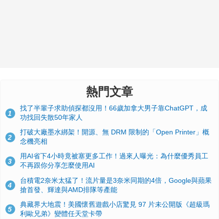
熱門文章
找了半輩子求助偵探都沒用！66歲加拿大男子靠ChatGPT，成
1
功找回失散50年家人
打破大廠墨水綁架！開源、無 DRM 限制的「Open Printer」概
2
念機亮相
用AI省下4小時竟被塞更多工作！過來人曝光：為什麼優秀員工
3
不再跟你分享怎麼使用AI
台積電2奈米太猛了！流片量是3奈米同期的4倍，Google與蘋果
4
搶首發、輝達與AMD排隊等產能
典藏界大地震！美國懷舊遊戲小店驚見 97 片未公開版《超級瑪
5
利歐兄弟》變體任天堂卡帶