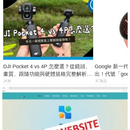
DJI Pocket 4 vs 4P 怎麼選？從鏡頭、
Google 新一代 
畫質、跟隨功能與硬體規格完整解析，
出！代號「god
一次看懂兩台差異
鎖定 AI 應用
評測
3C新品