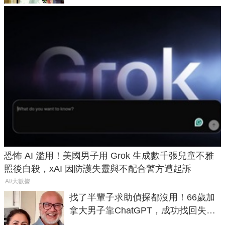
恐怖 AI 濫用！美國男子用 Grok 生成數千張兒童不雅
照後自殺，xAI 因防護失靈與不配合警方遭起訴
AI/大數據
找了半輩子求助偵探都沒用！66歲加
拿大男子靠ChatGPT，成功找回失散
50年家人