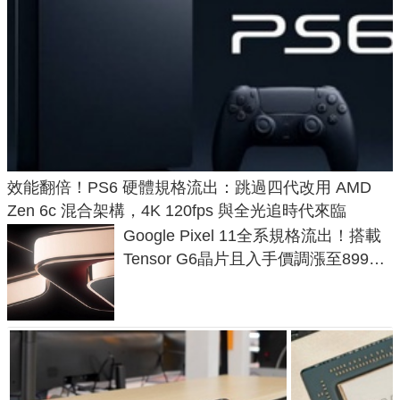
效能翻倍！PS6 硬體規格流出：跳過四代改用 AMD
Zen 6c 混合架構，4K 120fps 與全光追時代來臨
Google Pixel 11全系規格流出！搭載
Tensor G6晶片且入手價調漲至899美
元