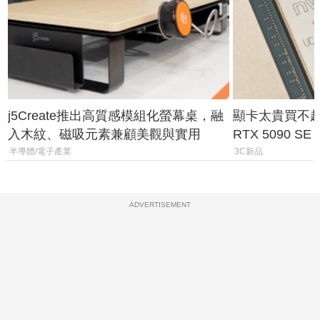
j5Create推出高質感模組化螢幕桌，融
顯卡太貴買不起？
入木紋、磁吸元素兼顧美觀與實用
RTX 5090 S
體
半導體/電子產業
3C新品
ADVERTISEMENT