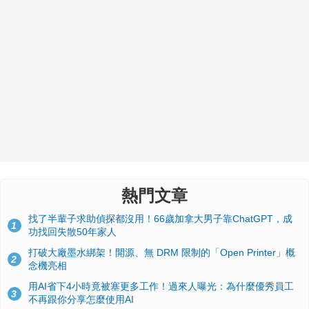
熱門文章
找了半輩子求助偵探都沒用！66歲加拿大男子靠ChatGPT，成
1
功找回失散50年家人
打破大廠墨水綁架！開源、無 DRM 限制的「Open Printer」概
2
念機亮相
用AI省下4小時竟被塞更多工作！過來人曝光：為什麼優秀員工
3
不再跟你分享怎麼使用AI