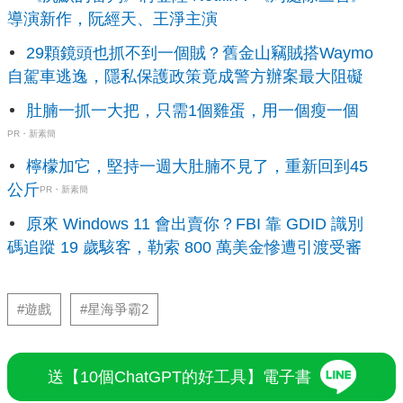
導演新作，阮經天、王淨主演
29顆鏡頭也抓不到一個賊？舊金山竊賊搭Waymo
自駕車逃逸，隱私保護政策竟成警方辦案最大阻礙
肚腩一抓一大把，只需1個雞蛋，用一個瘦一個
PR・新素簡
檸檬加它，堅持一週大肚腩不見了，重新回到45
公斤
PR・新素簡
原來 Windows 11 會出賣你？FBI 靠 GDID 識別
碼追蹤 19 歲駭客，勒索 800 萬美金慘遭引渡受審
#遊戲
#星海爭霸2
送【10個ChatGPT的好工具】電子書