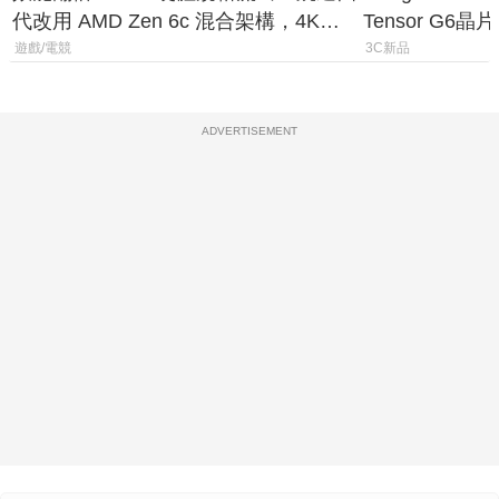
代改用 AMD Zen 6c 混合架構，4K
Tensor G6
120fps 與全光追時代來臨
元
遊戲/電競
3C新品
ADVERTISEMENT