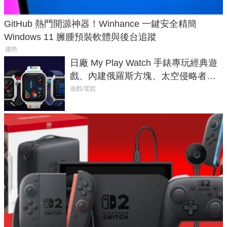
GitHub 熱門開源神器！Winhance 一鍵安全精簡
Windows 11 臃腫預裝軟體與後台追蹤
趨勢
日廠 My Play Watch 手錶專玩經典遊
戲、內建俄羅斯方塊、太空侵略者，
不過竟然不能連手機？
遊戲/電競