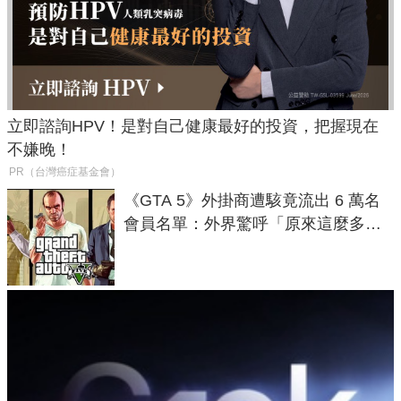
立即諮詢HPV！是對自己健康最好的投資，把握現在
不嫌晚！
PR（台灣癌症基金會）
《GTA 5》外掛商遭駭竟流出 6 萬名
會員名單：外界驚呼「原來這麼多人
在開掛！」