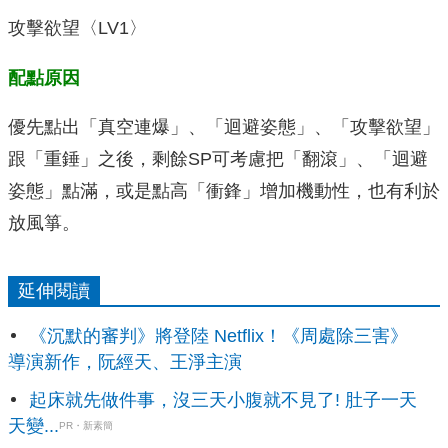
攻擊欲望〈LV1〉
配點原因
優先點出「真空連爆」、「迴避姿態」、「攻擊欲望」
跟「重錘」之後，剩餘SP可考慮把「翻滾」、「迴避
姿態」點滿，或是點高「衝鋒」增加機動性，也有利於
放風箏。
延伸閱讀
《沉默的審判》將登陸 Netflix！《周處除三害》
導演新作，阮經天、王淨主演
起床就先做件事，沒三天小腹就不見了! 肚子一天
天變...
PR・新素簡