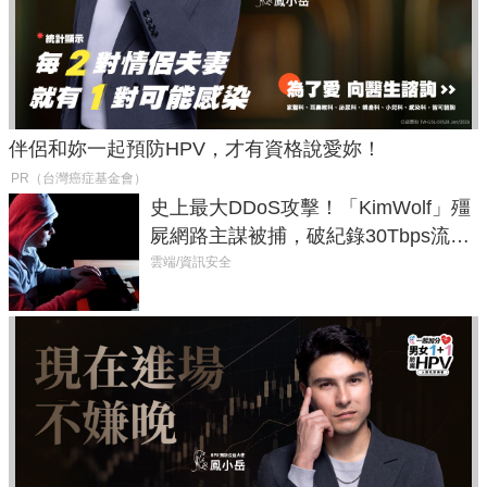
伴侶和妳一起預防HPV，才有資格說愛妳！
PR（台灣癌症基金會）
史上最大DDoS攻擊！「KimWolf」殭
屍網路主謀被捕，破紀錄30Tbps流量
癱瘓全球！
雲端/資訊安全