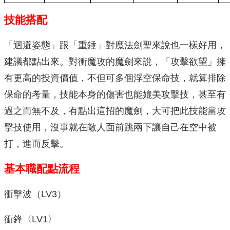
技能搭配
「迴避姿態」跟「重錘」對魔法劍聖來說也一樣好用，
建議都點出來。對衝魔攻的魔劍來說，「攻擊欲望」擁
有更高的投資價值，不但可多個浮空保命技，就算排除
保命的考量，技能本身的傷害也能媲美攻擊技，甚至有
過之而無不及，有點出這招的魔劍，大可把此技能當攻
擊技使用，沒事就在敵人面前跳兩下讓自己在空中被
打，進而反擊。
基本職配點流程
衝擊波（LV3）
衝鋒〈LV1〉