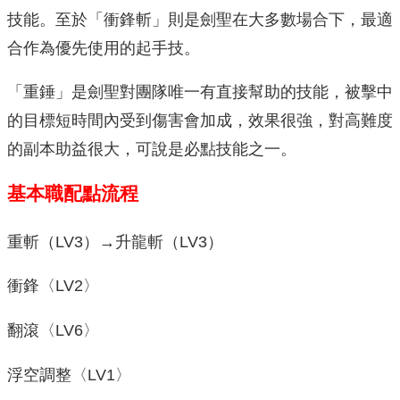
技能。至於「衝鋒斬」則是劍聖在大多數場合下，最適
合作為優先使用的起手技。
「重錘」是劍聖對團隊唯一有直接幫助的技能，被擊中
的目標短時間內受到傷害會加成，效果很強，對高難度
的副本助益很大，可說是必點技能之一。
基本職配點流程
重斬（LV3）→升龍斬（LV3）
衝鋒〈LV2〉
翻滾〈LV6〉
浮空調整〈LV1〉