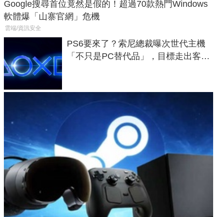
Google搜尋首位竟然是假的！超過70款熱門Windows
軟體爆「山寨官網」危機
雲端/資訊安全
PS6要來了？索尼總裁曝次世代主機
「不只是PC替代品」，目標走出客
廳、進軍電競桌面