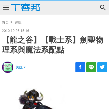
首頁
遊戲
2010.10.26 15:16
【龍之谷】【戰士系】劍聖物
理系與魔法系配點
莫妮卡