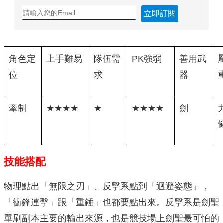
立即訂閱
角色定
上手難易
隊伍需
PK強弱
善用武
位
求
器
牽制
★★★★
★
★★★★
劍
技能搭配
物理點出「無限之刃」、反擊系點到「迴避姿態」，
「衝鋒連擊」跟「重錘」也都要點出來。反擊系是劍聖
單刷副本主要的輸出來源，也是競技場上劍聖最可怕的