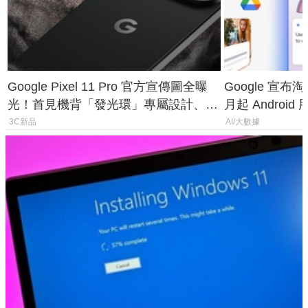
Google Pixel 11 Pro 官方宣傳圖全曝
Google 宣布淘汰 
光！首見機背「發光環」專屬設計、
月起 Android
120 倍變焦挑戰攝影極限
3C新品
AI/大數據