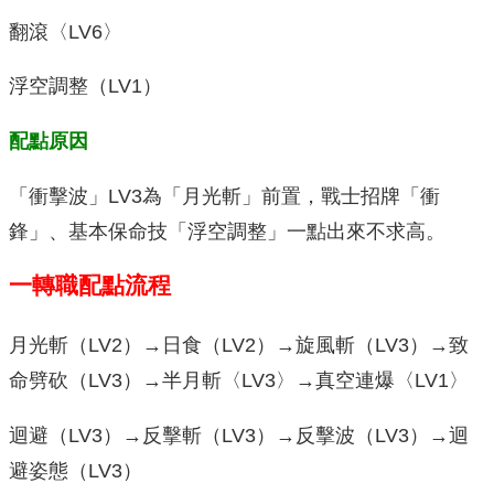
翻滾〈LV6〉
浮空調整（LV1）
配點原因
「衝擊波」LV3為「月光斬」前置，戰士招牌「衝
鋒」、基本保命技「浮空調整」一點出來不求高。
一轉職配點流程
月光斬（LV2）→日食（LV2）→旋風斬（LV3）→致
命劈砍（LV3）→半月斬〈LV3〉→真空連爆〈LV1〉
迴避（LV3）→反擊斬（LV3）→反擊波（LV3）→迴
避姿態（LV3）