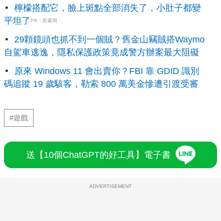
檸檬搭配它，臉上斑點全部消失了，小肚子都變
平坦了
PR・新素簡
29顆鏡頭也抓不到一個賊？舊金山竊賊搭Waymo
自駕車逃逸，隱私保護政策竟成警方辦案最大阻礙
原來 Windows 11 會出賣你？FBI 靠 GDID 識別
碼追蹤 19 歲駭客，勒索 800 萬美金慘遭引渡受審
#遊戲
送【10個ChatGPT的好工具】電子書
ADVERTISEMENT