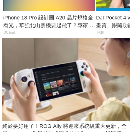
iPhone 18 Pro 設計圖 A20 晶片規格全
DJI Pocket
看光，華強北山寨機要起飛了？專家曝
畫質、跟隨功
山寨機無法復刻兩大關鍵
一次看懂兩台
3C新品
評測
終於要好用了！ROG Ally 將迎來系統級重大更新，全