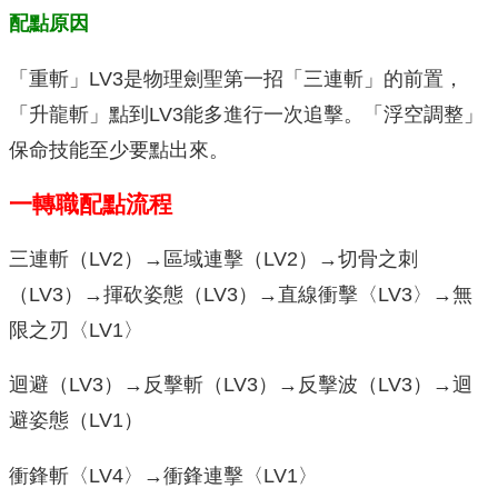
配點原因
「重斬」LV3是物理劍聖第一招「三連斬」的前置，
「升龍斬」點到LV3能多進行一次追擊。「浮空調整」
保命技能至少要點出來。
一轉職配點流程
三連斬（LV2）→區域連擊（LV2）→切骨之刺
（LV3）→揮砍姿態（LV3）→直線衝擊〈LV3〉→無
限之刃〈LV1〉
迴避（LV3）→反擊斬（LV3）→反擊波（LV3）→迴
避姿態（LV1）
衝鋒斬〈LV4〉→衝鋒連擊〈LV1〉