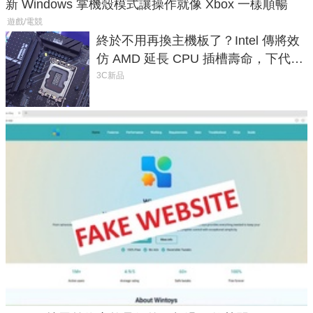
新 Windows 掌機殼模式讓操作就像 Xbox 一樣順暢
遊戲/電競
終於不用再換主機板了？Intel 傳將效
仿 AMD 延長 CPU 插槽壽命，下代
LGA 1954 至少能戰三代
3C新品