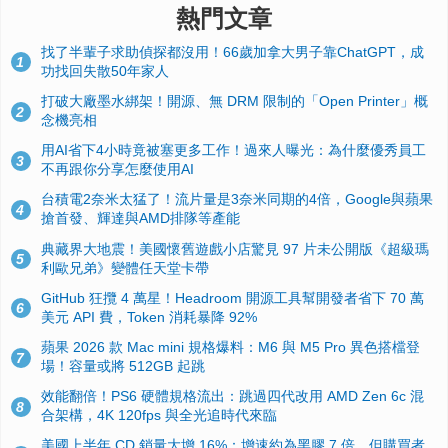
熱門文章
找了半輩子求助偵探都沒用！66歲加拿大男子靠ChatGPT，成
1
功找回失散50年家人
打破大廠墨水綁架！開源、無 DRM 限制的「Open Printer」概
2
念機亮相
用AI省下4小時竟被塞更多工作！過來人曝光：為什麼優秀員工
3
不再跟你分享怎麼使用AI
台積電2奈米太猛了！流片量是3奈米同期的4倍，Google與蘋果
4
搶首發、輝達與AMD排隊等產能
典藏界大地震！美國懷舊遊戲小店驚見 97 片未公開版《超級瑪
5
利歐兄弟》變體任天堂卡帶
GitHub 狂攬 4 萬星！Headroom 開源工具幫開發者省下 70 萬
6
美元 API 費，Token 消耗暴降 92%
蘋果 2026 款 Mac mini 規格爆料：M6 與 M5 Pro 異色搭檔登
7
場！容量或將 512GB 起跳
效能翻倍！PS6 硬體規格流出：跳過四代改用 AMD Zen 6c 混
8
合架構，4K 120fps 與全光追時代來臨
美國上半年 CD 銷量大增 16%：增速約為黑膠 7 倍，但購買者