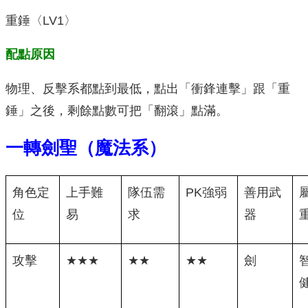
重錘〈LV1〉
配點原因
物理、反擊系都點到最低，點出「衝鋒連擊」跟「重
錘」之後，剩餘點數可把「翻滾」點滿。
一轉劍聖（魔法系）
角色定
上手難
隊伍需
PK強弱
善用武
位
易
求
器
攻擊
★★★
★★
★★
劍