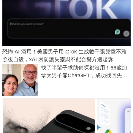
恐怖 AI 濫用！美國男子用 Grok 生成數千張兒童不雅
照後自殺，xAI 因防護失靈與不配合警方遭起訴
找了半輩子求助偵探都沒用！66歲加
拿大男子靠ChatGPT，成功找回失散
50年家人