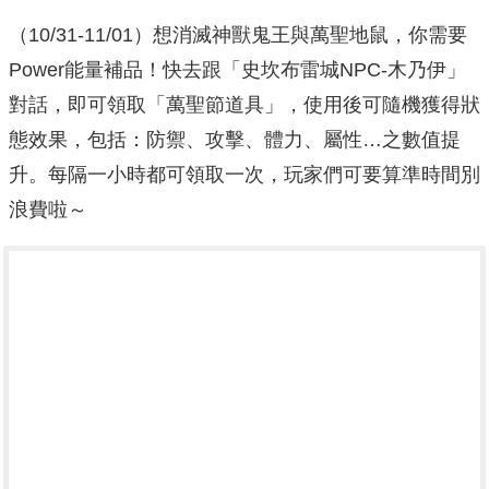
（10/31-11/01）想消滅神獸鬼王與萬聖地鼠，你需要
Power能量補品！快去跟「史坎布雷城NPC-木乃伊」
對話，即可領取「萬聖節道具」，使用後可隨機獲得狀
態效果，包括：防禦、攻擊、體力、屬性…之數值提
升。每隔一小時都可領取一次，玩家們可要算準時間別
浪費啦～