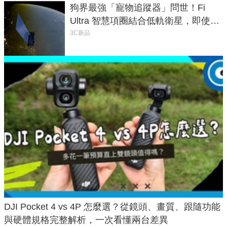
狗界最強「寵物追蹤器」問世！Fi
Ultra 智慧項圈結合低軌衛星，即使在
密林山谷也能精準找回愛犬
3C新品
DJI Pocket 4 vs 4P 怎麼選？從鏡頭、畫質、跟隨功能
與硬體規格完整解析，一次看懂兩台差異