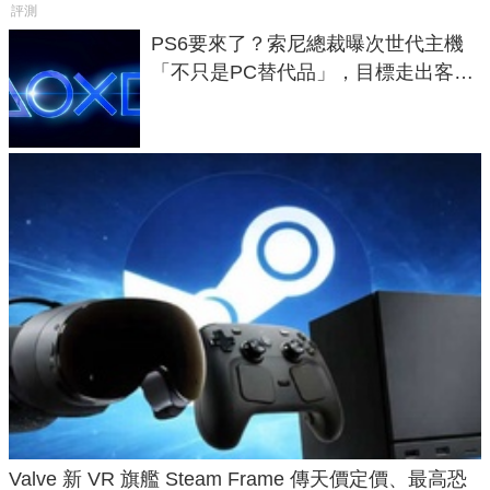
評測
PS6要來了？索尼總裁曝次世代主機
「不只是PC替代品」，目標走出客
廳、進軍電競桌面
Valve 新 VR 旗艦 Steam Frame 傳天價定價、最高恐