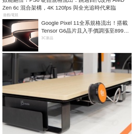
Zen 6c 混合架構，4K 120fps 與全光追時代來臨
遊戲/電競
Google Pixel 11全系規格流出！搭載
Tensor G6晶片且入手價調漲至899美
元
3C新品