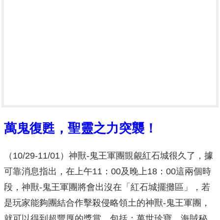
萬鬼復甦，聖靈之力突襲！
（10/29-11/01）神獸-鬼王軍團覬覦紅石城很久了，據
可靠消息指出，在上午11：00及晚上18：00這兩個時
段，神獸-鬼王軍團將會出沒在「紅石城擺攤區」，若
是玩家能夠團結合作擊殺侵略領土的神獸-鬼王軍團，
就可以得到超豐厚的獎賞，包括：萬世珍寶、海賊秘