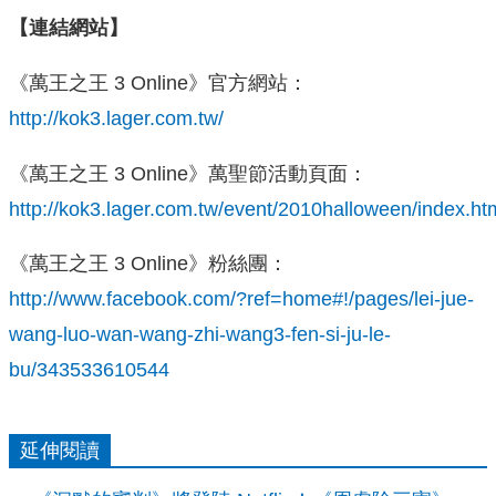
【連結網站】
《萬王之王 3 Online》官方網站：
http://kok3.lager.com.tw/
《萬王之王 3 Online》萬聖節活動頁面：
http://kok3.lager.com.tw/event/2010halloween/index.ht
《萬王之王 3 Online》粉絲團：
http://www.facebook.com/?ref=home#!/pages/lei-jue-
wang-luo-wan-wang-zhi-wang3-fen-si-ju-le-
bu/343533610544
延伸閱讀