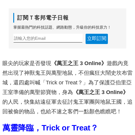
訂閱Ｔ客邦電子日報
掌握最熱門的科技話題、網路動態，升級你的科技原力！
立即訂閱
眼尖的玩家是否發現
《萬王之王 3 Online》
遊戲內竟
然出現了神獸鬼王與萬聖地鼠，不但瘋狂大鬧史坎布雷
城，還四處叫喊「Trick or Treat？」為了保護亞伯里亞
王室準備的萬聖節寶物，身為
《萬王之王 3 Online》
的人民，快集結遠征軍去征討鬼王軍團與地鼠王國，追
回被偷的物品，也給不速之客們一點顏色瞧瞧吧！
萬靈降臨，Trick or Treat？