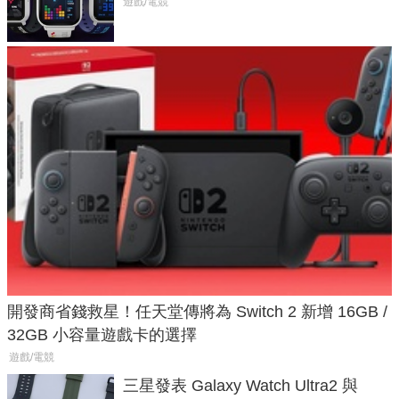
不過竟然不能連手機？
遊戲/電競
開發商省錢救星！任天堂傳將為 Switch 2 新增 16GB /
32GB 小容量遊戲卡的選擇
遊戲/電競
三星發表 Galaxy Watch Ultra2 與