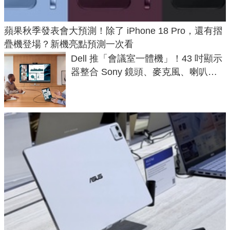
蘋果秋季發表會大預測！除了 iPhone 18 Pro，還有摺
疊機登場？新機亮點預測一次看
Dell 推「會議室一體機」！43 吋顯示
器整合 Sony 鏡頭、麥克風、喇叭，
一條 USB-C 就能開會