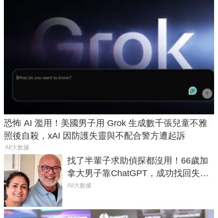
恐怖 AI 濫用！美國男子用 Grok 生成數千張兒童不雅
照後自殺，xAI 因防護失靈與不配合警方遭起訴
AI/大數據
找了半輩子求助偵探都沒用！66歲加
拿大男子靠ChatGPT，成功找回失散
50年家人
AI/大數據