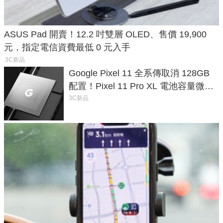
ASUS Pad 開賣！12.2 吋雙層 OLED、售價 19,900
元，指定電信資費最低 0 元入手
3C新品
Google Pixel 11 全系傳取消 128GB
配置！Pixel 11 Pro XL 電池容量微降
1.6%
3C新品