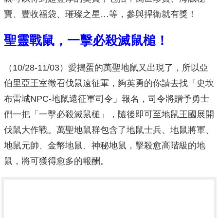
寶、豐收福袋、璀璨之星…等，參與捍衛就有獎！
聖靈戰鼠，一擊必殺滅鼠槌！
（10/28-11/03）愛搗蛋的萬聖地鼠又出現了，所以亞
伯里亞王室徵召伐鼠遠征軍，夠英勇的你請去找「史坎
布雷城NPC-地鼠遠征軍司令」報名，司令將贈予勇士
們一把「一擊必殺滅鼠槌」，隨後即可至地鼠王國展開
伐鼠大作戰。萬聖地鼠群包含了地鼠士兵、地鼠將軍、
地鼠元帥、金幣地鼠、神秘地鼠，擊殺愈高階級的地
鼠，將可獲得愈多的報酬。