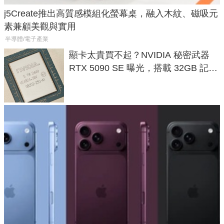
j5Create推出高質感模組化螢幕桌，融入木紋、磁吸元
素兼顧美觀與實用
半導體/電子產業
顯卡太貴買不起？NVIDIA 秘密武器
RTX 5090 SE 曝光，搭載 32GB 記憶
體