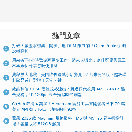
熱門文章
打破大廠墨水綁架！開源、無 DRM 限制的「Open Printer」概
1
念機亮相
用AI省下4小時竟被塞更多工作！過來人曝光：為什麼優秀員工
2
不再跟你分享怎麼使用AI
典藏界大地震！美國懷舊遊戲小店驚見 97 片未公開版《超級瑪
3
利歐兄弟》變體任天堂卡帶
效能翻倍！PS6 硬體規格流出：跳過四代改用 AMD Zen 6c 混
4
合架構，4K 120fps 與全光追時代來臨
GitHub 狂攬 4 萬星！Headroom 開源工具幫開發者省下 70 萬
5
美元 API 費，Token 消耗暴降 92%
蘋果 2026 款 Mac mini 規格爆料：M6 與 M5 Pro 異色搭檔登
6
場！容量或將 512GB 起跳