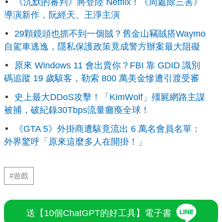
《沉默的審判》將登陸 Netflix！《周處除三害》
導演新作，阮經天、王淨主演
29顆鏡頭也抓不到一個賊？舊金山竊賊搭Waymo
自駕車逃逸，隱私保護政策竟成警方辦案最大阻礙
原來 Windows 11 會出賣你？FBI 靠 GDID 識別
碼追蹤 19 歲駭客，勒索 800 萬美金慘遭引渡受審
史上最大DDoS攻擊！「KimWolf」殭屍網路主謀
被捕，破紀錄30Tbps流量癱瘓全球！
《GTA 5》外掛商遭駭竟流出 6 萬名會員名單：
外界驚呼「原來這麼多人在開掛！」
#遊戲
送【10個ChatGPT的好工具】電子書