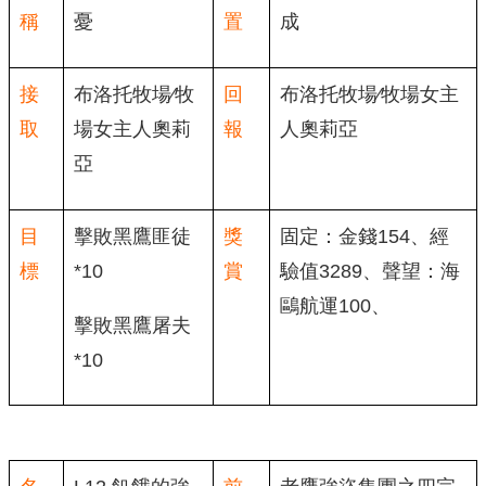
稱
憂
置
成
接
布洛托牧場∕牧
回
布洛托牧場∕牧場女主
取
場女主人奧莉
報
人奧莉亞
亞
目
擊敗黑鷹匪徒
獎
固定：金錢154、經
標
*10
賞
驗值3289、聲望：海
鷗航運100、
擊敗黑鷹屠夫
*10