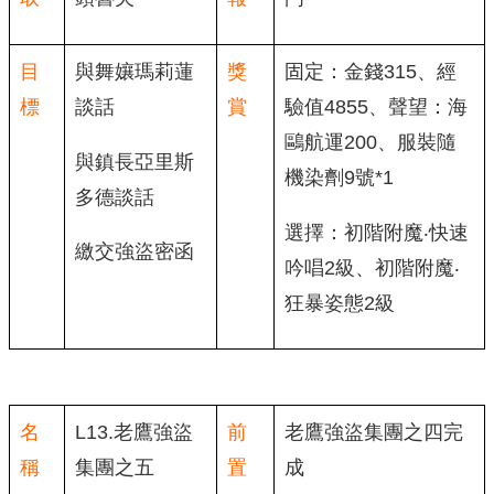
目
與舞孃瑪莉蓮
獎
固定：金錢315、經
標
談話
賞
驗值4855、聲望：海
鷗航運200、服裝隨
與鎮長亞里斯
機染劑9號*1
多德談話
選擇：初階附魔‧快速
繳交強盜密函
吟唱2級、初階附魔‧
狂暴姿態2級
名
L13.老鷹強盜
前
老鷹強盜集團之四完
稱
集團之五
置
成