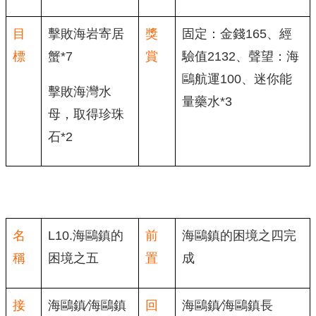
目
擊敗海岩寄居
獎
固定：金錢165、經
標
蟹*7
賞
驗值2132、聲望：海
鷗航運100、迷你能
擊敗海灣水
量藥水*3
母，取得珍珠
石*2
名
L10.海鷗鎮的
前
海鷗鎮的困境之四完
稱
困境之五
置
成
接
海鷗鎮∕海鷗鎮
回
海鷗鎮∕海鷗鎮長