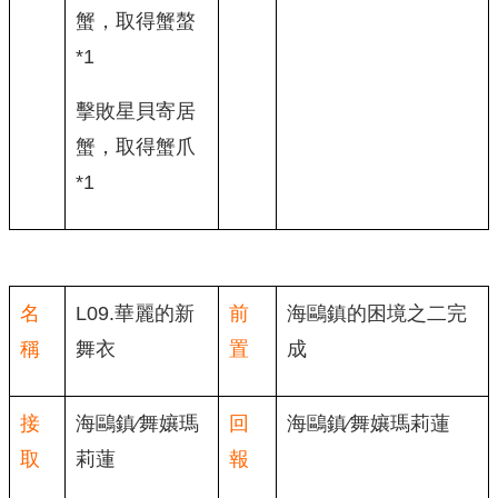
蟹，取得蟹螯
*1
擊敗星貝寄居
蟹，取得蟹爪
*1
名
L09.華麗的新
前
海鷗鎮的困境之二完
稱
舞衣
置
成
接
海鷗鎮∕舞孃瑪
回
海鷗鎮∕舞孃瑪莉蓮
取
莉蓮
報