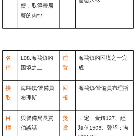
命藥水*3
蟹，取得寄居
蟹的肉*2
名
L08.海鷗鎮的
前
海鷗鎮的困境之一完
稱
困境之二
置
成
接
海鷗鎮∕警備員
回
海鷗鎮∕警備員布理斯
取
布理斯
報
目
與警備局長賈
獎
固定：金錢127、經
標
伯談話
賞
驗值1506、聲望：海