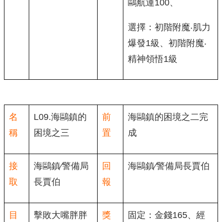
鷗航運100、
選擇：初階附魔‧肌力
爆發1級、初階附魔‧
精神領悟1級
名
L09.海鷗鎮的
前
海鷗鎮的困境之二完
稱
困境之三
置
成
接
海鷗鎮∕警備局
回
海鷗鎮∕警備局長賈伯
取
長賈伯
報
目
擊敗大嘴胖胖
獎
固定：金錢165、經