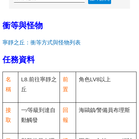
衝等與怪物
寧靜之丘：衝等方式與怪物列表
任務資料
名
L8.前往寧靜之
前
角色LV8以上
稱
丘
置
接
一∕等級到達自
回
海鷗鎮∕警備員布理斯
取
動觸發
報