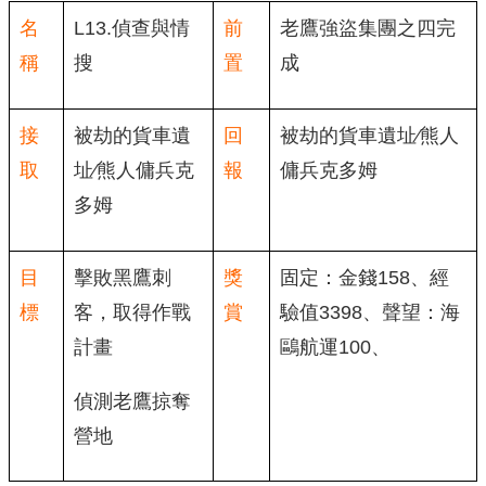
名
L13.偵查與情
前
老鷹強盜集團之四完
稱
搜
置
成
接
被劫的貨車遺
回
被劫的貨車遺址∕熊人
取
址∕熊人傭兵克
報
傭兵克多姆
多姆
目
擊敗黑鷹刺
獎
固定：金錢158、經
標
客，取得作戰
賞
驗值3398、聲望：海
計畫
鷗航運100、
偵測老鷹掠奪
營地