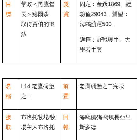
目
擊敗＜黑鷹營
獎
固定：金錢1869、經
標
長＞鮑爾森，
賞
驗值29043、聲望：
取得賈伯的懷
海鷗航運500、
錶
選擇：野戰護手、大
學者手套
名
L14.老鷹碉堡
前
老鷹碉堡之二完成
稱
之三
置
接
布洛托牧場∕牧
回
海鷗鎮∕海鷗鎮長亞里
取
場主人布洛托
報
斯多德