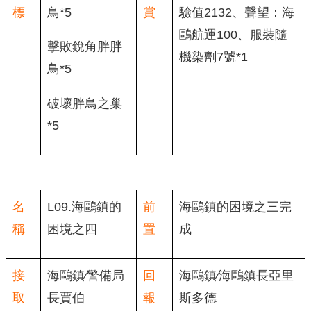
標
鳥*5
賞
驗值2132、聲望：海
鷗航運100、服裝隨
擊敗銳角胖胖
機染劑7號*1
鳥*5
破壞胖鳥之巢
*5
名
L09.海鷗鎮的
前
海鷗鎮的困境之三完
稱
困境之四
置
成
接
海鷗鎮∕警備局
回
海鷗鎮∕海鷗鎮長亞里
取
長賈伯
報
斯多德