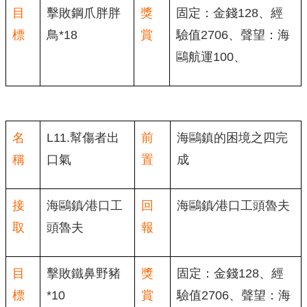
目
擊敗鋼爪胖胖
獎
固定：金錢128、經
標
鳥*18
賞
驗值2706、聲望：海
鷗航運100、
名
L11.幫傷者出
前
海鷗鎮的困境之四完
稱
口氣
置
成
接
海鷗鎮∕港口工
回
海鷗鎮∕港口工頭魯夫
取
頭魯夫
報
目
擊敗鐵鼻野豬
獎
固定：金錢128、經
標
*10
賞
驗值2706、聲望：海