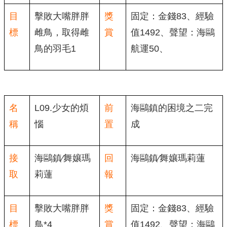
目
擊敗大嘴胖胖
獎
固定：金錢83、經驗
標
雌鳥，取得雌
賞
值1492、聲望：海鷗
鳥的羽毛1
航運50、
名
L09.少女的煩
前
海鷗鎮的困境之二完
稱
惱
置
成
接
海鷗鎮∕舞孃瑪
回
海鷗鎮∕舞孃瑪莉蓮
取
莉蓮
報
目
擊敗大嘴胖胖
獎
固定：金錢83、經驗
標
鳥*4
賞
值1492、聲望：海鷗