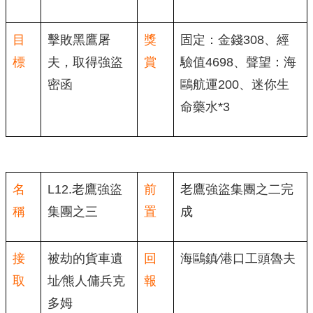
目
擊敗黑鷹屠
獎
固定：金錢308、經
標
夫，取得強盜
賞
驗值4698、聲望：海
密函
鷗航運200、迷你生
命藥水*3
名
L12.老鷹強盜
前
老鷹強盜集團之二完
稱
集團之三
置
成
接
被劫的貨車遺
回
海鷗鎮∕港口工頭魯夫
取
址∕熊人傭兵克
報
多姆