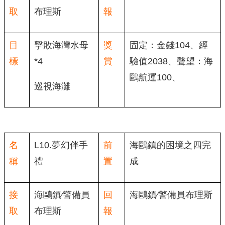
取
布理斯
報
目
擊敗海灣水母
獎
固定：金錢104、經
標
*4
賞
驗值2038、聲望：海
鷗航運100、
巡視海灘
名
L10.夢幻伴手
前
海鷗鎮的困境之四完
稱
禮
置
成
接
海鷗鎮∕警備員
回
海鷗鎮∕警備員布理斯
取
布理斯
報