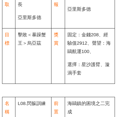
取
長
報
亞里斯多德
亞里斯多德
目
擊敗＜暴躁蟹
獎
固定：金錢208、經
標
王＞烏亞茲
賞
驗值2912、聲望：海
鷗航運100、
選擇：星沙護臂、漩
渦手套
名
L08.閃躲訓練
前
海鷗鎮的困境之二完
稱
置
成