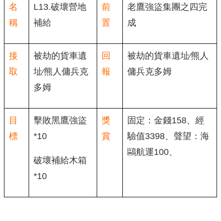
名
L13.破壞營地
前
老鷹強盜集團之四完
稱
補給
置
成
接
被劫的貨車遺
回
被劫的貨車遺址∕熊人
取
址∕熊人傭兵克
報
傭兵克多姆
多姆
目
擊敗黑鷹強盜
獎
固定：金錢158、經
標
*10
賞
驗值3398、聲望：海
鷗航運100、
破壞補給木箱
*10