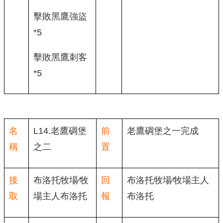
擊敗黑鷹強盜
*5
擊敗黑鷹刺客
*5
名
L14.老鷹碉堡
前
老鷹碉堡之一完成
稱
之二
置
接
布洛托牧場∕牧
回
布洛托牧場∕牧場主人
取
場主人布洛托
報
布洛托