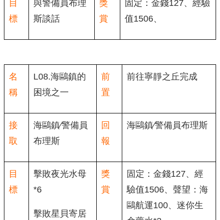
目
與警備員布理
獎
固定：金錢127、經驗
標
斯談話
賞
值1506、
名
L08.海鷗鎮的
前
前往寧靜之丘完成
稱
困境之一
置
接
海鷗鎮∕警備員
回
海鷗鎮∕警備員布理斯
取
布理斯
報
目
擊敗夜光水母
獎
固定：金錢127、經
標
*6
賞
驗值1506、聲望：海
鷗航運100、迷你生
擊敗星貝寄居