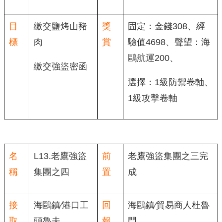
目
繳交鹽烤山豬
獎
固定：金錢308、經
標
肉
賞
驗值4698、聲望：海
鷗航運200、
繳交強盜密函
選擇：1級防禦卷軸、
1級攻擊卷軸
名
L13.老鷹強盜
前
老鷹強盜集團之三完
稱
集團之四
置
成
接
海鷗鎮∕港口工
回
海鷗鎮∕貿易商人杜魯
取
頭魯夫
報
門