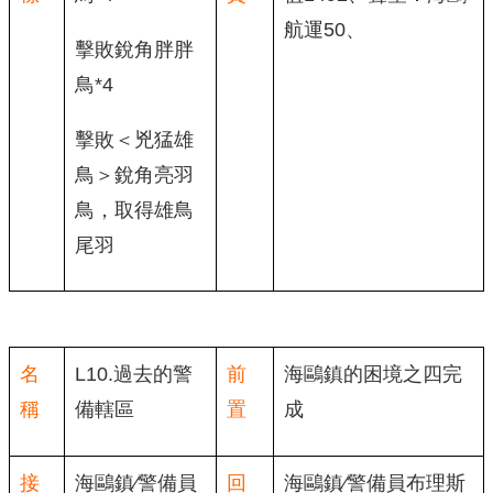
航運50、
擊敗銳角胖胖
鳥*4
擊敗＜兇猛雄
鳥＞銳角亮羽
鳥，取得雄鳥
尾羽
名
L10.過去的警
前
海鷗鎮的困境之四完
稱
備轄區
置
成
接
海鷗鎮∕警備員
回
海鷗鎮∕警備員布理斯