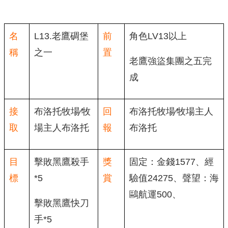
名
L13.老鷹碉堡
前
角色LV13以上
稱
之一
置
老鷹強盜集團之五完
成
接
布洛托牧場∕牧
回
布洛托牧場∕牧場主人
取
場主人布洛托
報
布洛托
目
擊敗黑鷹殺手
獎
固定：金錢1577、經
標
*5
賞
驗值24275、聲望：海
鷗航運500、
擊敗黑鷹快刀
手*5