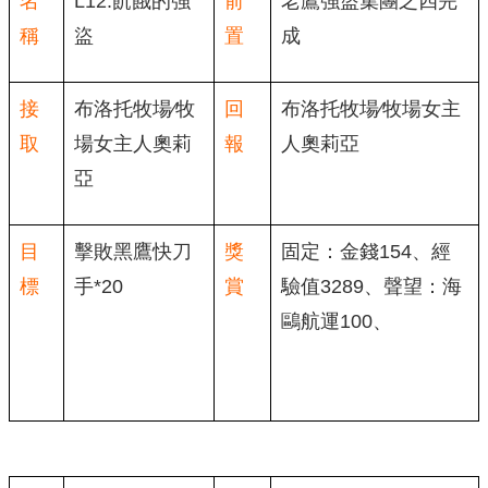
名
L12.飢餓的強
前
老鷹強盜集團之四完
稱
盜
置
成
接
布洛托牧場∕牧
回
布洛托牧場∕牧場女主
取
場女主人奧莉
報
人奧莉亞
亞
目
擊敗黑鷹快刀
獎
固定：金錢154、經
標
手*20
賞
驗值3289、聲望：海
鷗航運100、