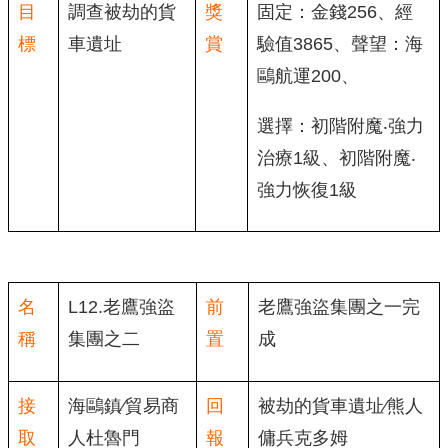
目
調查被劫的貨
獎
固定：金錢256、經
標
車遺址
賞
驗值3865、聲望：海
鷗航運200、
選擇：初階附魔‧強力
治療1級、初階附魔‧
強力恢復1級
名
L12.老鷹強盜
前
老鷹強盜集團之一完
稱
集團之二
置
成
接
海鷗鎮∕貿易商
回
被劫的貨車遺址∕熊人
取
人杜魯門
報
傭兵克多姆