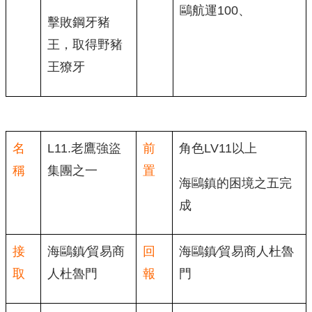
鷗航運100、
擊敗鋼牙豬
王，取得野豬
王獠牙
名
L11.老鷹強盜
前
角色LV11以上
稱
集團之一
置
海鷗鎮的困境之五完
成
接
海鷗鎮∕貿易商
回
海鷗鎮∕貿易商人杜魯
取
人杜魯門
報
門