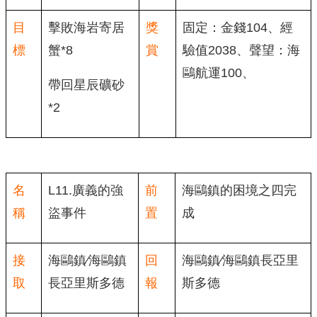
目
擊敗海岩寄居
獎
固定：金錢104、經
標
蟹*8
賞
驗值2038、聲望：海
鷗航運100、
帶回星辰礦砂
*2
名
L11.廣義的強
前
海鷗鎮的困境之四完
稱
盜事件
置
成
接
海鷗鎮∕海鷗鎮
回
海鷗鎮∕海鷗鎮長亞里
取
長亞里斯多德
報
斯多德