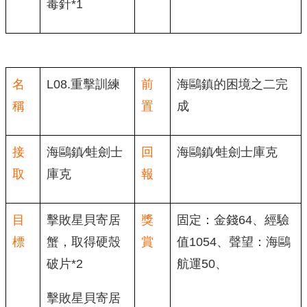
毒針*1
名
L08.重擊訓練
前
海鷗鎮的困境之二完
稱
置
成
接
海鷗鎮∕蛙劍士
回
海鷗鎮∕蛙劍士庫克
取
庫克
報
目
擊敗星貝寄居
獎
固定：金錢64、經驗
標
蟹，取得硬殼
賞
值1054、聲望：海鷗
破片*2
航運50、
擊敗星貝寄居