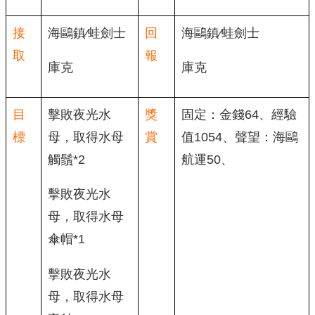
接
海鷗鎮∕蛙劍士
回
海鷗鎮∕蛙劍士
取
報
庫克
庫克
目
擊敗夜光水
獎
固定：金錢64、經驗
標
母，取得水母
賞
值1054、聲望：海鷗
觸鬚*2
航運50、
擊敗夜光水
母，取得水母
傘帽*1
擊敗夜光水
母，取得水母