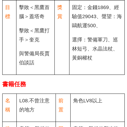
目
擊敗＜黑鷹首
獎
固定：金錢1869、經
標
腦＞蓋塔奇
賞
驗值29043、聲望：海
鷗航運500、
擊敗＜黑鷹打
手＞奎克
選擇：警備軍刀、巡
林短弓、水晶法杖、
與警備局長賈
黃銅權杖
伯談話
書籍任務
名
L08.不曾注意
前
角色LV8以上
稱
的地方
置