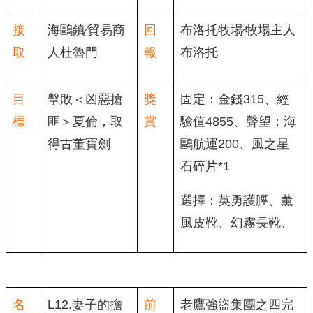
接
海鷗鎮∕貿易商
回
布洛托牧場∕牧場主人
取
人杜魯門
報
布洛托
目
擊敗＜凶惡搶
獎
固定：金錢315、經
標
匪＞夏倫，取
賞
驗值4855、聲望：海
得古董寶劍
鷗航運200、風之星
石碎片*1
選擇：英勇護脛、薰
風皮靴、幻霧長靴、
名
L12.妻子的擔
前
老鷹強盜集團之四完