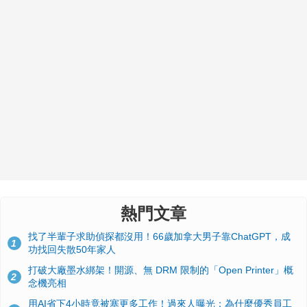
熱門文章
找了半輩子求助偵探都沒用！66歲加拿大男子靠ChatGPT，成
1
功找回失散50年家人
打破大廠墨水綁架！開源、無 DRM 限制的「Open Printer」概
2
念機亮相
用AI省下4小時竟被塞更多工作！過來人曝光：為什麼優秀員工