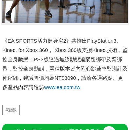
《EA SPORTS活力健身房2》共推出PlayStation3、
Kinect for Xbox 360 。Xbox 360版支援Kinect技術，監
控全身動態；PS3版透過無線動態追蹤腿綁帶及臂綁
帶，監控全身動態，兩種版本皆內附心跳速率監測計及
伸縮繩，建議售價均為NT$3090，請洽各通路點。更
多產品內容請造訪
www.ea.com.tw
#遊戲