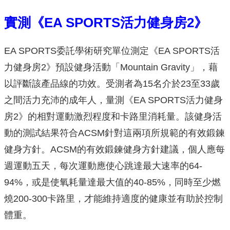
實測《
EA SPORTS
活力健身房
2
》
EA SPORTS委託學術研究單位測定《EA SPORTS活
力健身房2》預設健身活動「Mountain Gravity」，藉
以評斷該產品線的功效。受測者為15名介於23至33歲
之間活力充沛的成年人，量測《EA SPORTS活力健身
房2》的相對運動激烈程度和卡路里消耗量。該健身活
動的測試結果符合ACSM針對這兩項所規範的有效鍛鍊
健身方針。ACSM的有效鍛鍊健身方針建議，個人應每
週運動五天，每次運動應使心跳達最大速率的64-
94%，或是使氧耗量達最大值的40-85%，同時至少燃
燒200-300卡路里，才能維持適度的健康並有助於控制
體重。