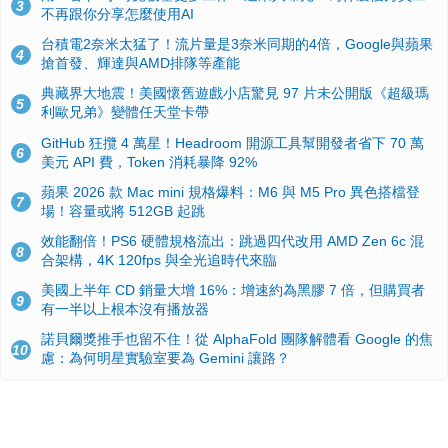
3
不再跟你分享怎麼使用AI
台積電2奈米太猛了！流片量是3奈米同期的4倍，Google與蘋果
4
搶首發、輝達與AMD排隊等產能
典藏界大地震！美國懷舊遊戲小店驚見 97 片未公開版《超級瑪
5
利歐兄弟》變體任天堂卡帶
GitHub 狂攬 4 萬星！Headroom 開源工具幫開發者省下 70 萬
6
美元 API 費，Token 消耗暴降 92%
蘋果 2026 款 Mac mini 規格爆料：M6 與 M5 Pro 異色搭檔登
7
場！容量或將 512GB 起跳
效能翻倍！PS6 硬體規格流出：跳過四代改用 AMD Zen 6c 混
8
合架構，4K 120fps 與全光追時代來臨
美國上半年 CD 銷量大增 16%：增速約為黑膠 7 倍，但購買者
9
有一半以上根本沒有播放器
諾貝爾獎推手也留不住！從 AlphaFold 團隊解體看 Google 的焦
10
慮：為何明星實驗室要為 Gemini 讓路？