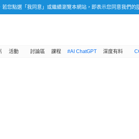
，若您點選「我同意」或繼續瀏覽本網站，即表示您同意我們的
片
活動
討論區
課程
#AI ChatGPT
深度有料
C