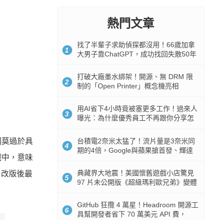
熱門文章
找了半輩子求助偵探都沒用！66歲加拿
1
大男子靠ChatGPT，成功找回失散50年
家人
打破大廠墨水綁架！開源、無 DRM 限
2
制的「Open Printer」概念機亮相
用AI省下4小時竟被塞更多工作！過來人
3
曝光：為什麼優秀員工不再跟你分享怎
麼使用AI
台積電2奈米太猛了！流片量是3奈米同
刻莫過於具
4
期的4倍，Google與蘋果搶首發、輝達
戲中，意味
與AMD排隊等產能
典藏界大地震！美國懷舊遊戲小店驚見
，改版後最
5
97 片未公開版《超級瑪利歐兄弟》變體
任天堂卡帶
GitHub 狂攬 4 萬星！Headroom 開源工
6
具幫開發者省下 70 萬美元 API 費，