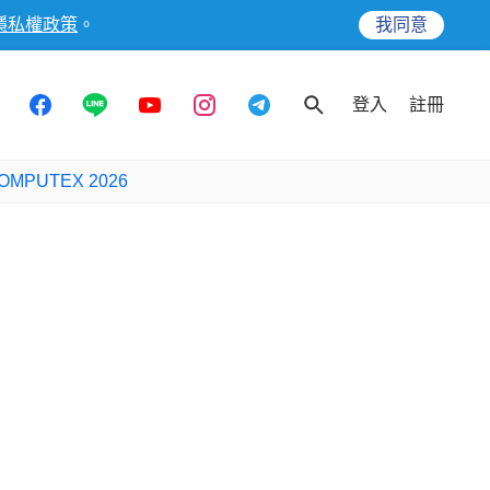
隱私權政策
。
我同意
登入
註冊
OMPUTEX 2026