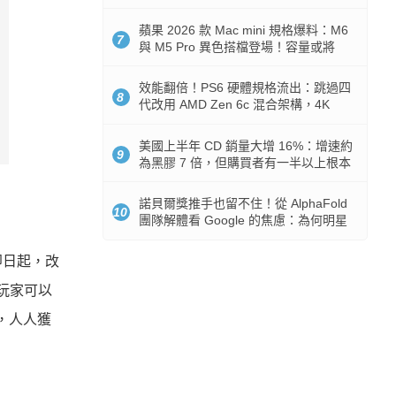
Token 消耗暴降 92%
蘋果 2026 款 Mac mini 規格爆料：M6
7
與 M5 Pro 異色搭檔登場！容量或將
512GB 起跳
效能翻倍！PS6 硬體規格流出：跳過四
8
代改用 AMD Zen 6c 混合架構，4K
120fps 與全光追時代來臨
美國上半年 CD 銷量大增 16%：增速約
9
為黑膠 7 倍，但購買者有一半以上根本
沒有播放器
諾貝爾獎推手也留不住！從 AlphaFold
10
團隊解體看 Google 的焦慮：為何明星
實驗室要為 Gemini 讓路？
即日起，改
玩家可以
，人人獲