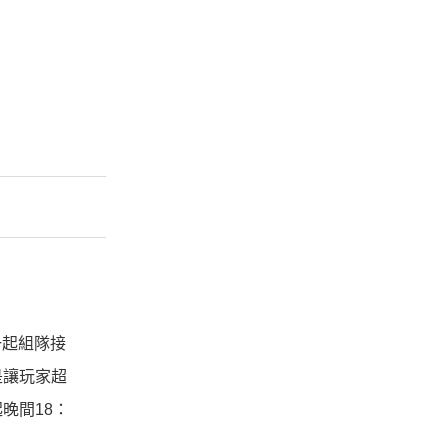
一起組隊接
是讓玩家超
晚間18：