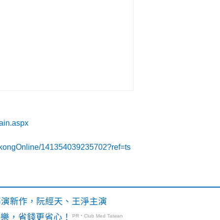
ain.aspx
i-kongOnline/141354039235702?ref=ts
》導演新作，阮經天、王淨主演
玩樂，省錢更省心！
PR・Club Med Taiwan