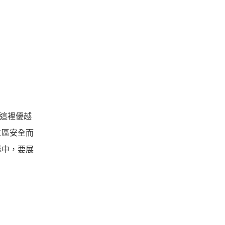
這裡優越
立區安全而
隊中，要展