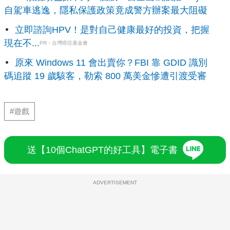
自駕車逃逸，隱私保護政策竟成警方辦案最大阻礙
立即諮詢HPV！是對自己健康最好的投資，把握
現在不...
PR・台灣癌症基金會
原來 Windows 11 會出賣你？FBI 靠 GDID 識別
碼追蹤 19 歲駭客，勒索 800 萬美金慘遭引渡受審
#遊戲
送【10個ChatGPT的好工具】電子書
ADVERTISEMENT