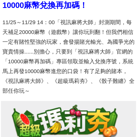
10000
麻幣兌換再加碼！
11/25～11/29 14：00「視訊麻將大師」封測期間，每
天補足20000麻幣（遊戲幣）讓你玩到翻！但我們相信
一定有賭性堅強的玩家，會發揚賭光輸光、為國爭光的
寶貴情操......別擔心，只要到「視訊麻將大師」官網的
「10000麻幣再加碼」專區領取並輸入兌換序號，系統
馬上再發10000麻幣進您的口袋！有了足夠的賭本，
《視訊麻將大師》、《超級瑪莉夯》、《骰子難纏》全
部任你玩～