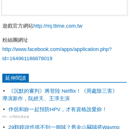
遊戲官方網站
http://mj.ttime.com.tw
粉絲團網址
http://www.facebook.com/apps/application.php?
id=164961186878019
延伸閱讀
《沉默的審判》將登陸 Netflix！《周處除三害》
導演新作，阮經天、王淨主演
伴侶和妳一起預防HPV，才有資格說愛妳！
PR・台灣癌症基金會
29顆鏡頭也抓不到一個賊？舊金山竊賊搭Waymo