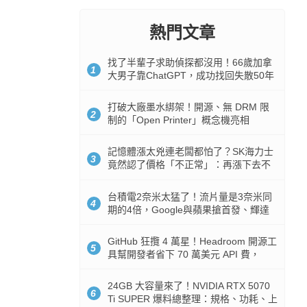
熱門文章
找了半輩子求助偵探都沒用！66歲加拿
1
大男子靠ChatGPT，成功找回失散50年
家人
打破大廠墨水綁架！開源、無 DRM 限
2
制的「Open Printer」概念機亮相
記憶體漲太兇連老闆都怕了？SK海力士
3
竟然認了價格「不正常」：再漲下去不
是好事
台積電2奈米太猛了！流片量是3奈米同
4
期的4倍，Google與蘋果搶首發、輝達
與AMD排隊等產能
GitHub 狂攬 4 萬星！Headroom 開源工
5
具幫開發者省下 70 萬美元 API 費，
Token 消耗暴降 92%
24GB 大容量來了！NVIDIA RTX 5070
6
Ti SUPER 爆料總整理：規格、功耗、上