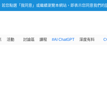
，若您點選「我同意」或繼續瀏覽本網站，即表示您同意我們的
片
活動
討論區
課程
#AI ChatGPT
深度有料
C