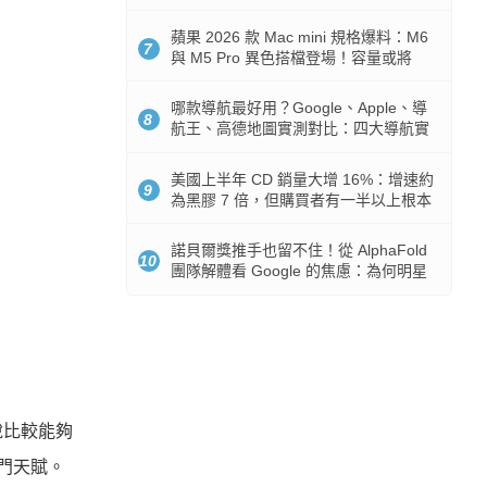
市時間
蘋果 2026 款 Mac mini 規格爆料：M6
7
與 M5 Pro 異色搭檔登場！容量或將
512GB 起跳
哪款導航最好用？Google、Apple、導
8
航王、高德地圖實測對比：四大導航實
測懶人包
美國上半年 CD 銷量大增 16%：增速約
9
為黑膠 7 倍，但購買者有一半以上根本
沒有播放器
諾貝爾獎推手也留不住！從 AlphaFold
10
團隊解體看 Google 的焦慮：為何明星
實驗室要為 Gemini 讓路？
說比較能夠
門天賦。