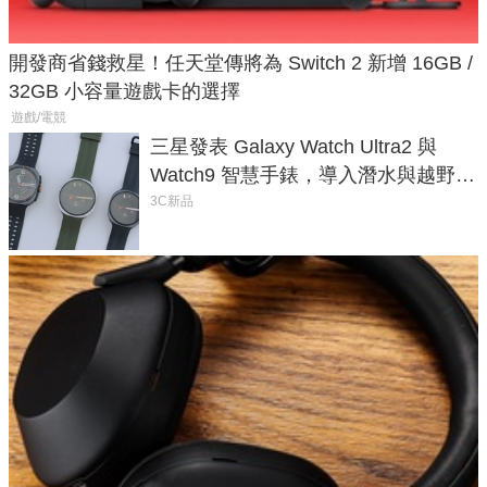
開發商省錢救星！任天堂傳將為 Switch 2 新增 16GB /
32GB 小容量遊戲卡的選擇
遊戲/電競
三星發表 Galaxy Watch Ultra2 與
Watch9 智慧手錶，導入潛水與越野跑
導航功能
3C新品