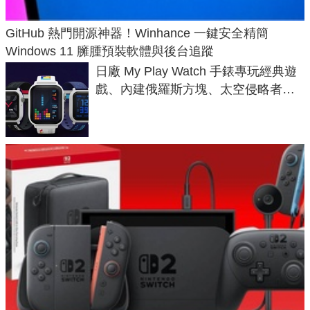
GitHub 熱門開源神器！Winhance 一鍵安全精簡
Windows 11 臃腫預裝軟體與後台追蹤
日廠 My Play Watch 手錶專玩經典遊
戲、內建俄羅斯方塊、太空侵略者，
不過竟然不能連手機？