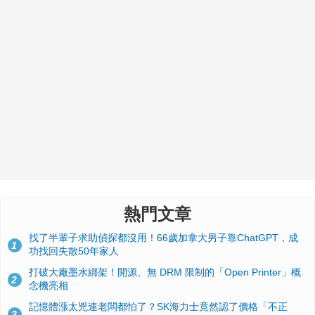
熱門文章
找了半輩子求助偵探都沒用！66歲加拿大男子靠ChatGPT，成
1
功找回失散50年家人
打破大廠墨水綁架！開源、無 DRM 限制的「Open Printer」概
2
念機亮相
記憶體漲太兇連老闆都怕了？SK海力士竟然認了價格「不正
3