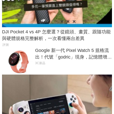
DJI Pocket 4 vs 4P 怎麼選？從鏡頭、畫質、跟隨功能
與硬體規格完整解析，一次看懂兩台差異
評測
Google 新一代 Pixel Watch 5 規格流
出！代號「godric」現身，記憶體增強
鎖定 AI 應用
3C新品