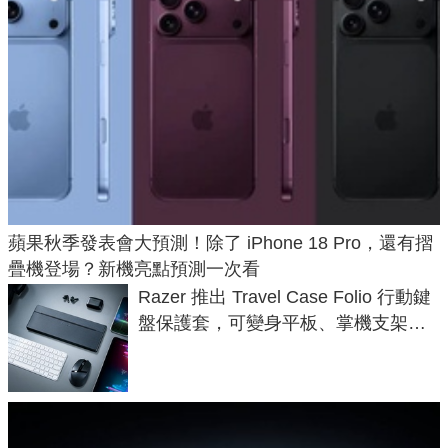
蘋果秋季發表會大預測！除了 iPhone 18 Pro，還有摺
疊機登場？新機亮點預測一次看
Razer 推出 Travel Case Folio 行動鍵
盤保護套，可變身平板、掌機支架，
售價 2,090 元