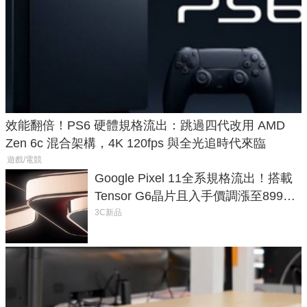
效能翻倍！PS6 硬體規格流出：跳過四代改用 AMD
Zen 6c 混合架構，4K 120fps 與全光追時代來臨
遊戲/電競
Google Pixel 11全系規格流出！搭載
Tensor G6晶片且入手價調漲至899美
元
3C新品