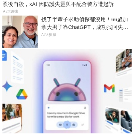
照後自殺，xAI 因防護失靈與不配合警方遭起訴
AI/大數據
找了半輩子求助偵探都沒用！66歲加
拿大男子靠ChatGPT，成功找回失散
50年家人
AI/大數據