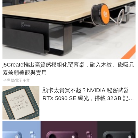
j5Create推出高質感模組化螢幕桌，融入木紋、磁吸元
素兼顧美觀與實用
半導體/電子產業
顯卡太貴買不起？NVIDIA 秘密武器
RTX 5090 SE 曝光，搭載 32GB 記憶
體