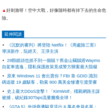
▲
好刺激呀！空中大戰，好像隨時都有掉下去的生命危
險。
延伸閱讀
《沉默的審判》將登陸 Netflix！《周處除三害》
導演新作，阮經天、王淨主演
29顆鏡頭也抓不到一個賊？舊金山竊賊搭Waymo
自駕車逃逸，隱私保護政策竟成警方辦案最大阻礙
原來 Windows 11 會出賣你？FBI 靠 GDID 識別
碼追蹤 19 歲駭客，勒索 800 萬美金慘遭引渡受審
史上最大DDoS攻擊！「KimWolf」殭屍網路主謀
被捕，破紀錄30Tbps流量癱瘓全球！
《GTA 5》外掛商遭駭竟流出 6 萬名會員名單：