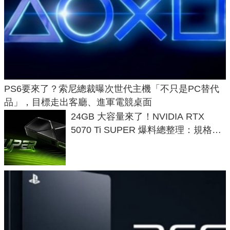
PS6要來了？索尼總裁曝次世代主機「不只是PC替代
品」，目標走出客廳、進軍電競桌面
24GB 大容量來了！NVIDIA RTX
5070 Ti SUPER 爆料總整理：規格、
功耗、上市時間